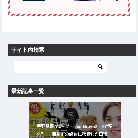
サイト内検索
最新記事一覧
宇野昌磨が語った「Ice Brave2」の“変
化” ── 開幕前の練習に密着したEP5