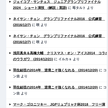
ジェイコブ・サンチェス ジュニアグランプリファイナル
2024 ショート演技 (解説：英語)
に
苺タルト
より
ネイサン・チェン グランプリファイナル2016 公式練習
(2016/12/7)
に
咲
より
ネイサン・チェン グランプリファイナル2016 公式練習
(2016/12/7)
に
咲
より
浅田真央＆高橋大輔 クリスマス・オン・アイス2014 コラ
のウラガワ (2014/12/21)
に
イルカｓ
より
羽生結弦の2014年 逆境こそ強くなれる (2014/12/20)
に
コ
ン吉
より
羽生結弦の2014年 逆境こそ強くなれる (2014/12/20)
に
コ
ン吉
より
マーク・ゴロニツキー JGPリュブリャナ杯2018 フリー演