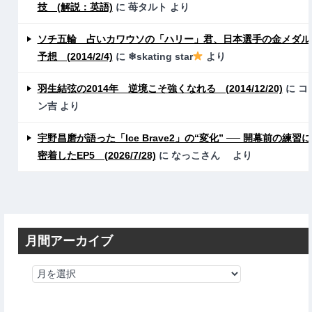
技 (解説：英語)
に
苺タルト
より
ソチ五輪 占いカワウソの「ハリー」君、日本選手の金メダル
予想 (2014/2/4)
に
❄skating star
より
羽生結弦の2014年 逆境こそ強くなれる (2014/12/20)
に
コ
ン吉
より
宇野昌磨が語った「Ice Brave2」の“変化” ── 開幕前の練習に
密着したEP5 (2026/7/28)
に
なっこさん
より
月間アーカイブ