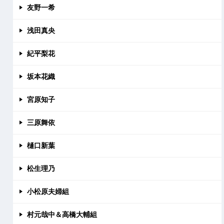
友野一希
浅田真央
紀平梨花
坂本花織
宮原知子
三原舞依
樋口新葉
松生理乃
小松原夫婦組
村元哉中＆高橋大輔組