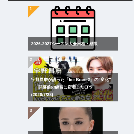
2026-2027シーズン大会日程・結果
宇野昌磨が語った「Ice Brave2」の“変化”
── 開幕前の練習に密着したEP5
(2026/7/28)