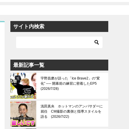
サイト内検索
最新記事一覧
宇野昌磨が語った「Ice Brave2」の“変
化” ── 開幕前の練習に密着したEP5
(2026/7/28)
浅田真央 ホットマンのアンバサダーに
就任 CM撮影の裏側と指導スタイルを
語る (2026/7/22)