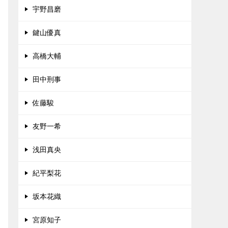
宇野昌磨
鍵山優真
高橋大輔
田中刑事
佐藤駿
友野一希
浅田真央
紀平梨花
坂本花織
宮原知子