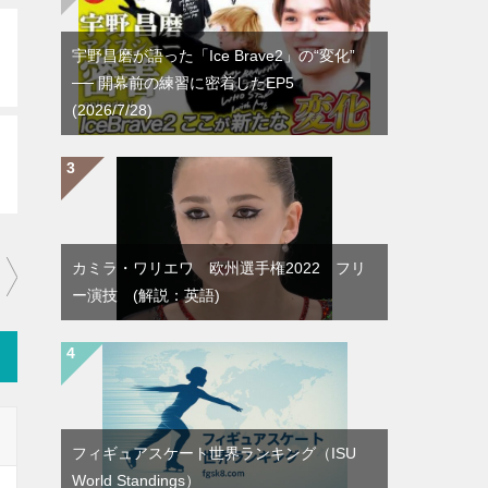
宇野昌磨が語った「Ice Brave2」の“変化”
── 開幕前の練習に密着したEP5
(2026/7/28)
カミラ・ワリエワ 欧州選手権2022 フリ
ー演技 (解説：英語)
フィギュアスケート世界ランキング（ISU
World Standings）