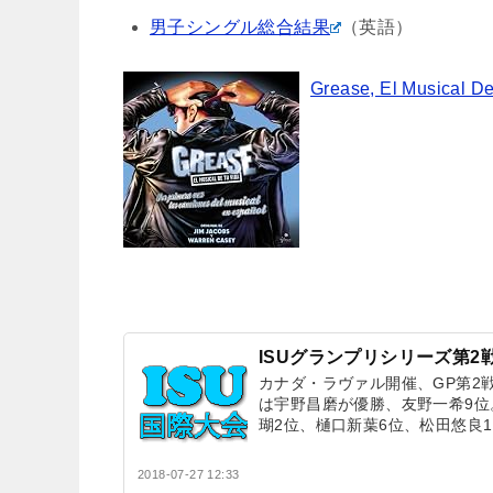
男子シングル総合結果
（英語）
Grease, El Musical D
ISUグランプリシリーズ第2
カナダ・ラヴァル開催、GP第2
は宇野昌磨が優勝、友野一希9
瑚2位、樋口新葉6位、松田悠良1
2018-07-27 12:33