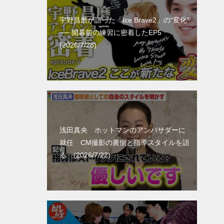
宇野昌磨が語った「Ice Brave2」の“変化”
── 開幕前の練習に密着したEP5
(2026/7/28)
浅田真央 ホットマンのアンバサダーに
就任 CM撮影の裏側と指導スタイルを語
る (2026/7/22)