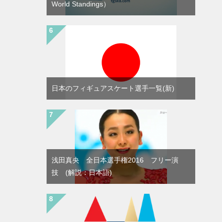
World Standings）
日本のフィギュアスケート選手一覧(新)
浅田真央 全日本選手権2016 フリー演
技 (解説：日本語)