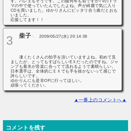
す。バレエもそうです。この曲何年も前ですがTVのドラ
マの中で使っていたんでしたよね。声が綺麗で気に入り
CDを買いました。ゆかりさんにピッタリ合う曲だとおも
いました。
応援してます！！
柴子
3
:
2009/05/27(水) 20:14:38
凄くたくさんの拍手を頂いていますよね。初めて見
ましたが、とってもすばらしいEＸだったのですね。ジャ
ンプも着氷が音楽に合ってて流れるようで素晴らしい。
日本選手は、全体的にＥＸでも手を抜かないって感じで
誇らしいです。
ゆかりんにも是非OPに行ってほしい。
頑張ってください。
▲一番上のコメントへ▲
コメントを残す