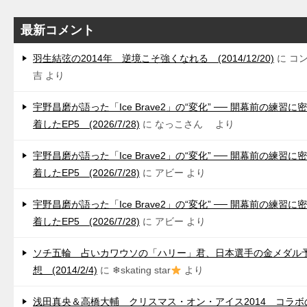
最新コメント
羽生結弦の2014年 逆境こそ強くなれる (2014/12/20)
に
コ
吉
より
宇野昌磨が語った「Ice Brave2」の“変化” ── 開幕前の練習に密
着したEP5 (2026/7/28)
に
なっこさん
より
宇野昌磨が語った「Ice Brave2」の“変化” ── 開幕前の練習に密
着したEP5 (2026/7/28)
に
アビー
より
宇野昌磨が語った「Ice Brave2」の“変化” ── 開幕前の練習に密
着したEP5 (2026/7/28)
に
アビー
より
ソチ五輪 占いカワウソの「ハリー」君、日本選手の金メダル
想 (2014/2/4)
に
❄skating star
より
浅田真央＆高橋大輔 クリスマス・オン・アイス2014 コラボ