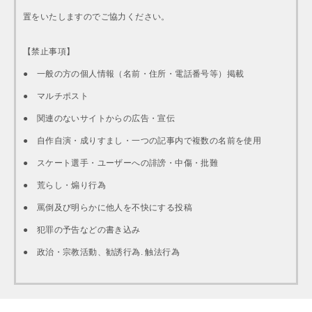
置をいたしますのでご協力ください。
【禁止事項】
● 一般の方の個人情報（名前・住所・電話番号等）掲載
● マルチポスト
● 関連のないサイトからの広告・宣伝
● 自作自演・成りすまし・一つの記事内で複数の名前を使用
● スケート選手・ユーザーへの誹謗・中傷・批難
● 荒らし・煽り行為
● 罵倒及び明らかに他人を不快にする投稿
● 犯罪の予告などの書き込み
● 政治・宗教活動、勧誘行為. 触法行為