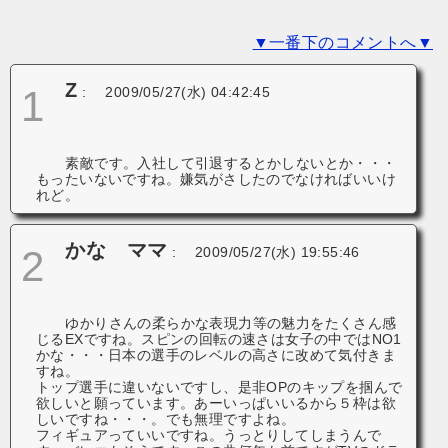
ョ
▼一番下のコメントへ▼
ン
Z
1
:
2009/05/27(水) 04:42:45
素敵です。入社して引退するとかしないとか・・・
もったいないですね。嫌気がさしたのでなければいいけ
れど。
かな ママ
2
:
2009/05/27(水) 19:55:46
ゆかりさんの柔らかな表現力等の魅力をたくさん感
じるEXですね。スピンの回転の速さは女子の中ではNO1
かな・・・日本の選手のレベルの高さに改めて気付きま
すね。
トップ選手に違いないですし、是非OPのキップを掴んで
欲しいと願っています。あーいっぱいいるから５枠は欲
しいですね・・・。でも無理ですよね。
フィギュアっていいですね。うっとりしてしまうんで