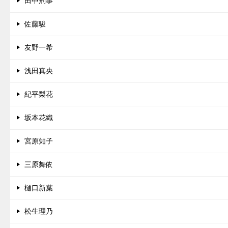
田中刑事
佐藤駿
友野一希
浅田真央
紀平梨花
坂本花織
宮原知子
三原舞依
樋口新葉
松生理乃