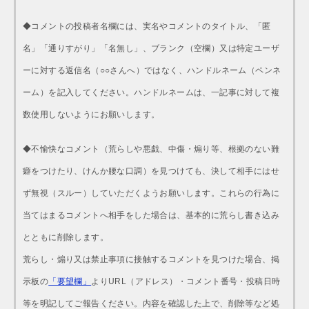
◆コメントの投稿者名欄には、実名やコメントのタイトル、「匿
名」「通りすがり」「名無し」、ブランク（空欄）又は特定ユーザ
ーに対する返信名（○○さんへ）ではなく、ハンドルネーム（ペンネ
ーム）を記入してください。ハンドルネームは、一記事に対して複
数使用しないようにお願いします。
◆不愉快なコメント（荒らしや悪戯、中傷・煽り等、根拠のない難
癖をつけたり、けんか腰な口調）を見つけても、決して相手にはせ
ず無視（スルー）していただくようお願いします。これらの行為に
当てはまるコメントへ相手をした場合は、基本的に荒らし書き込み
とともに削除します。
荒らし・煽り又は禁止事項に接触するコメントを見つけた場合、掲
示板の
「要望欄」
よりURL（アドレス）・コメント番号・投稿日時
等を明記してご報告ください。内容を確認した上で、削除等など処