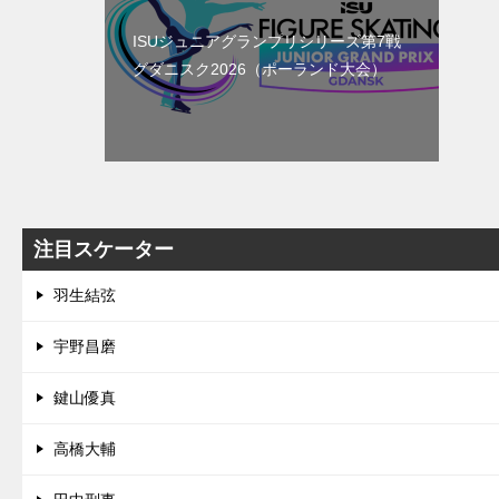
ISUジュニアグランプリシリーズ第7戦
グダニスク2026（ポーランド大会）
注目スケーター
羽生結弦
宇野昌磨
鍵山優真
高橋大輔