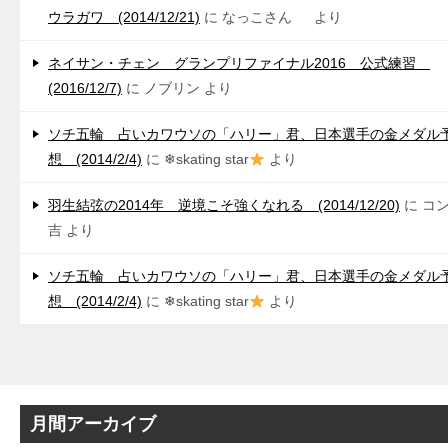
ウラガワ (2014/12/21)
に
なっこさん
より
ネイサン・チェン グランプリファイナル2016 公式練習
(2016/12/7)
に
ノブリン
より
ソチ五輪 占いカワウソの「ハリー」君、日本選手の金メダル
想 (2014/2/4)
に
❄skating star
より
羽生結弦の2014年 逆境こそ強くなれる (2014/12/20)
に
コ
吉
より
ソチ五輪 占いカワウソの「ハリー」君、日本選手の金メダル
想 (2014/2/4)
に
❄skating star
より
月間アーカイブ