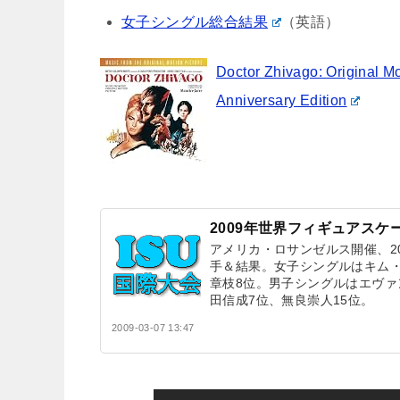
女子シングル総合結果
（英語）
Doctor Zhivago: Original Mo
Anniversary Edition
2009年世界フィギュアスケ
アメリカ・ロサンゼルス開催、2
手＆結果。女子シングルはキム・
章枝8位。男子シングルはエヴァ
田信成7位、無良崇人15位。
2009-03-07 13:47