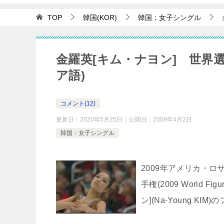
TOP
韓国(KOR)
韓国：女子シングル
金羅英[キム・ナヨン] 世界選
ア語)
コメント(12)
更新日：
2020年5月25日
公開日：
2009年4月2日
韓国：女子シングル
2009年アメリカ・ロ
手権(2009 World Fi
ン](Na-Young 