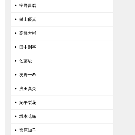
宇野昌磨
鍵山優真
高橋大輔
田中刑事
佐藤駿
友野一希
浅田真央
紀平梨花
坂本花織
宮原知子