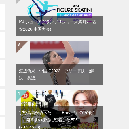
ISUジュニアグランプリシリーズ第1戦 西
安2026(中国大会)
渡辺倫果 中国杯2023 フリー演技 (解
説：英語)
宇野昌磨が語った「Ice Brave2」の“変化”
── 開幕前の練習に密着したEP5
(2026/7/28)