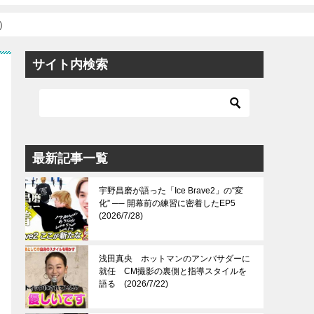
)
サイト内検索
最新記事一覧
宇野昌磨が語った「Ice Brave2」の“変
化” ── 開幕前の練習に密着したEP5
(2026/7/28)
浅田真央 ホットマンのアンバサダーに
就任 CM撮影の裏側と指導スタイルを
語る (2026/7/22)