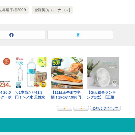
世界選手権2009
金羅英[キム・ナヨン]