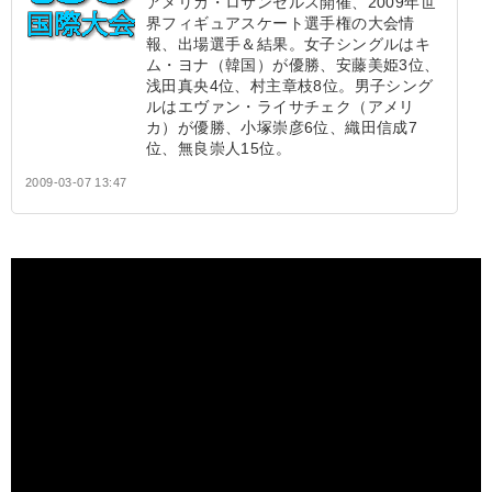
アメリカ・ロサンゼルス開催、2009年世
界フィギュアスケート選手権の大会情
報、出場選手＆結果。女子シングルはキ
ム・ヨナ（韓国）が優勝、安藤美姫3位、
浅田真央4位、村主章枝8位。男子シング
ルはエヴァン・ライサチェク（アメリ
カ）が優勝、小塚崇彦6位、織田信成7
位、無良崇人15位。
2009-03-07 13:47