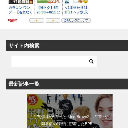
サイト内検索
最新記事一覧
宇野昌磨が語った「Ice Brave2」の“変化”
── 開幕前の練習に密着したEP5