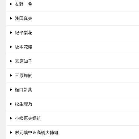
友野一希
浅田真央
紀平梨花
坂本花織
宮原知子
三原舞依
樋口新葉
松生理乃
小松原夫婦組
村元哉中＆高橋大輔組