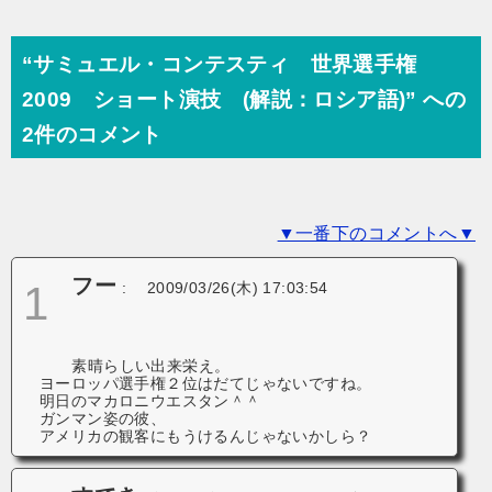
ナ
ビ
“サミュエル・コンテスティ 世界選手権
ゲ
2009 ショート演技 (解説：ロシア語)” への
ー
2件のコメント
シ
ョ
▼一番下のコメントへ▼
ン
フー
1
:
2009/03/26(木) 17:03:54
素晴らしい出来栄え。
ヨーロッパ選手権２位はだてじゃないですね。
明日のマカロニウエスタン＾＾
ガンマン姿の彼、
アメリカの観客にもうけるんじゃないかしら？