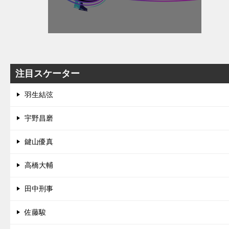
注目スケーター
羽生結弦
宇野昌磨
鍵山優真
高橋大輔
田中刑事
佐藤駿