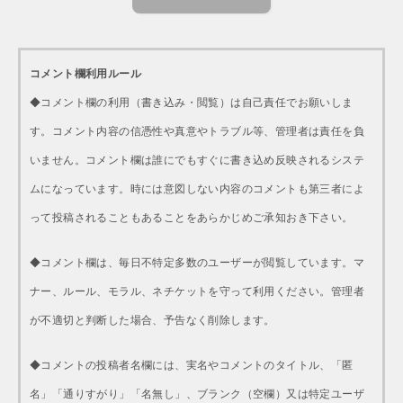
コメント欄利用ルール
◆コメント欄の利用（書き込み・閲覧）は自己責任でお願いしま
す。コメント内容の信憑性や真意やトラブル等、管理者は責任を負
いません。コメント欄は誰にでもすぐに書き込め反映されるシステ
ムになっています。時には意図しない内容のコメントも第三者によ
って投稿されることもあることをあらかじめご承知おき下さい。
◆コメント欄は、毎日不特定多数のユーザーが閲覧しています。マ
ナー、ルール、モラル、ネチケットを守って利用ください。管理者
が不適切と判断した場合、予告なく削除します。
◆コメントの投稿者名欄には、実名やコメントのタイトル、「匿
名」「通りすがり」「名無し」、ブランク（空欄）又は特定ユーザ