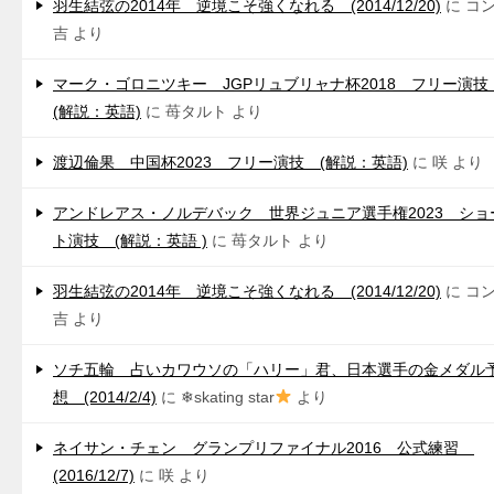
羽生結弦の2014年 逆境こそ強くなれる (2014/12/20)
に
コ
吉
より
マーク・ゴロニツキー JGPリュブリャナ杯2018 フリー演
(解説：英語)
に
苺タルト
より
渡辺倫果 中国杯2023 フリー演技 (解説：英語)
に
咲
より
アンドレアス・ノルデバック 世界ジュニア選手権2023 ショ
ト演技 (解説：英語 )
に
苺タルト
より
羽生結弦の2014年 逆境こそ強くなれる (2014/12/20)
に
コ
吉
より
ソチ五輪 占いカワウソの「ハリー」君、日本選手の金メダル
想 (2014/2/4)
に
❄skating star
より
ネイサン・チェン グランプリファイナル2016 公式練習
(2016/12/7)
に
咲
より