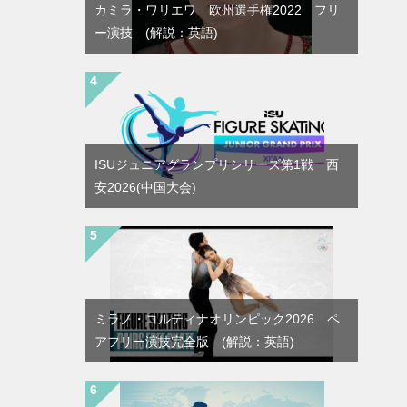
カミラ・ワリエワ 欧州選手権2022 フリ
ー演技 (解説：英語)
ISUジュニアグランプリシリーズ第1戦 西
安2026(中国大会)
ミラノ・コルティナオリンピック2026 ペ
アフリー演技完全版 (解説：英語)