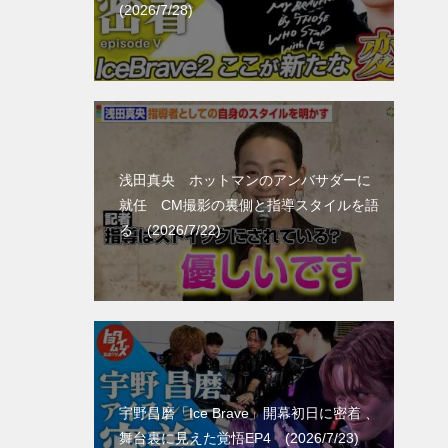
(2026/7/28)
浅田真央 ホットマンのアンバサダーに
就任 CM撮影の裏側と指導スタイルを語
る (2026/7/22)
宇野昌磨「Ice Brave」開幕初日に密着 、
舞台裏に見えた覚悟EP4 (2026/7/23)