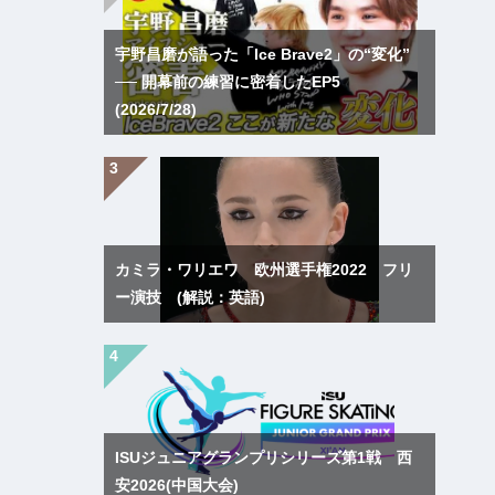
宇野昌磨が語った「Ice Brave2」の“変化”
── 開幕前の練習に密着したEP5
(2026/7/28)
カミラ・ワリエワ 欧州選手権2022 フリ
ー演技 (解説：英語)
ISUジュニアグランプリシリーズ第1戦 西
安2026(中国大会)