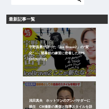
最新記事一覧
宇野昌磨が語った「Ice Brave2」の“変
化” ── 開幕前の練習に密着したEP5
(2026/7/28)
浅田真央 ホットマンのアンバサダーに
就任 CM撮影の裏側と指導スタイルを語