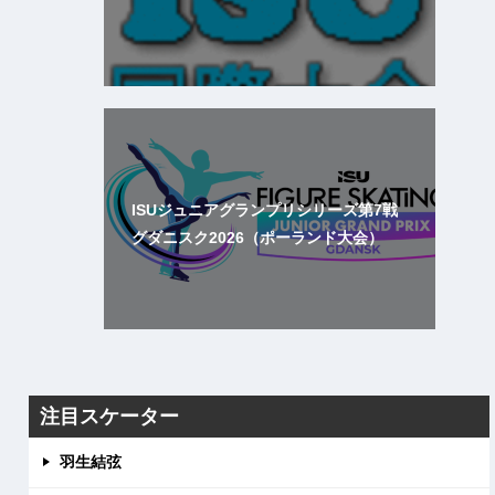
ISUジュニアグランプリシリーズ第7戦
グダニスク2026（ポーランド大会）
注目スケーター
羽生結弦