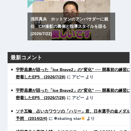
浅田真央 ホットマンのアンバサダーに就
任 CM撮影の裏側と指導スタイルを語る
(2026/7/22)
最新コメント
宇野昌磨が語った「Ice Brave2」の“変化” ── 開幕前の練習に
密着したEP5 (2026/7/28)
に
アビー
より
宇野昌磨が語った「Ice Brave2」の“変化” ── 開幕前の練習に
密着したEP5 (2026/7/28)
に
アビー
より
ソチ五輪 占いカワウソの「ハリー」君、日本選手の金メダル
予想 (2014/2/4)
に
❄skating star
より