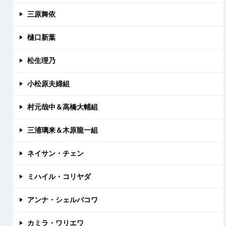
三原舞依
樋口新葉
松生理乃
小松原夫婦組
村元哉中＆高橋大輔組
三浦璃来＆木原龍一組
ネイサン・チェン
ミハイル・コリヤダ
アンナ・シェルバコワ
カミラ・ワリエワ