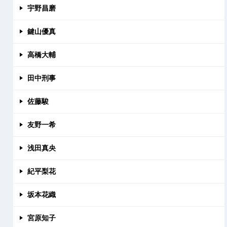
宇野昌磨
鍵山優真
高橋大輔
田中刑事
佐藤駿
友野一希
浅田真央
紀平梨花
坂本花織
宮原知子