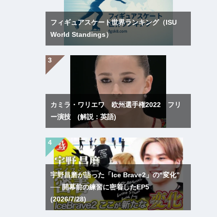
フィギュアスケート世界ランキング（ISU
World Standings）
カミラ・ワリエワ 欧州選手権2022 フリ
ー演技 (解説：英語)
宇野昌磨が語った「Ice Brave2」の“変化”
── 開幕前の練習に密着したEP5
(2026/7/28)