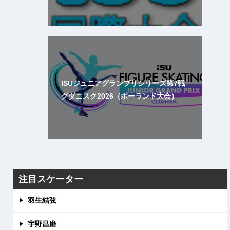
ISUジュニアグランプリシリーズ第7戦
グダニスク2026（ポーランド大会）
注目スケーター
羽生結弦
宇野昌磨