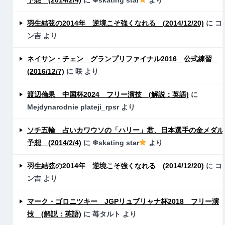
羽生結弦の2014年 逆境こそ強くなれる (2014/12/20)
に
コ
ン吉
より
ネイサン・チェン グランプリファイナル2016 公式練習
(2016/12/7)
に
咲
より
渡辺倫果 中国杯2024 フリー演技 (解説：英語)
に
Mejdynarodnie plateji_rpsr
より
ソチ五輪 占いカワウソの「ハリー」君、日本選手の金メダル
予想 (2014/2/4)
に
❄skating star
より
羽生結弦の2014年 逆境こそ強くなれる (2014/12/20)
に
コ
ン吉
より
マーク・ゴロニツキー JGPリュブリャナ杯2018 フリー演
技 (解説：英語)
に
苺タルト
より