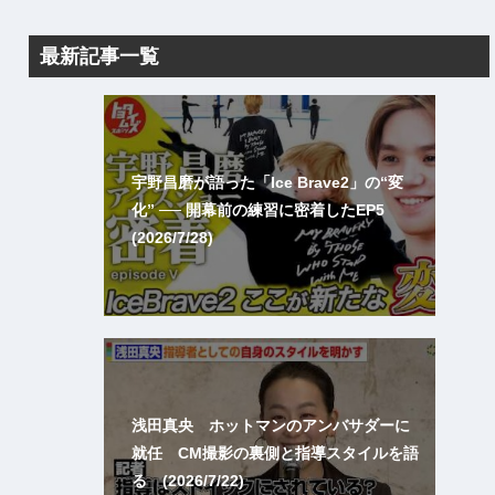
最新記事一覧
宇野昌磨が語った「Ice Brave2」の“変
化” ── 開幕前の練習に密着したEP5
(2026/7/28)
浅田真央 ホットマンのアンバサダーに
就任 CM撮影の裏側と指導スタイルを語
る (2026/7/22)