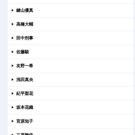
鍵山優真
高橋大輔
田中刑事
佐藤駿
友野一希
浅田真央
紀平梨花
坂本花織
宮原知子
三原舞依