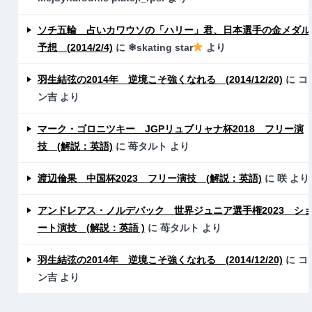
ソチ五輪 占いカワウソの「ハリー」君、日本選手の金メダル
予想 (2014/2/4)
に
❄skating star
より
羽生結弦の2014年 逆境こそ強くなれる (2014/12/20)
に
コ
ン吉
より
マーク・ゴロニツキー JGPリュブリャナ杯2018 フリー演
技 (解説：英語)
に
苺タルト
より
渡辺倫果 中国杯2023 フリー演技 (解説：英語)
に
咲
より
アンドレアス・ノルデバック 世界ジュニア選手権2023 シ
ート演技 (解説：英語 )
に
苺タルト
より
羽生結弦の2014年 逆境こそ強くなれる (2014/12/20)
に
コ
ン吉
より