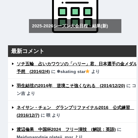
2025-2026シーズン大会日程・結果(新)
最新コメント
ソチ五輪 占いカワウソの「ハリー」君、日本選手の金メダル
予想 (2014/2/4)
に
❄skating star
より
羽生結弦の2014年 逆境こそ強くなれる (2014/12/20)
に
コ
ン吉
より
ネイサン・チェン グランプリファイナル2016 公式練習
(2016/12/7)
に
咲
より
渡辺倫果 中国杯2024 フリー演技 (解説：英語)
に
Mejdynarodnie plateji_rpsr
より