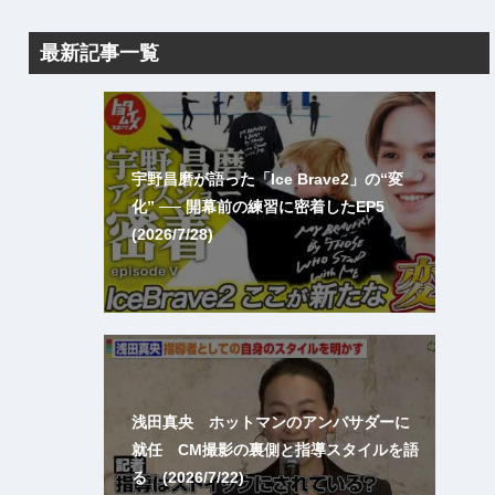
最新記事一覧
宇野昌磨が語った「Ice Brave2」の“変
化” ── 開幕前の練習に密着したEP5
(2026/7/28)
浅田真央 ホットマンのアンバサダーに
就任 CM撮影の裏側と指導スタイルを語
る (2026/7/22)