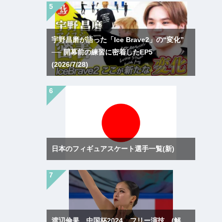
宇野昌磨が語った「Ice Brave2」の“変化”
── 開幕前の練習に密着したEP5
(2026/7/28)
日本のフィギュアスケート選手一覧(新)
渡辺倫果 中国杯2024 フリー演技 (解