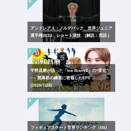
アンドレアス・ノルデバック 世界ジュニア
選手権2023 ショート演技 (解説：英語 )
宇野昌磨が語った「Ice Brave2」の“変化”
── 開幕前の練習に密着したEP5
(2026/7/28)
フィギュアスケート世界ランキング（ISU