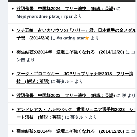
渡辺倫果 中国杯2024 フリー演技 (解説：英語)
に
Mejdynarodnie plateji_rpsr
より
ソチ五輪 占いカワウソの「ハリー」君、日本選手の金メダル
予想 (2014/2/4)
に
❄skating star
より
羽生結弦の2014年 逆境こそ強くなれる (2014/12/20)
に
コ
ン吉
より
マーク・ゴロニツキー JGPリュブリャナ杯2018 フリー演
技 (解説：英語)
に
苺タルト
より
渡辺倫果 中国杯2023 フリー演技 (解説：英語)
に
咲
より
アンドレアス・ノルデバック 世界ジュニア選手権2023 シ
ート演技 (解説：英語 )
に
苺タルト
より
羽生結弦の2014年 逆境こそ強くなれる (2014/12/20)
に
コ