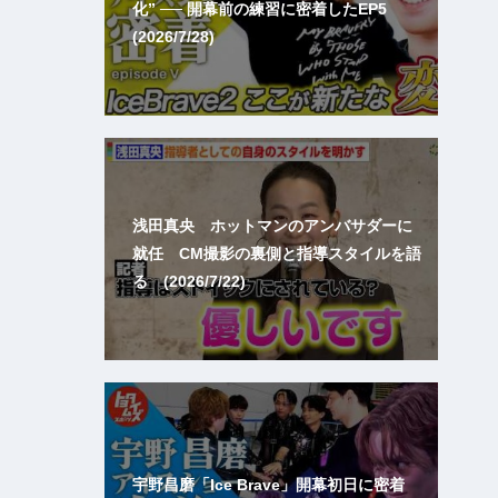
化” ── 開幕前の練習に密着したEP5
(2026/7/28)
浅田真央 ホットマンのアンバサダーに
就任 CM撮影の裏側と指導スタイルを語
る (2026/7/22)
宇野昌磨「Ice Brave」開幕初日に密着