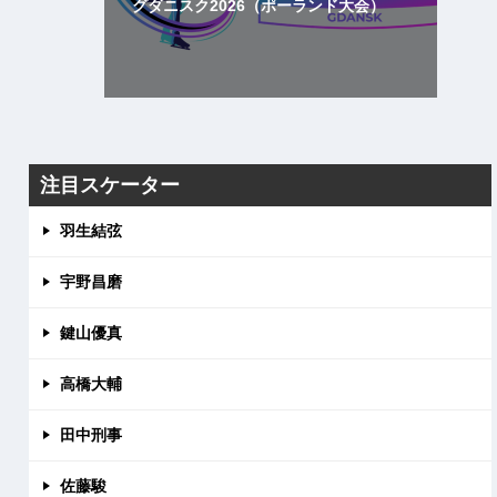
グダニスク2026（ポーランド大会）
注目スケーター
羽生結弦
宇野昌磨
鍵山優真
高橋大輔
田中刑事
佐藤駿