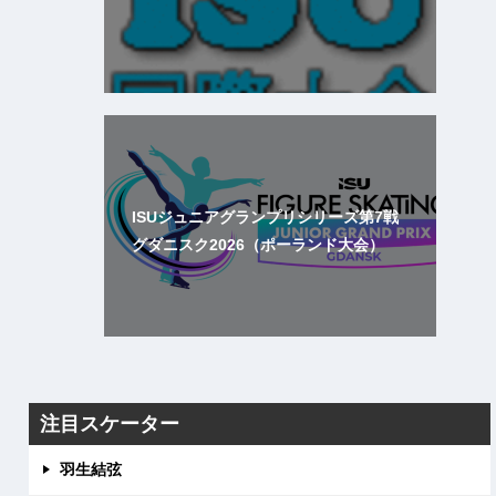
ISUジュニアグランプリシリーズ第7戦
グダニスク2026（ポーランド大会）
注目スケーター
羽生結弦