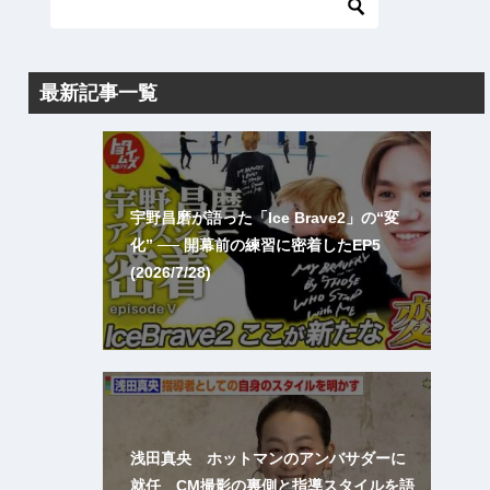
最新記事一覧
宇野昌磨が語った「Ice Brave2」の“変
化” ── 開幕前の練習に密着したEP5
(2026/7/28)
浅田真央 ホットマンのアンバサダーに
就任 CM撮影の裏側と指導スタイルを語