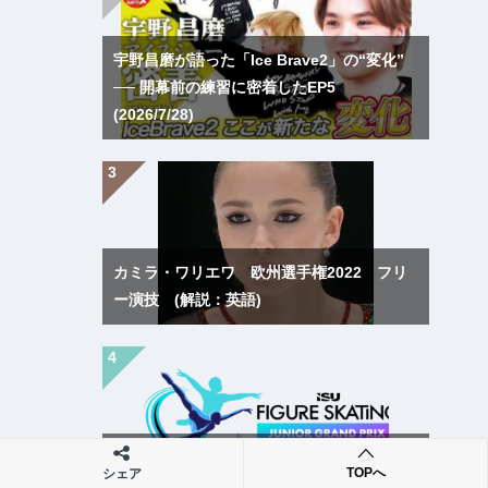
宇野昌磨が語った「Ice Brave2」の“変化”
── 開幕前の練習に密着したEP5
(2026/7/28)
カミラ・ワリエワ 欧州選手権2022 フリ
ー演技 (解説：英語)
ISUジュニアグランプリシリーズ第1戦 西
TOPへ
シェア
安2026(中国大会)