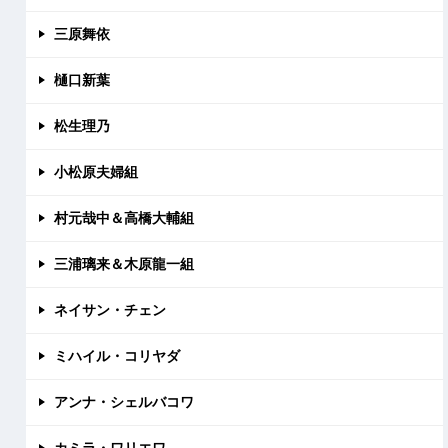
三原舞依
樋口新葉
松生理乃
小松原夫婦組
村元哉中＆高橋大輔組
三浦璃来＆木原龍一組
ネイサン・チェン
ミハイル・コリヤダ
アンナ・シェルバコワ
カミラ・ワリエワ