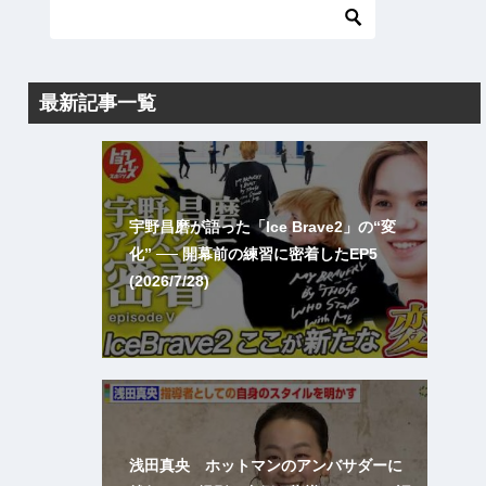
最新記事一覧
宇野昌磨が語った「Ice Brave2」の“変
化” ── 開幕前の練習に密着したEP5
(2026/7/28)
浅田真央 ホットマンのアンバサダーに