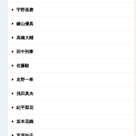
宇野昌磨
鍵山優真
高橋大輔
田中刑事
佐藤駿
友野一希
浅田真央
紀平梨花
坂本花織
宮原知子