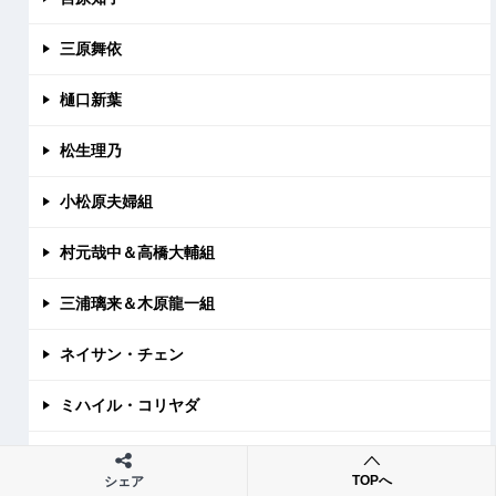
三原舞依
樋口新葉
松生理乃
小松原夫婦組
村元哉中＆高橋大輔組
三浦璃来＆木原龍一組
ネイサン・チェン
ミハイル・コリヤダ
アンナ・シェルバコワ
TOPへ
シェア