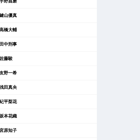
宇野昌磨
鍵山優真
高橋大輔
田中刑事
佐藤駿
友野一希
浅田真央
紀平梨花
坂本花織
宮原知子