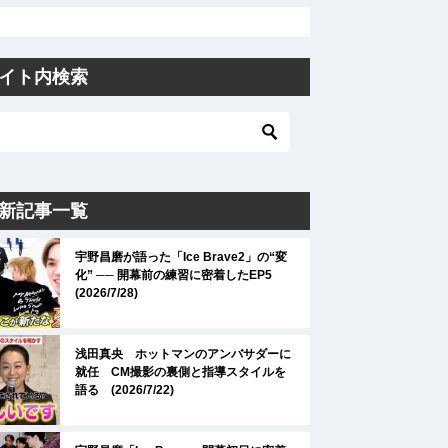
イト内検索
新記事一覧
宇野昌磨が語った「Ice Brave2」の“変
化” ── 開幕前の練習に密着したEP5
(2026/7/28)
浅田真央 ホットマンのアンバサダーに
就任 CM撮影の裏側と指導スタイルを
語る (2026/7/22)