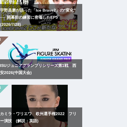
宇野昌磨が語った「Ice Brave2」の“変化”
── 開幕前の練習に密着したEP5
(2026/7/28)
ISUジュニアグランプリシリーズ第1戦 西
安2026(中国大会)
カミラ・ワリエワ 欧州選手権2022 フリ
ー演技 (解説：英語)