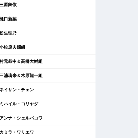
三原舞依
樋口新葉
松生理乃
小松原夫婦組
村元哉中＆高橋大輔組
三浦璃来＆木原龍一組
ネイサン・チェン
ミハイル・コリヤダ
アンナ・シェルバコワ
カミラ・ワリエワ