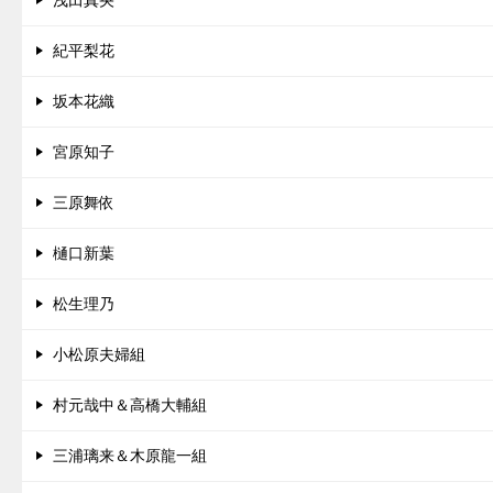
浅田真央
紀平梨花
坂本花織
宮原知子
三原舞依
樋口新葉
松生理乃
小松原夫婦組
村元哉中＆高橋大輔組
三浦璃来＆木原龍一組