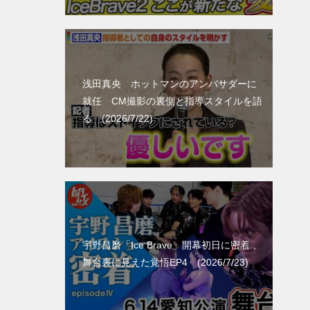
浅田真央 ホットマンのアンバサダーに
就任 CM撮影の裏側と指導スタイルを語
る (2026/7/22)
宇野昌磨「Ice Brave」開幕初日に密着 、
舞台裏に見えた覚悟EP4 (2026/7/23)