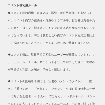
コメント欄利用ルール
◆コメント欄の利用（書き込み・閲覧）は自己責任でお願いしま
す。コメント内容の信憑性や真意やトラブル等、管理者は責任を負
いません。コメント欄は誰にでもすぐに書き込め反映されるシステ
ムになっています。時には意図しない内容のコメントも第三者によ
って投稿されることもあることをあらかじめご承知おき下さい。
◆コメント欄は、毎日不特定多数のユーザーが閲覧しています。マ
ナー、ルール、モラル、ネチケットを守って利用ください。管理者
が不適切と判断した場合、予告なく削除します。
◆コメントの投稿者名欄には、実名やコメントのタイトル、「匿
名」「通りすがり」「名無し」、ブランク（空欄）又は特定ユーザ
ーに対する返信名（○○さんへ）ではなく、ハンドルネーム（ペンネ
ーム）を記入してください。ハンドルネームは、一記事に対して複