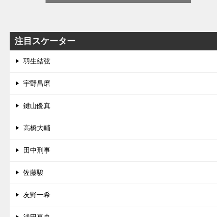
注目スケーター
羽生結弦
宇野昌磨
鍵山優真
高橋大輔
田中刑事
佐藤駿
友野一希