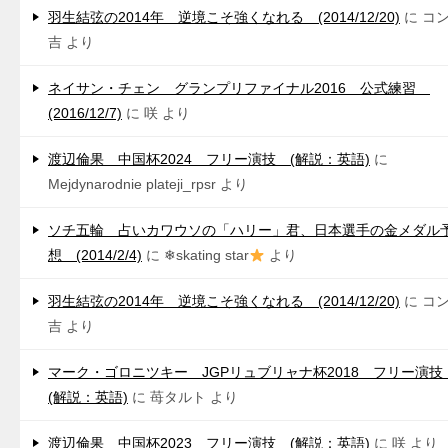
羽生結弦の2014年 逆境こそ強くなれる (2014/12/20)
に
コ
吉
より
ネイサン・チェン グランプリファイナル2016 公式練習
(2016/12/7)
に
咲
より
渡辺倫果 中国杯2024 フリー演技 (解説：英語)
に
Mejdynarodnie plateji_rpsr
より
ソチ五輪 占いカワウソの「ハリー」君、日本選手の金メダル
想 (2014/2/4)
に
❄skating star
より
羽生結弦の2014年 逆境こそ強くなれる (2014/12/20)
に
コ
吉
より
マーク・ゴロニツキー JGPリュブリャナ杯2018 フリー演
(解説：英語)
に
苺タルト
より
渡辺倫果 中国杯2023 フリー演技 (解説：英語)
に
咲
より