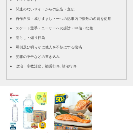
● 関連のないサイトからの広告・宣伝
● 自作自演・成りすまし・一つの記事内で複数の名前を使用
● スケート選手・ユーザーへの誹謗・中傷・批難
● 荒らし・煽り行為
● 罵倒及び明らかに他人を不快にする投稿
● 犯罪の予告などの書き込み
● 政治・宗教活動、勧誘行為. 触法行為