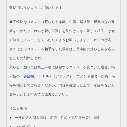
数使用しないようにお願いします。
◆不愉快なコメント（荒らしや悪戯、中傷・煽り等、根拠のない難
癖をつけたり、けんか腰な口調）を見つけても、決して相手にはせ
ず無視（スルー）していただくようお願いします。これらの行為に
当てはまるコメントへ相手をした場合は、基本的に荒らし書き込み
とともに削除します。
荒らし・煽り又は禁止事項に接触するコメントを見つけた場合、掲
示板の
「要望欄」
よりURL（アドレス）・コメント番号・投稿日時
等を明記してご報告ください。内容を確認した上で、削除等など処
置をいたしますのでご協力ください。
【禁止事項】
● 一般の方の個人情報（名前・住所・電話番号等）掲載
● マルチポスト