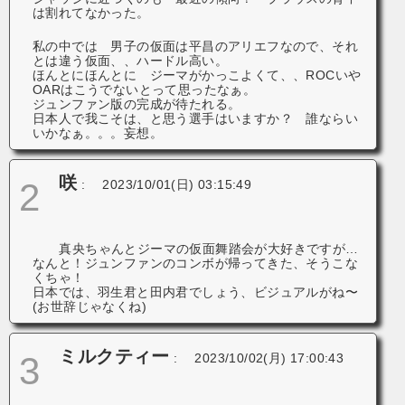
は割れてなかった。
私の中では 男子の仮面は平昌のアリエフなので、それ
とは違う仮面、、ハードル高い。
ほんとにほんとに ジーマがかっこよくて、、ROCいや
OARはこうでないとって思ったなぁ。
ジュンファン版の完成が待たれる。
日本人で我こそは、と思う選手はいますか？ 誰ならい
いかなぁ。。。妄想。
咲
2
:
2023/10/01(日) 03:15:49
真央ちゃんとジーマの仮面舞踏会が大好きですが…
なんと！ジュンファンのコンボが帰ってきた、そうこな
くちゃ！
日本では、羽生君と田内君でしょう、ビジュアルがね〜
(お世辞じゃなくね)
ミルクティー
3
:
2023/10/02(月) 17:00:43