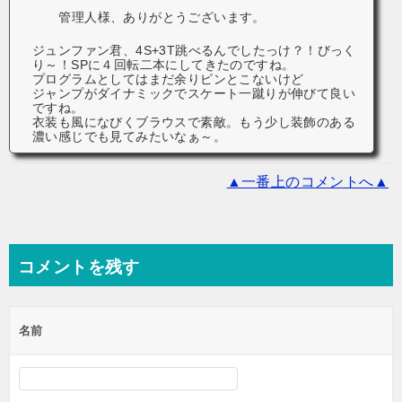
管理人様、ありがとうございます。
ジュンファン君、4S+3T跳べるんでしたっけ？！びっく
り～！SPに４回転二本にしてきたのですね。
プログラムとしてはまだ余りピンとこないけど
ジャンプがダイナミックでスケート一蹴りが伸びて良い
ですね。
衣装も風になびくブラウスで素敵。もう少し装飾のある
濃い感じでも見てみたいなぁ～。
▲一番上のコメントへ▲
コメントを残す
名前