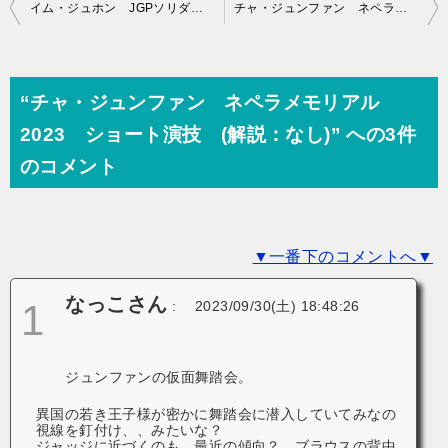
投
イム・ジュホン JGPソリダリティ杯2023 ショート演技 (解説：英語 )
チャ・ジュンファン ネペラメモリアル2023 フリー演技 (解説：なし)
稿
ナ
ビ
“チャ・ジュンファン ネペラメモリアル
ゲ
2023 ショート演技 (解説：なし)” への3件
ー
のコメント
シ
ョ
▼一番下のコメントへ▼
ン
なっこさん
1
:
2023/09/30(土) 18:48:26
ジュンファンの仮面舞踏会。
異国の若き王子様が密かに舞踏会に潜入していてみなの
視線を釘付け、、みたいな？
ジャッジに近づくのも 最近の傾向？ ブラウスの背中