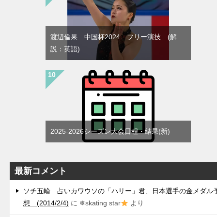
渡辺倫果 中国杯2024 フリー演技 (解
説：英語)
2025-2026シーズン大会日程・結果(新)
最新コメント
ソチ五輪 占いカワウソの「ハリー」君、日本選手の金メダル
想 (2014/2/4)
に
❄skating star
より