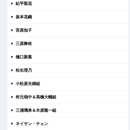
紀平梨花
坂本花織
宮原知子
三原舞依
樋口新葉
松生理乃
小松原夫婦組
村元哉中＆高橋大輔組
三浦璃来＆木原龍一組
ネイサン・チェン