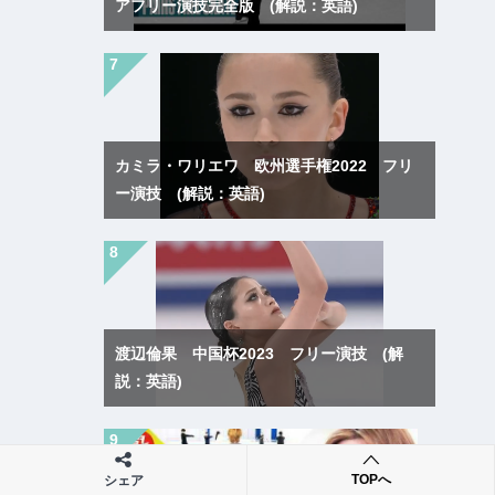
アフリー演技完全版 (解説：英語)
カミラ・ワリエワ 欧州選手権2022 フリ
ー演技 (解説：英語)
渡辺倫果 中国杯2023 フリー演技 (解
説：英語)
TOPへ
シェア