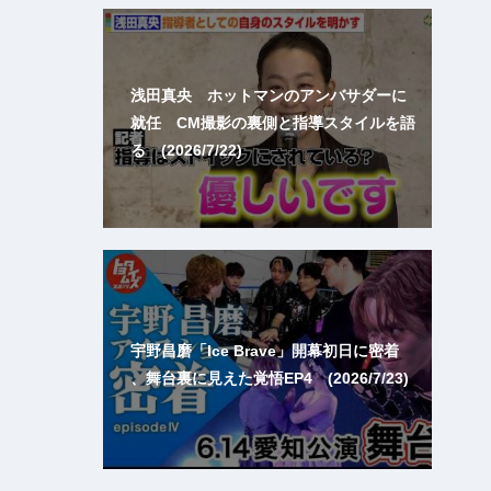
浅田真央 ホットマンのアンバサダーに
就任 CM撮影の裏側と指導スタイルを語
る (2026/7/22)
宇野昌磨「Ice Brave」開幕初日に密着
、舞台裏に見えた覚悟EP4 (2026/7/23)