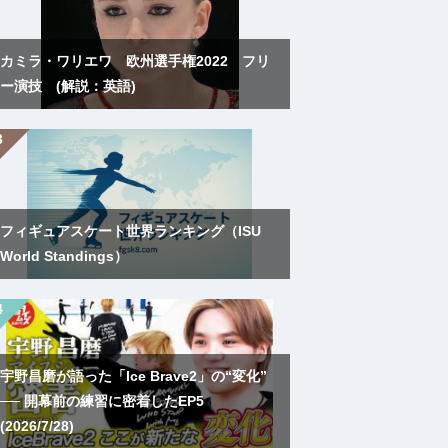
カミラ・ワリエワ 欧州選手権2022 フリ
ー演技 (解説：英語)
フィギュアスケート世界ランキング（ISU
World Standings）
宇野昌磨が語った「Ice Brave2」の“変化”
── 開幕前の練習に密着したEP5
(2026/7/28)