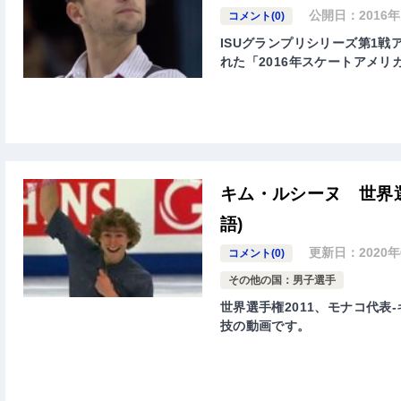
公開日：
2016
コメント(0)
ISUグランプリシリーズ第1戦アメ
れた「2016年スケートアメリカ( ISU G
キム・ルシーヌ 世界選
語)
更新日：
2020
コメント(0)
その他の国：男子選手
世界選手権2011、モナコ代表-
技の動画です。