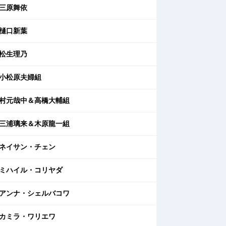
三原舞依
樋口新葉
松生理乃
小松原夫婦組
村元哉中＆高橋大輔組
三浦璃来＆木原龍一組
ネイサン・チェン
ミハイル・コリヤダ
アンナ・シェルバコワ
カミラ・ワリエワ