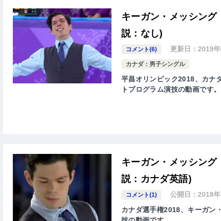
キーガン・メッシング
説：なし)
更新日：
2019
コメント(6)
カナダ：男子シングル
平昌オリンピック2018、カナダ代
トプログラム演技の動画です。
キーガン・メッシング 
説：カナダ英語)
公開日：
2018
コメント(1)
カナダ選手権2018、キーガン・
技の動画です。