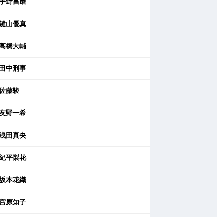
宇野昌磨
鍵山優真
高橋大輔
田中刑事
佐藤駿
友野一希
浅田真央
紀平梨花
坂本花織
宮原知子