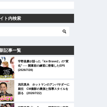
イト内検索
新記事一覧
宇野昌磨が語った「Ice Brave2」の“変
化” ── 開幕前の練習に密着したEP5
(2026/7/28)
浅田真央 ホットマンのアンバサダーに
就任 CM撮影の裏側と指導スタイルを
語る (2026/7/22)