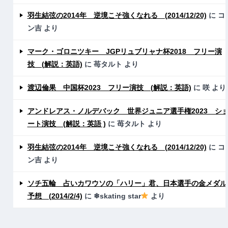
羽生結弦の2014年 逆境こそ強くなれる (2014/12/20)
に
コ
ン吉
より
マーク・ゴロニツキー JGPリュブリャナ杯2018 フリー演
技 (解説：英語)
に
苺タルト
より
渡辺倫果 中国杯2023 フリー演技 (解説：英語)
に
咲
より
アンドレアス・ノルデバック 世界ジュニア選手権2023 シ
ート演技 (解説：英語 )
に
苺タルト
より
羽生結弦の2014年 逆境こそ強くなれる (2014/12/20)
に
コ
ン吉
より
ソチ五輪 占いカワウソの「ハリー」君、日本選手の金メダル
予想 (2014/2/4)
に
❄skating star
より