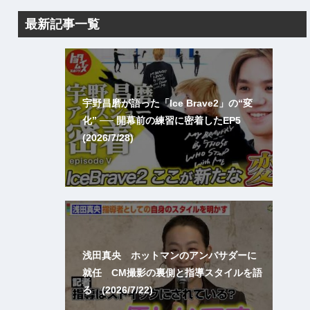
最新記事一覧
宇野昌磨が語った「Ice Brave2」の“変
化” ── 開幕前の練習に密着したEP5
(2026/7/28)
浅田真央 ホットマンのアンバサダーに
就任 CM撮影の裏側と指導スタイルを語
る (2026/7/22)