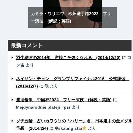
カミラ・ワリエワ 欧州選手権2022 フリ
ー演技 (解説：英語)
最新コメント
羽生結弦の2014年 逆境こそ強くなれる (2014/12/20)
に
コ
ン吉
より
ネイサン・チェン グランプリファイナル2016 公式練習
(2016/12/7)
に
咲
より
渡辺倫果 中国杯2024 フリー演技 (解説：英語)
に
Mejdynarodnie plateji_rpsr
より
ソチ五輪 占いカワウソの「ハリー」君、日本選手の金メダル
予想 (2014/2/4)
に
❄skating star
より