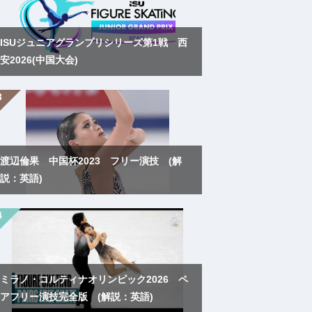
ISUジュニアグランプリシリーズ第1戦 西
安2026(中国大会)
渡辺倫果 中国杯2023 フリー演技 (解
説：英語)
ミラノ・コルティナオリンピック2026 ペ
アフリー演技完全版 (解説：英語)