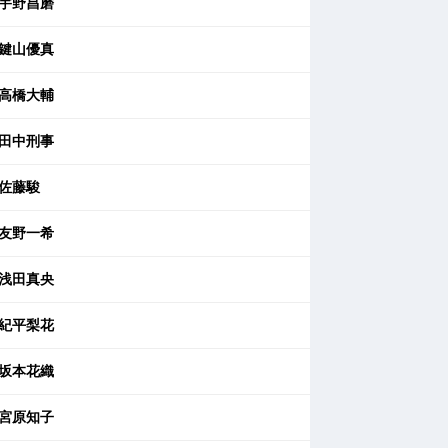
宇野昌磨
鍵山優真
高橋大輔
田中刑事
佐藤駿
友野一希
浅田真央
紀平梨花
坂本花織
宮原知子