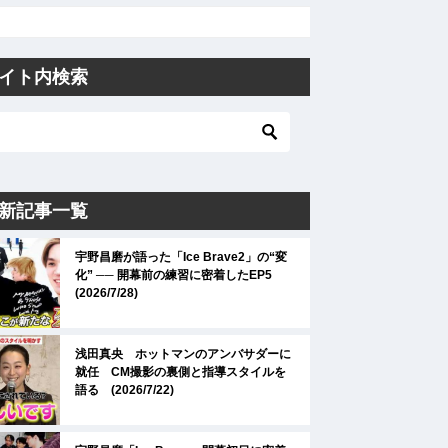
イト内検索
新記事一覧
宇野昌磨が語った「Ice Brave2」の“変
化” ── 開幕前の練習に密着したEP5
(2026/7/28)
浅田真央 ホットマンのアンバサダーに
就任 CM撮影の裏側と指導スタイルを
語る (2026/7/22)