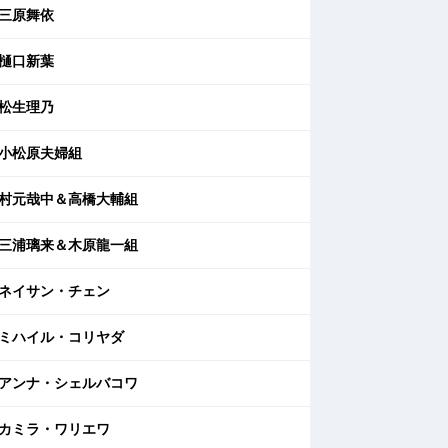
三原舞依
樋口新葉
松生理乃
小松原夫婦組
村元哉中＆高橋大輔組
三浦璃来＆木原龍一組
ネイサン・チェン
ミハイル・コリヤダ
アンナ・シェルバコワ
カミラ・ワリエワ