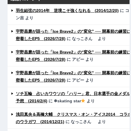
羽生結弦の2014年 逆境こそ強くなれる (2014/12/20)
に
コ
ン吉
より
宇野昌磨が語った「Ice Brave2」の“変化” ── 開幕前の練習に
密着したEP5 (2026/7/28)
に
なっこさん
より
宇野昌磨が語った「Ice Brave2」の“変化” ── 開幕前の練習に
密着したEP5 (2026/7/28)
に
アビー
より
宇野昌磨が語った「Ice Brave2」の“変化” ── 開幕前の練習に
密着したEP5 (2026/7/28)
に
アビー
より
ソチ五輪 占いカワウソの「ハリー」君、日本選手の金メダル
予想 (2014/2/4)
に
❄skating star
より
浅田真央＆高橋大輔 クリスマス・オン・アイス2014 コラ
のウラガワ (2014/12/21)
に
なっこさん
より