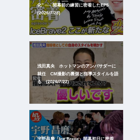
化” ── 開幕前の練習に密着したEP5
(2026/7/28)
浅田真央 ホットマンのアンバサダーに
就任 CM撮影の裏側と指導スタイルを語
る (2026/7/22)
宇野昌磨「Ice Brave」開幕初日に密着