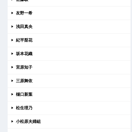
友野一希
浅田真央
紀平梨花
坂本花織
宮原知子
三原舞依
樋口新葉
松生理乃
小松原夫婦組