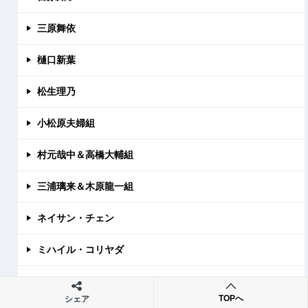
三原舞依
樋口新葉
松生理乃
小松原夫婦組
村元哉中＆高橋大輔組
三浦璃来＆木原龍一組
ネイサン・チェン
ミハイル・コリヤダ
アンナ・シェルバコワ
TOPへ
シェア