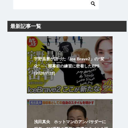
最新記事一覧
宇野昌磨が語った「Ice Brave2」の“変
化” ── 開幕前の練習に密着したEP5
(2026/7/28)
浅田真央 ホットマンのアンバサダーに