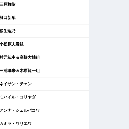
三原舞依
樋口新葉
松生理乃
小松原夫婦組
村元哉中＆高橋大輔組
三浦璃来＆木原龍一組
ネイサン・チェン
ミハイル・コリヤダ
アンナ・シェルバコワ
カミラ・ワリエワ