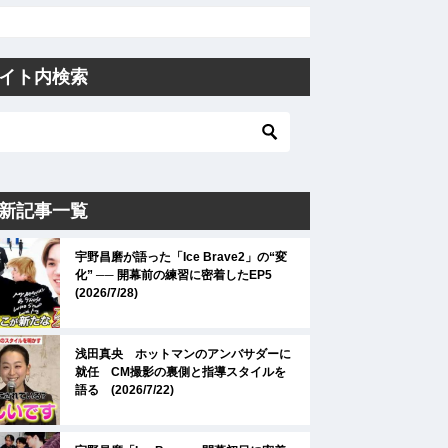
イト内検索
新記事一覧
宇野昌磨が語った「Ice Brave2」の“変
化” ── 開幕前の練習に密着したEP5
(2026/7/28)
浅田真央 ホットマンのアンバサダーに
就任 CM撮影の裏側と指導スタイルを
語る (2026/7/22)