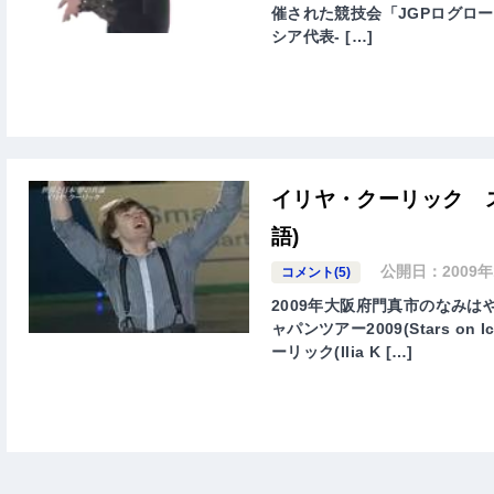
催された競技会「JGPログローニョ201
シア代表- […]
イリヤ・クーリック ス
語)
公開日：
2009
コメント(5)
2009年大阪府門真市のなみ
ャパンツアー2009(Stars on 
ーリック(Ilia K […]