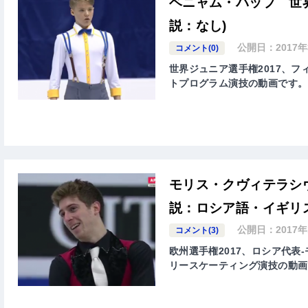
ベニャム・パップ 世界
説：なし)
公開日：
2017
コメント(0)
世界ジュニア選手権2017、フィ
トプログラム演技の動画です。
モリス・クヴィテラシヴ
説：ロシア語・イギリ
公開日：
2017
コメント(3)
欧州選手権2017、ロシア代表-モリ
リースケーティング演技の動画