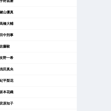
宇野昌磨
鍵山優真
高橋大輔
田中刑事
佐藤駿
友野一希
浅田真央
紀平梨花
坂本花織
宮原知子