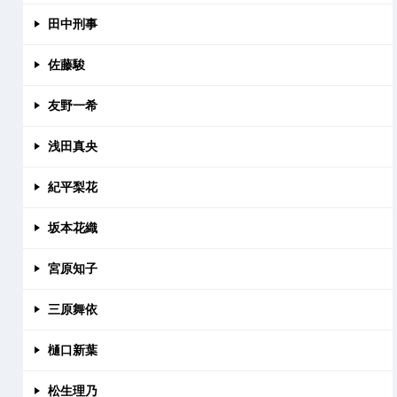
田中刑事
佐藤駿
友野一希
浅田真央
紀平梨花
坂本花織
宮原知子
三原舞依
樋口新葉
松生理乃