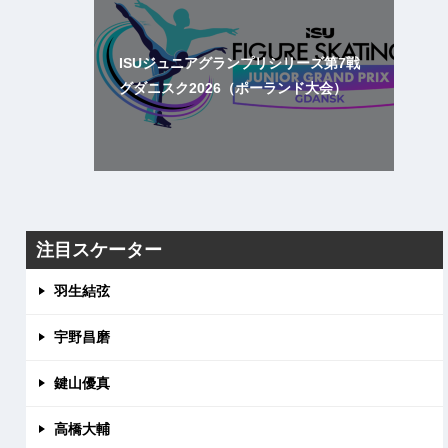
ISUジュニアグランプリシリーズ第7戦
グダニスク2026（ポーランド大会）
注目スケーター
羽生結弦
宇野昌磨
鍵山優真
高橋大輔