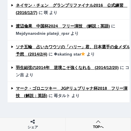
ネイサン・チェン グランプリファイナル2016 公式練習
(2016/12/7)
に
咲
より
渡辺倫果 中国杯2024 フリー演技 (解説：英語)
に
Mejdynarodnie plateji_rpsr
より
ソチ五輪 占いカワウソの「ハリー」君、日本選手の金メダル
予想 (2014/2/4)
に
❄skating star
より
羽生結弦の2014年 逆境こそ強くなれる (2014/12/20)
に
コ
ン吉
より
マーク・ゴロニツキー JGPリュブリャナ杯2018 フリー演
技 (解説：英語)
に
苺タルト
より
TOPへ
シェア