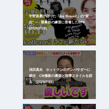
宇野昌磨が語った「Ice Brave2」の“変
化” ── 開幕前の練習に密着したEP5
(2026/7/28)
浅田真央 ホットマンのアンバサダーに
就任 CM撮影の裏側と指導スタイルを語
る (2026/7/22)