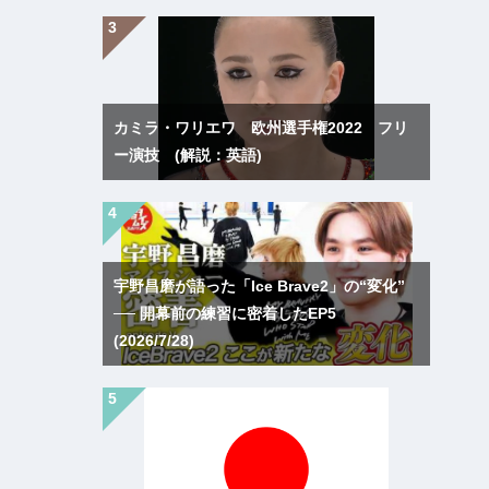
カミラ・ワリエワ 欧州選手権2022 フリ
ー演技 (解説：英語)
宇野昌磨が語った「Ice Brave2」の“変化”
── 開幕前の練習に密着したEP5
(2026/7/28)