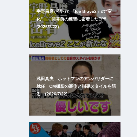
宇野昌磨が語った「Ice Brave2」の“変
化” ── 開幕前の練習に密着したEP5
(2026/7/28)
浅田真央 ホットマンのアンバサダーに
就任 CM撮影の裏側と指導スタイルを語
る (2026/7/22)