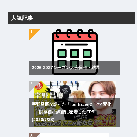
人気記事
2026-2027シーズン大会日程・結果
宇野昌磨が語った「Ice Brave2」の“変化”
── 開幕前の練習に密着したEP5
(2026/7/28)