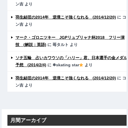
ン吉
より
羽生結弦の2014年 逆境こそ強くなれる (2014/12/20)
に
コ
ン吉
より
マーク・ゴロニツキー JGPリュブリャナ杯2018 フリー演
技 (解説：英語)
に
苺タルト
より
ソチ五輪 占いカワウソの「ハリー」君、日本選手の金メダル
予想 (2014/2/4)
に
❄skating star
より
羽生結弦の2014年 逆境こそ強くなれる (2014/12/20)
に
コ
ン吉
より
月間アーカイブ