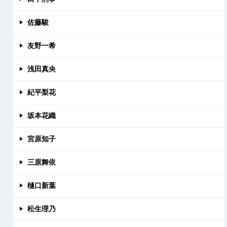
佐藤駿
友野一希
浅田真央
紀平梨花
坂本花織
宮原知子
三原舞依
樋口新葉
松生理乃