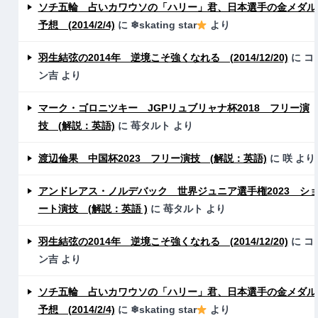
ソチ五輪 占いカワウソの「ハリー」君、日本選手の金メダル
予想 (2014/2/4)
に
❄skating star
より
羽生結弦の2014年 逆境こそ強くなれる (2014/12/20)
に
コ
ン吉
より
マーク・ゴロニツキー JGPリュブリャナ杯2018 フリー演
技 (解説：英語)
に
苺タルト
より
渡辺倫果 中国杯2023 フリー演技 (解説：英語)
に
咲
より
アンドレアス・ノルデバック 世界ジュニア選手権2023 シ
ート演技 (解説：英語 )
に
苺タルト
より
羽生結弦の2014年 逆境こそ強くなれる (2014/12/20)
に
コ
ン吉
より
ソチ五輪 占いカワウソの「ハリー」君、日本選手の金メダル
予想 (2014/2/4)
に
❄skating star
より