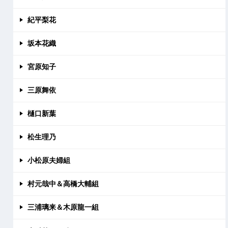
紀平梨花
坂本花織
宮原知子
三原舞依
樋口新葉
松生理乃
小松原夫婦組
村元哉中＆高橋大輔組
三浦璃来＆木原龍一組