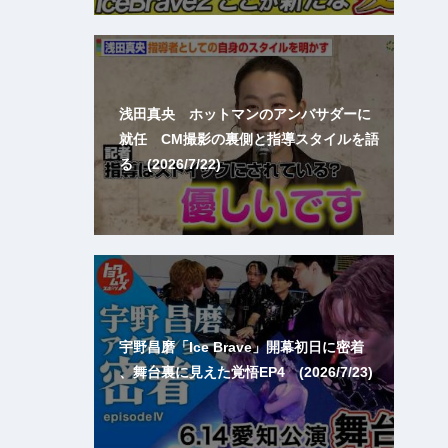
浅田真央 ホットマンのアンバサダーに
就任 CM撮影の裏側と指導スタイルを語
る (2026/7/22)
宇野昌磨「Ice Brave」開幕初日に密着
、舞台裏に見えた覚悟EP4 (2026/7/23)