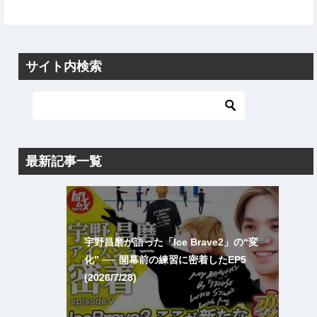
サイト内検索
最新記事一覧
宇野昌磨が語った「Ice Brave2」の“変
化” ── 開幕前の練習に密着したEP5
(2026/7/28)