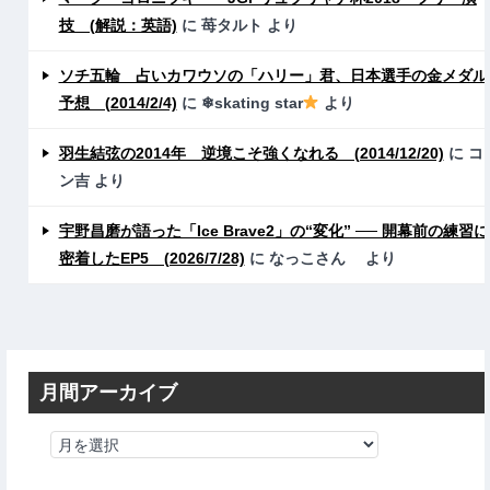
技 (解説：英語)
に
苺タルト
より
ソチ五輪 占いカワウソの「ハリー」君、日本選手の金メダル
予想 (2014/2/4)
に
❄skating star
より
羽生結弦の2014年 逆境こそ強くなれる (2014/12/20)
に
コ
ン吉
より
宇野昌磨が語った「Ice Brave2」の“変化” ── 開幕前の練習に
密着したEP5 (2026/7/28)
に
なっこさん
より
月間アーカイブ