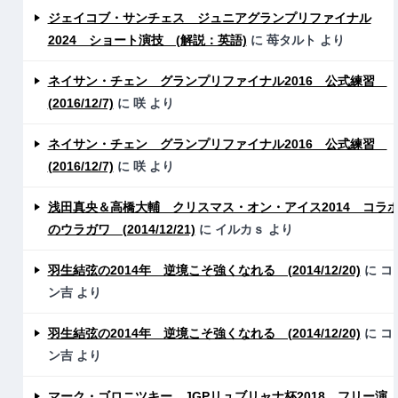
ジェイコブ・サンチェス ジュニアグランプリファイナル
2024 ショート演技 (解説：英語)
に
苺タルト
より
ネイサン・チェン グランプリファイナル2016 公式練習
(2016/12/7)
に
咲
より
ネイサン・チェン グランプリファイナル2016 公式練習
(2016/12/7)
に
咲
より
浅田真央＆高橋大輔 クリスマス・オン・アイス2014 コラ
のウラガワ (2014/12/21)
に
イルカｓ
より
羽生結弦の2014年 逆境こそ強くなれる (2014/12/20)
に
コ
ン吉
より
羽生結弦の2014年 逆境こそ強くなれる (2014/12/20)
に
コ
ン吉
より
マーク・ゴロニツキー JGPリュブリャナ杯2018 フリー演