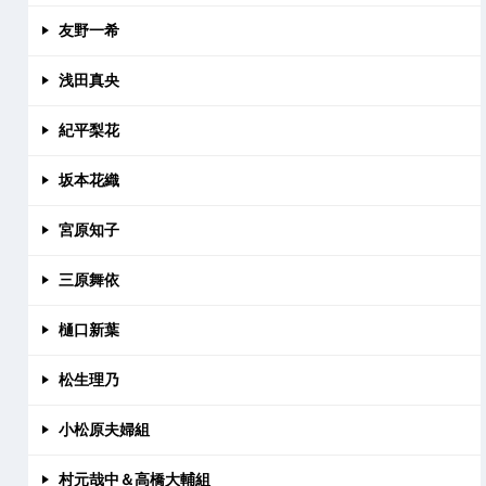
友野一希
浅田真央
紀平梨花
坂本花織
宮原知子
三原舞依
樋口新葉
松生理乃
小松原夫婦組
村元哉中＆高橋大輔組