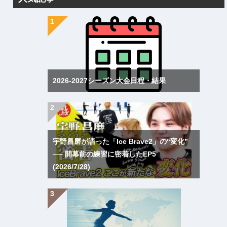
2026-2027シーズン大会日程・結果
宇野昌磨が語った「Ice Brave2」の“変化”
── 開幕前の練習に密着したEP5
(2026/7/28)