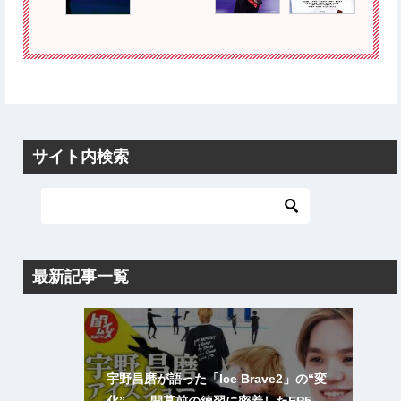
サイト内検索
最新記事一覧
宇野昌磨が語った「Ice Brave2」の“変
化” ── 開幕前の練習に密着したEP5