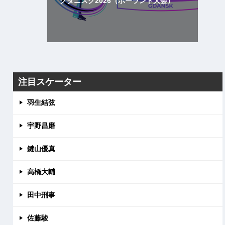
グダニスク2026（ポーランド大会）
注目スケーター
羽生結弦
宇野昌磨
鍵山優真
高橋大輔
田中刑事
佐藤駿