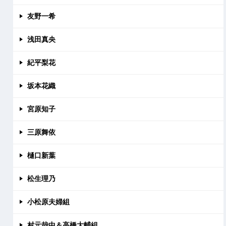
友野一希
浅田真央
紀平梨花
坂本花織
宮原知子
三原舞依
樋口新葉
松生理乃
小松原夫婦組
村元哉中＆高橋大輔組