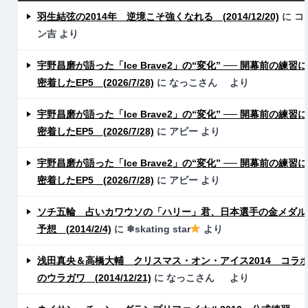
羽生結弦の2014年 逆境こそ強くなれる (2014/12/20)
に
コ
ン吉
より
宇野昌磨が語った「Ice Brave2」の“変化” ── 開幕前の練習に
密着したEP5 (2026/7/28)
に
なっこさん
より
宇野昌磨が語った「Ice Brave2」の“変化” ── 開幕前の練習に
密着したEP5 (2026/7/28)
に
アビー
より
宇野昌磨が語った「Ice Brave2」の“変化” ── 開幕前の練習に
密着したEP5 (2026/7/28)
に
アビー
より
ソチ五輪 占いカワウソの「ハリー」君、日本選手の金メダル
予想 (2014/2/4)
に
❄skating star
より
浅田真央＆高橋大輔 クリスマス・オン・アイス2014 コラ
のウラガワ (2014/12/21)
に
なっこさん
より