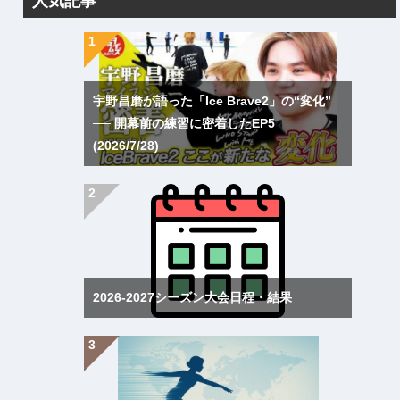
人気記事
宇野昌磨が語った「Ice Brave2」の“変化”
── 開幕前の練習に密着したEP5
(2026/7/28)
2026-2027シーズン大会日程・結果