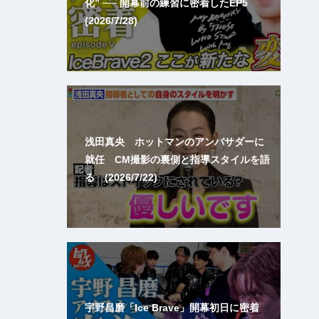
化” ── 開幕前の練習に密着したEP5
(2026/7/28)
浅田真央 ホットマンのアンバサダーに
就任 CM撮影の裏側と指導スタイルを語
る (2026/7/22)
宇野昌磨「Ice Brave」開幕初日に密着