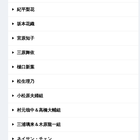
紀平梨花
坂本花織
宮原知子
三原舞依
樋口新葉
松生理乃
小松原夫婦組
村元哉中＆高橋大輔組
三浦璃来＆木原龍一組
ネイサン・チェン