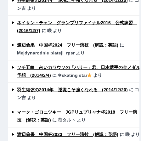
羽生結弦の2014年 逆境こそ強くなれる (2014/12/20)
に
コ
ン吉
より
ネイサン・チェン グランプリファイナル2016 公式練習
(2016/12/7)
に
咲
より
渡辺倫果 中国杯2024 フリー演技 (解説：英語)
に
Mejdynarodnie plateji_rpsr
より
ソチ五輪 占いカワウソの「ハリー」君、日本選手の金メダル
予想 (2014/2/4)
に
❄skating star
より
羽生結弦の2014年 逆境こそ強くなれる (2014/12/20)
に
コ
ン吉
より
マーク・ゴロニツキー JGPリュブリャナ杯2018 フリー演
技 (解説：英語)
に
苺タルト
より
渡辺倫果 中国杯2023 フリー演技 (解説：英語)
に
咲
より