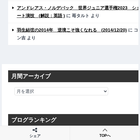
アンドレアス・ノルデバック 世界ジュニア選手権2023 シ
ート演技 (解説：英語 )
に
苺タルト
より
羽生結弦の2014年 逆境こそ強くなれる (2014/12/20)
に
コ
ン吉
より
月間アーカイブ
ブログランキング
TOPへ
シェア