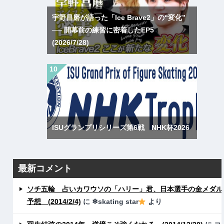
宇野昌磨が語った「Ice Brave2」の“変化”
── 開幕前の練習に密着したEP5
(2026/7/28)
ISUグランプリシリーズ第6戦 NHK杯2026
最新コメント
ソチ五輪 占いカワウソの「ハリー」君、日本選手の金メダル
予想 (2014/2/4)
に
❄skating star
より