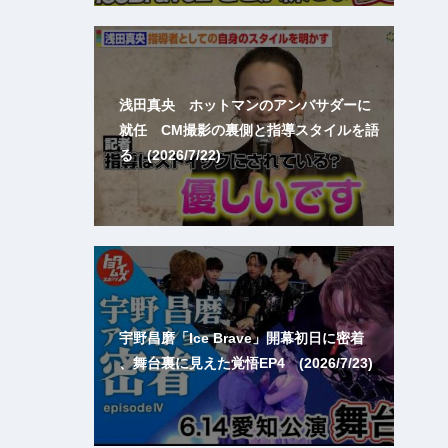
浅田真央 ホットマンのアンバサダーに
就任 CM撮影の裏側と指導スタイルを語
る (2026/7/22)
宇野昌磨「Ice Brave」開幕初日に密着
、舞台裏に見えた覚悟EP4 (2026/7/23)