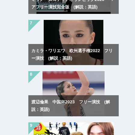
アフリー演技完全版 (解説：英語)
カミラ・ワリエワ 欧州選手権2022 フリ
ー演技 (解説：英語)
渡辺倫果 中国杯2023 フリー演技 (解
説：英語)