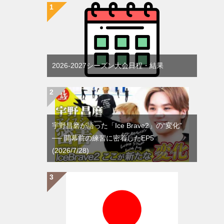
2026-2027シーズン大会日程・結果
宇野昌磨が語った「Ice Brave2」の“変化”
── 開幕前の練習に密着したEP5
(2026/7/28)