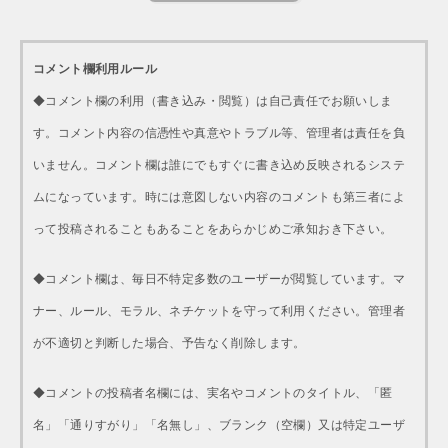
コメント欄利用ルール
◆コメント欄の利用（書き込み・閲覧）は自己責任でお願いしま
す。コメント内容の信憑性や真意やトラブル等、管理者は責任を負
いません。コメント欄は誰にでもすぐに書き込め反映されるシステ
ムになっています。時には意図しない内容のコメントも第三者によ
って投稿されることもあることをあらかじめご承知おき下さい。
◆コメント欄は、毎日不特定多数のユーザーが閲覧しています。マ
ナー、ルール、モラル、ネチケットを守って利用ください。管理者
が不適切と判断した場合、予告なく削除します。
◆コメントの投稿者名欄には、実名やコメントのタイトル、「匿
名」「通りすがり」「名無し」、ブランク（空欄）又は特定ユーザ