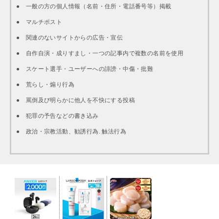
● 一般の方の個人情報（名前・住所・電話番号等）掲載
● マルチポスト
● 関連のないサイトからの広告・宣伝
● 自作自演・成りすまし・一つの記事内で複数の名前を使用
● スケート選手・ユーザーへの誹謗・中傷・批難
● 荒らし・煽り行為
● 罵倒及び明らかに他人を不快にする投稿
● 犯罪の予告などの書き込み
● 政治・宗教活動、勧誘行為. 触法行為