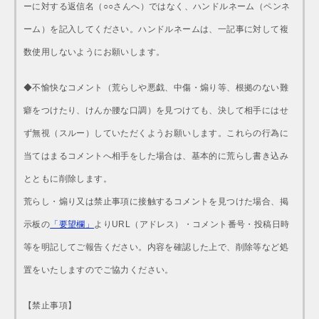
ーに対する返信名（○○さんへ）ではなく、ハンドルネーム（ペンネ
ーム）を記入してください。ハンドルネームは、一記事に対して複
数使用しないようにお願いします。
◆不愉快なコメント（荒らしや悪戯、中傷・煽り等、根拠のない難
癖をつけたり、けんか腰な口調）を見つけても、決して相手にはせ
ず無視（スルー）していただくようお願いします。これらの行為に
当てはまるコメントへ相手をした場合は、基本的に荒らし書き込み
とともに削除します。
荒らし・煽り又は禁止事項に接触するコメントを見つけた場合、掲
示板の
「要望欄」
よりURL（アドレス）・コメント番号・投稿日時
等を明記してご報告ください。内容を確認した上で、削除等など処
置をいたしますのでご協力ください。
【禁止事項】