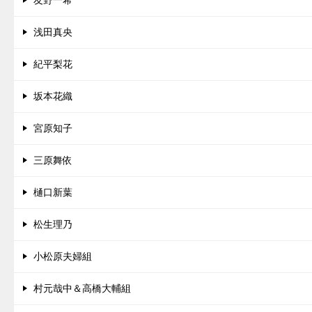
浅田真央
紀平梨花
坂本花織
宮原知子
三原舞依
樋口新葉
松生理乃
小松原夫婦組
村元哉中＆高橋大輔組