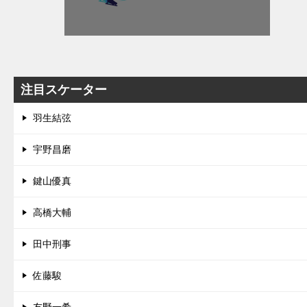
注目スケーター
羽生結弦
宇野昌磨
鍵山優真
高橋大輔
田中刑事
佐藤駿
友野一希