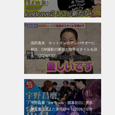
浅田真央 ホットマンのアンバサダーに
就任 CM撮影の裏側と指導スタイルを語
る (2026/7/22)
宇野昌磨「Ice Brave」開幕初日に密着 、
舞台裏に見えた覚悟EP4 (2026/7/23)