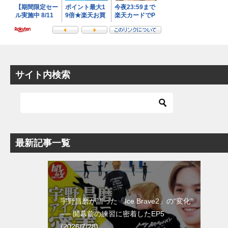
サイト内検索
最新記事一覧
宇野昌磨が語った「Ice Brave2」の“変化”
── 開幕前の練習に密着したEP5
(2026/7/28)