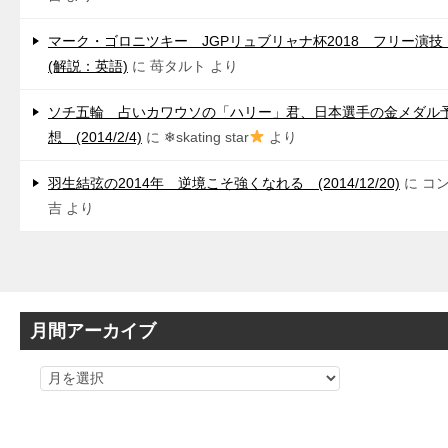
マーク・ゴロニツキー JGPリュブリャナ杯2018 フリー演
(解説：英語)
に
苺タルト
より
ソチ五輪 占いカワウソの「ハリー」君、日本選手の金メダル
想 (2014/2/4)
に
❄skating star
より
羽生結弦の2014年 逆境こそ強くなれる (2014/12/20)
に
コ
吉
より
月間アーカイブ