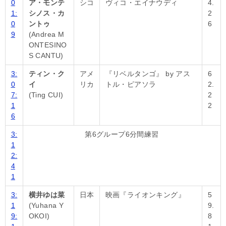
0
ア・モンテ
シコ
ヴィコ・エイナウディ
4.
1:
シノス・カ
2
0
ントゥ
6
9
(Andrea M
ONTESINO
S CANTU)
3:
ティン・ク
アメ
『リベルタンゴ』 by アス
6
0
イ
リカ
トル・ピアソラ
2.
7:
(Ting CUI)
2
1
2
6
3:
第6グループ6分間練習
1
2:
4
1
3:
横井ゆは菜
日本
映画『ライオンキング』
5
1
(Yuhana Y
9.
9:
OKOI)
8