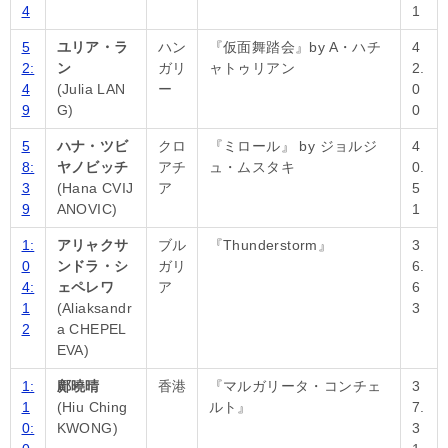
4
1
5
ユリア・ラ
ハン
『仮面舞踏会』by A・ハチ
4
2:
ン
ガリ
ャトゥリアン
2.
4
(Julia LAN
ー
0
9
G)
0
5
ハナ・ツビ
クロ
『ミロール』 by ジョルジ
4
8:
ヤノビッチ
アチ
ュ・ムスタキ
0.
3
(Hana CVIJ
ア
5
9
ANOVIC)
1
1:
アリャクサ
ブル
『Thunderstorm』
3
0
ンドラ・シ
ガリ
6.
4:
ェペレワ
ア
6
1
(Aliaksandr
3
2
a CHEPEL
EVA)
1:
鄺曉晴
香港
『マルガリータ・コンチェ
3
1
(Hiu Ching
ルト』
7.
0:
KWONG)
3