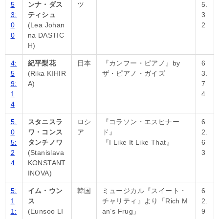
5
ンナ・ダス
ツ
5.
3:
ティシュ
3
0
(Lea Johan
2
0
na DASTIC
H)
4:
紀平梨花
日本
『カンフー・ピアノ』by
6
5
(Rika KIHIR
ザ・ピアノ・ガイズ
3.
9:
A)
7
1
4
4
5:
スタニスラ
ロシ
『コラソン・エスピナー
6
0
ワ・コンス
ア
ド』
2.
5:
タンチノワ
『I Like It Like That』
6
2
(Stanislava
3
4
KONSTANT
INOVA)
5:
イム・ウン
韓国
ミュージカル『スイート・
6
1
ス
チャリティ』より「Rich M
2.
1:
(Eunsoo LI
an’s Frug」
9