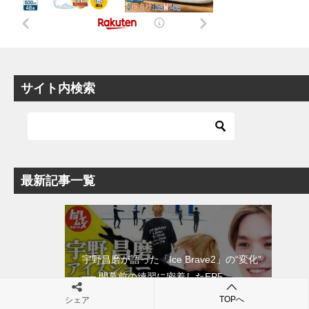
サイト内検索
最新記事一覧
宇野昌磨が語った「Ice Brave2」の“変化”
── 開幕前の練習に密着したEP5
(2026/7/28)
TOPへ
シェア