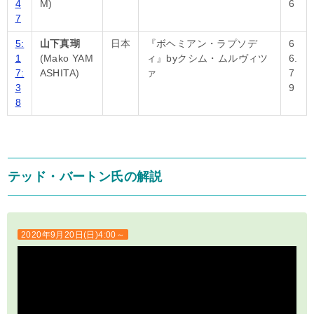
4
M)
6
7
5:
山下真瑚
日本
『ボヘミアン・ラプソデ
6
1
(Mako YAM
ィ』byクシム・ムルヴィツ
6.
7:
ASHITA)
ァ
7
3
9
8
テッド・バートン氏の解説
2020年9月20日(日)4:00～