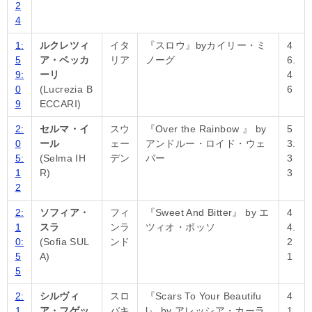
2
4
1:
ルクレツィ
イタ
『スロウ』byカイリー・ミ
4
5
ア・ベッカ
リア
ノーグ
6.
9:
ーリ
4
0
(Lucrezia B
6
9
ECCARI)
2:
セルマ・イ
スウ
『Over the Rainbow 』 by
5
0
ール
ェー
アンドルー・ロイド・ウェ
3.
5:
(Selma IH
デン
バー
3
1
R)
3
2
2:
ソフィア・
フィ
『Sweet And Bitter』 by エ
4
1
スラ
ンラ
ツィオ・ボッソ
4.
0:
(Sofia SUL
ンド
2
5
A)
1
5
2:
シルヴィ
スロ
『Scars To Your Beautifu
4
1
ア・フゲッ
バキ
l』 by アレッシア・カーラ
1.