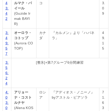
4
ルマク・バ
コ
3.
3:
イール
0
4
(Guzide Ir
9
2
mak BAYI
R)
3:
オーロラ・
カナ
『カルメン』より「ハバネ
4
4
コトップ
ダ
ラ」
9.
9:
(Aurora CO
1
5
TOP)
5
7
3:
[整氷]+第7グループ6分間練習
5
6:
2
4
4:
アリョー
ロシ
『アディオス・ノニーノ』
7
0
ナ・コスト
ア
byアストル・ピアソラ
1.
3:
ルナヤ
6
0
(Alena KOS
3