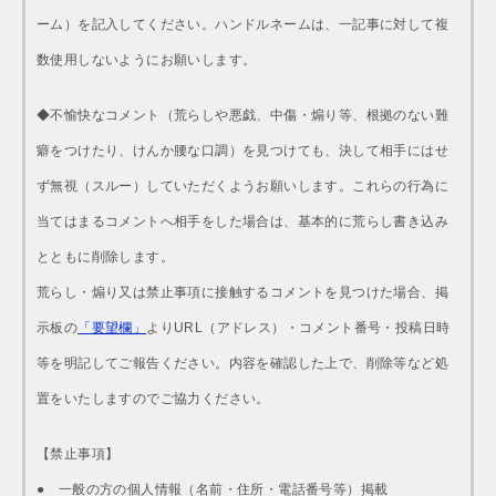
ーム）を記入してください。ハンドルネームは、一記事に対して複
数使用しないようにお願いします。
◆不愉快なコメント（荒らしや悪戯、中傷・煽り等、根拠のない難
癖をつけたり、けんか腰な口調）を見つけても、決して相手にはせ
ず無視（スルー）していただくようお願いします。これらの行為に
当てはまるコメントへ相手をした場合は、基本的に荒らし書き込み
とともに削除します。
荒らし・煽り又は禁止事項に接触するコメントを見つけた場合、掲
示板の
「要望欄」
よりURL（アドレス）・コメント番号・投稿日時
等を明記してご報告ください。内容を確認した上で、削除等など処
置をいたしますのでご協力ください。
【禁止事項】
● 一般の方の個人情報（名前・住所・電話番号等）掲載