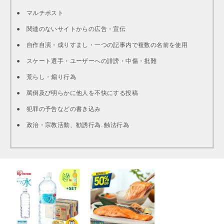
● マルチポスト
● 関連のないサイトからの広告・宣伝
● 自作自演・成りすまし・一つの記事内で複数の名前を使用
● スケート選手・ユーザーへの誹謗・中傷・批難
● 荒らし・煽り行為
● 罵倒及び明らかに他人を不快にする投稿
● 犯罪の予告などの書き込み
● 政治・宗教活動、勧誘行為. 触法行為