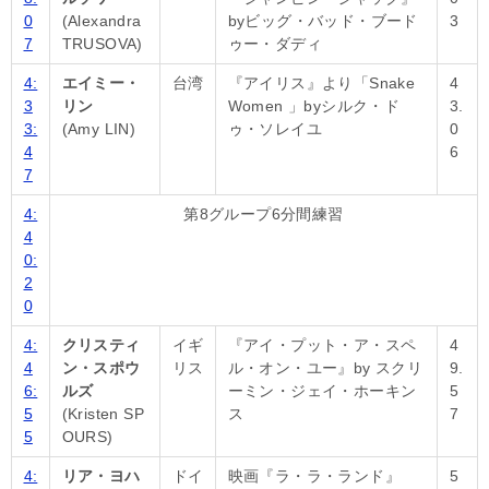
0
(Alexandra
byビッグ・バッド・ブード
3
7
TRUSOVA)
ゥー・ダディ
4:
エイミー・
台湾
『アイリス』より「Snake
4
3
リン
Women 」byシルク・ド
3.
3:
(Amy LIN)
ゥ・ソレイユ
0
4
6
7
4:
第8グループ6分間練習
4
0:
2
0
4:
クリスティ
イギ
『アイ・プット・ア・スペ
4
4
ン・スポウ
リス
ル・オン・ユー』by スクリ
9.
6:
ルズ
ーミン・ジェイ・ホーキン
5
5
(Kristen SP
ス
7
5
OURS)
4:
リア・ヨハ
ドイ
映画『ラ・ラ・ランド』
5