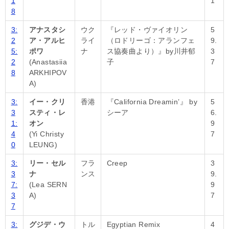
1
1
8
3:
アナスタシ
ウク
『レッド・ヴァイオリン
5
2
ア・アルヒ
ライ
（ロドリーゴ：アランフェ
9.
5:
ポワ
ナ
ス協奏曲より）』by川井郁
3
2
(Anastasiia
子
7
8
ARKHIPOV
A)
3:
イー・クリ
香港
『California Dreamin’』 by
5
3
スティ・レ
シーア
6.
1:
オン
9
4
(Yi Christy
7
0
LEUNG)
3:
リー・セル
フラ
Creep
3
3
ナ
ンス
9.
7:
(Lea SERN
9
3
A)
7
7
3:
グジデ・ウ
トル
Egyptian Remix
4