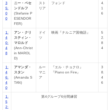
3
ニー・ペセ
スト
フォンド
4.
5:
ンドルフ
リア
1
0
(Stefanie P
6
0
ESENDOR
FER)
1:
アン・クリ
ドイ
映画『ナルニア国物語』
5
4
スティン・
ツ
2.
0:
マロルド
8
4
(Ann-Christ
4
8
in MAROL
D)
1:
アマンダ・
ルー
『エル・チョクロ』
3
4
スタン
マニ
『Piano on Fire』
8.
6:
(Amanda S
ア
4
4
TAN)
6
0
1:
第4グループ6分間練習
5
2: