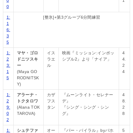
0
1
0
1:
[整氷]+第3グループ6分間練習
1
6:
3
5
1:
マヤ・ゴロ
イス
映画『ミッション:インポッ
4
2
ドニツスキ
ラエ
シブル2』より「ナイア」
4.
3:
ー
ル
2
1
(Maya GO
4
5
RODNITSK
Y)
1:
アラーナ・
カザ
『ムーンライト・セレナー
4
2
トクタロワ
フス
デ』
8.
9:
(Alana TOK
タン
『シング・シング・シン
2
0
TAROVA)
グ』
8
2
1:
シュテファ
オー
『パー・バイラル』byバホ
5