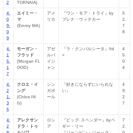
2
TORNAIA)
4:
エイミー・
アメ
『ワン・モア・トライ』by
5
0
マ
リカ
ブレナ・ウィテカー
2.
9:
(Emmy MA)
7
0
8
9
4:
モーガン・
アゼ
『ラ・クンパルシータ』/td
4
1
フラッド
ルバ
>
5.
5:
(Morgan FL
イジ
0
1
OOD)
ャン
4
7
4:
クロエ・イ
シン
『好きにならずにいられな
4
2
ング
ガポ
い』
9.
1:
(Chloe IN
ール
2
3
G)
7
5
4:
アレクサン
ロシ
『ビッグ·スペンダー』byペ
7
2
ドラ・トゥ
ア
ギー・リー
2.
8:
ルソワ
『ジャンピン・ジャック』
0