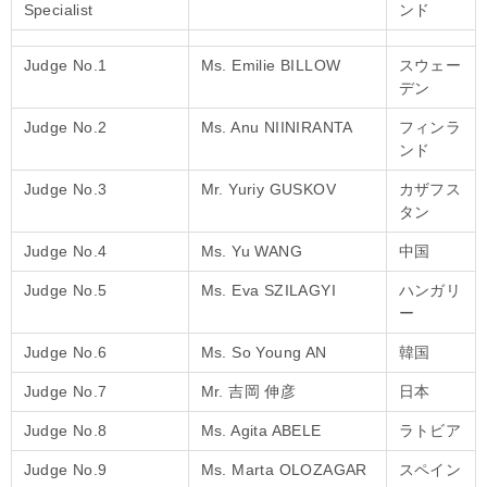
Specialist
ンド
Judge No.1
Ms. Emilie BILLOW
スウェー
デン
Judge No.2
Ms. Anu NIINIRANTA
フィンラ
ンド
Judge No.3
Mr. Yuriy GUSKOV
カザフス
タン
Judge No.4
Ms. Yu WANG
中国
Judge No.5
Ms. Eva SZILAGYI
ハンガリ
ー
Judge No.6
Ms. So Young AN
韓国
Judge No.7
Mr. 吉岡 伸彦
日本
Judge No.8
Ms. Agita ABELE
ラトビア
Judge No.9
Ms. Marta OLOZAGAR
スペイン