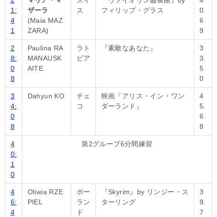
1:
ザーラ
ス
フィリップ・グラス
0.
4
(Maia MAZ
6
1
ZARA)
9
2
Paulina RA
ラト
『素敵なあなた』
3
8:
MANAUSK
ビア
3.
0
AITE
5
8
0
3
Dahyun KO
チェ
映画『アリス・イン・ワン
4
4:
コ
ダーランド』
5.
0
6
8
8
4
第2グループ6分間練習
0:
1
0
4
Oliwia RZE
ポー
『Skyrim』by リンジー・ス
3
6:
PIEL
ラン
ターリング
9.
4
ド
7