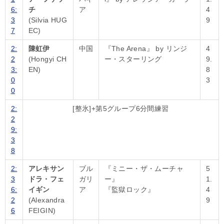
6:
チ
ア
4
3
(Silvia HUG
9
7
EC)
2:
陳虹伊
中国
『The Arena』 by リンジ
4
2
(Hongyi CH
ー・スターリング
9.
3:
EN)
8
0
3
0
2:
[整氷]+第5グループ6分間練習
2
9:
3
8
2:
アレキサン
ブル
『ミニー・ザ・ムーチャ
5
3
ドラ・フェ
ガリ
ー』
1.
6:
イギン
ア
『監獄ロック』
4
2
(Alexandra
9
6
FEIGIN)