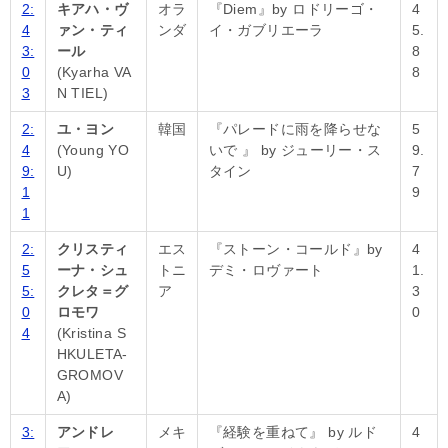
2:
キアハ・ヴ
オラ
『Diem』by ロドリーゴ・
4
4
ァン・ティ
ンダ
イ・ガブリエーラ
5.
3:
ール
8
0
(Kyarha VA
8
3
N TIEL)
2:
ユ・ヨン
韓国
『パレードに雨を降らせな
5
4
(Young YO
いで 』 by ジューリー・ス
9.
9:
U)
タイン
7
1
9
1
2:
クリスティ
エス
『ストーン・コールド』by
4
5
ーナ・シュ
トニ
デミ・ロヴァート
1.
5:
クレタ＝グ
ア
3
0
ロモワ
0
4
(Kristina S
HKULETA-
GROMOV
A)
3:
アンドレ
メキ
『経験を重ねて』 by ルド
4