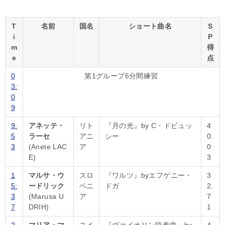
T
名前
国名
ショート曲名
S
i
P
m
得
e
点
0
第1グループ6分間練習
3:
0
9
9:
アネッテ・
リト
『月の光』by C・ドビュッ
4
5
ラーセ
アニ
シー
0.
3
(Anete LAC
ア
0
E)
3
1
マルサ・ウ
スロ
『ワルツ』byエフゲニー・
3
5:
ードリック
ベニ
ドガ
2.
3
(Marusa U
ア
7
7
DRIH)
1
2
マリア・マ
スイ
『ヴァイオリン協奏曲』by
4