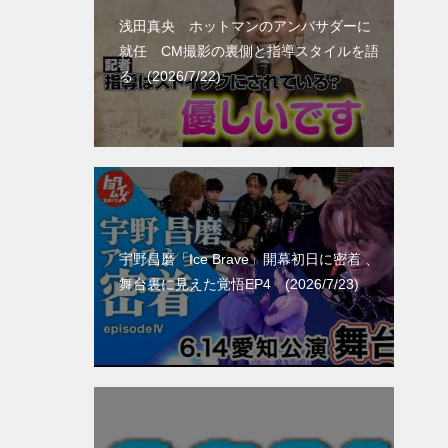
浅田真央 ホットマンのアンバサダーに
就任 CM撮影の裏側と指導スタイルを語
る (2026/7/22)
宇野昌磨「Ice Brave」開幕初日に密着 、
舞台裏に見えた覚悟EP4 (2026/7/23)