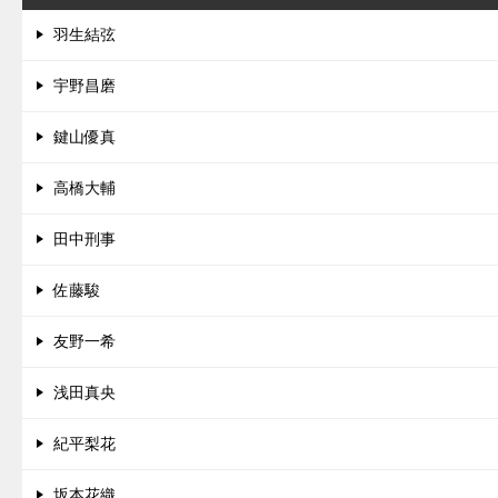
羽生結弦
宇野昌磨
鍵山優真
高橋大輔
田中刑事
佐藤駿
友野一希
浅田真央
紀平梨花
坂本花織