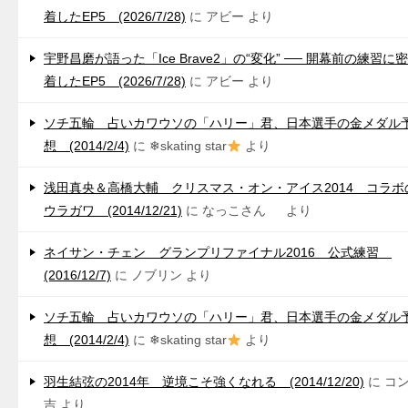
着したEP5 (2026/7/28)
に
アビー
より
宇野昌磨が語った「Ice Brave2」の“変化” ── 開幕前の練習に密
着したEP5 (2026/7/28)
に
アビー
より
ソチ五輪 占いカワウソの「ハリー」君、日本選手の金メダル
想 (2014/2/4)
に
❄skating star
より
浅田真央＆高橋大輔 クリスマス・オン・アイス2014 コラボ
ウラガワ (2014/12/21)
に
なっこさん
より
ネイサン・チェン グランプリファイナル2016 公式練習
(2016/12/7)
に
ノブリン
より
ソチ五輪 占いカワウソの「ハリー」君、日本選手の金メダル
想 (2014/2/4)
に
❄skating star
より
羽生結弦の2014年 逆境こそ強くなれる (2014/12/20)
に
コ
吉
より