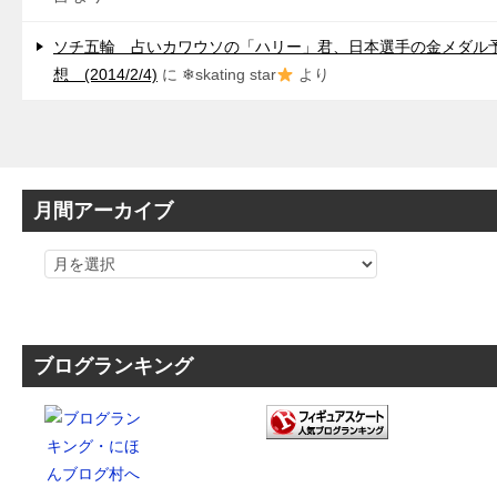
ソチ五輪 占いカワウソの「ハリー」君、日本選手の金メダル
想 (2014/2/4)
に
❄skating star
より
月間アーカイブ
ブログランキング