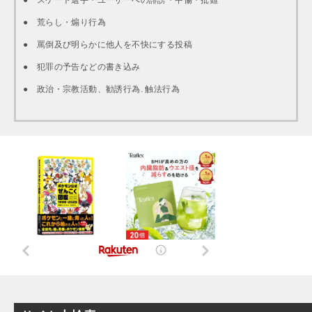
● スケート選手・ユーザーへの誹謗・中傷・批難
● 荒らし・煽り行為
● 罵倒及び明らかに他人を不快にする投稿
● 犯罪の予告などの書き込み
● 政治・宗教活動、勧誘行為. 触法行為