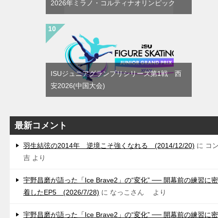
2026年ミラノ・コルティナオリンピック
ISUジュニアグランプリシリーズ第1戦 西
安2026(中国大会)
最新コメント
羽生結弦の2014年 逆境こそ強くなれる (2014/12/20)
に
コ
吉
より
宇野昌磨が語った「Ice Brave2」の“変化” ── 開幕前の練習に密
着したEP5 (2026/7/28)
に
なっこさん
より
宇野昌磨が語った「Ice Brave2」の“変化” ── 開幕前の練習に密