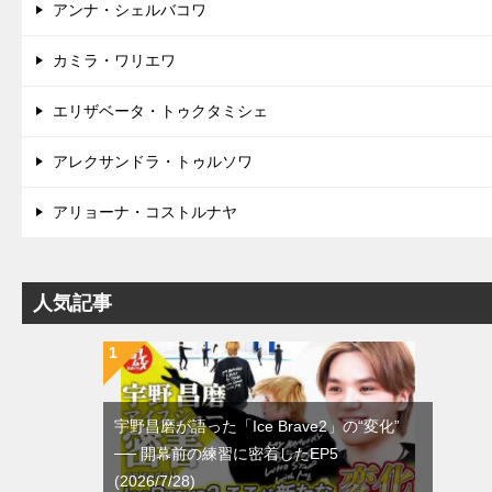
アンナ・シェルバコワ
カミラ・ワリエワ
エリザベータ・トゥクタミシェ
アレクサンドラ・トゥルソワ
アリョーナ・コストルナヤ
人気記事
宇野昌磨が語った「Ice Brave2」の“変化”
── 開幕前の練習に密着したEP5
(2026/7/28)