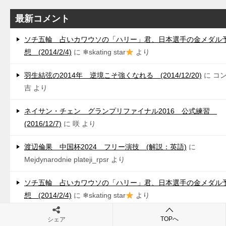
最新コメント
ソチ五輪 占いカワウソの「ハリー」君、日本選手の金メダル
想 (2014/2/4)
に
❄skating star
より
羽生結弦の2014年 逆境こそ強くなれる (2014/12/20)
に
コ
吉
より
ネイサン・チェン グランプリファイナル2016 公式練習
(2016/12/7)
に
咲
より
渡辺倫果 中国杯2024 フリー演技 (解説：英語)
に
Mejdynarodnie plateji_rpsr
より
ソチ五輪 占いカワウソの「ハリー」君、日本選手の金メダル
想 (2014/2/4)
に
❄skating star
より
羽生結弦の2014年 逆境こそ強くなれる (2014/12/20)
に
コ
TOPへ
シェア