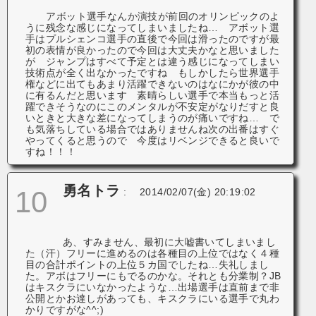
アボット選手なんか演技が前回のオリンピックのよ
うに残念な感じになってしまいましたね… アボット選
手はプルシェンコ選手の直後で今回は滑ったのですが最
初の表情が良かったので今回は大丈夫かなと思いました
が ジャンプはすべて予定とは違う感じになってしまい
技術点が全く出なかったですね もしかしたら世界選手
権などに出てもあまり活躍できないのはなにかが彼の中
に有るんだと思います 素晴らしい選手で本当もっと活
躍できそうなのにこのメンタルが不安定がなりだすと良
いときと大きな差になってしまうのが痛いですね… で
も気落ちしている場合ではありませんね次の出番はすぐ
やってくると思うので 今度はリベンジできると良いで
すね！！！
勇名トラ
10
:
2014/02/07(金) 20:19:02
あ、すみません、最初に大嘘書いてしまいまし
た（汗）フリーに進めるのは各種目の上位ではなく４種
目の合計ポイントの上位５カ国でしたね…失礼しまし
た。アボはフリーにもでるのかな。それとも分業制？JB
はキスクラにいなかったような…出場選手は直前まで非
公開とかお達しがあっても、キスクラにいる選手で丸わ
かりですがな^^;)