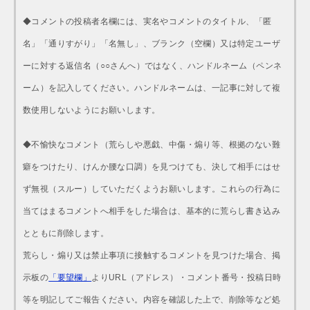
◆コメントの投稿者名欄には、実名やコメントのタイトル、「匿
名」「通りすがり」「名無し」、ブランク（空欄）又は特定ユーザ
ーに対する返信名（○○さんへ）ではなく、ハンドルネーム（ペンネ
ーム）を記入してください。ハンドルネームは、一記事に対して複
数使用しないようにお願いします。
◆不愉快なコメント（荒らしや悪戯、中傷・煽り等、根拠のない難
癖をつけたり、けんか腰な口調）を見つけても、決して相手にはせ
ず無視（スルー）していただくようお願いします。これらの行為に
当てはまるコメントへ相手をした場合は、基本的に荒らし書き込み
とともに削除します。
荒らし・煽り又は禁止事項に接触するコメントを見つけた場合、掲
示板の
「要望欄」
よりURL（アドレス）・コメント番号・投稿日時
等を明記してご報告ください。内容を確認した上で、削除等など処