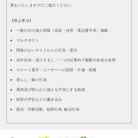
置をいたしますのでご協力ください。
【禁止事項】
● 一般の方の個人情報（名前・住所・電話番号等）掲載
● マルチポスト
● 関連のないサイトからの広告・宣伝
● 自作自演・成りすまし・一つの記事内で複数の名前を使用
● スケート選手・ユーザーへの誹謗・中傷・批難
● 荒らし・煽り行為
● 罵倒及び明らかに他人を不快にする投稿
● 犯罪の予告などの書き込み
● 政治・宗教活動、勧誘行為. 触法行為