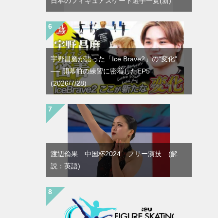
日本のフィギュアスケート選手一覧(新)
宇野昌磨が語った「Ice Brave2」の“変化”
── 開幕前の練習に密着したEP5
(2026/7/28)
渡辺倫果 中国杯2024 フリー演技 (解
説：英語)