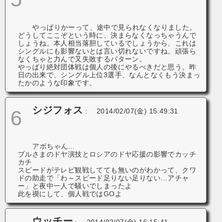
やっぱりかーって、途中で見られなくなりました。
どうしてここぞという時に、決まらなくなっちゃうんで
しょうね。本人相当落胆しているでしょうから、これは
シングルにも影響ないとは言い切れないですね。頑張ら
なくちゃと力んで又失敗するパターン。
やっぱり絶対団体戦は個人の後にやるべきだと思う。昨
日の出来で、シングル上位3選手、なんとなくもう決まっ
たかのような印象です。
シジフォス
6
:
2014/02/07(金) 15:49:31
アボちゃん…
プルさまのドヤ演技とロシアのドヤ応援の影響でカッチ
カチ
スピードがテレビ観戦してても無いのがわかって、クワ
ドの助走で「わ～
スピード足りない足りない
…アチャ
ー
」と夜中一人で騒いでしまったよ
此を禊にして、個人戦ではGO
よ
ウッチー
:
2014/02/07(金) 16:15:41