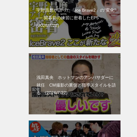
宇野昌磨が語った「Ice Brave2」の“変化”
── 開幕前の練習に密着したEP5
(2026/7/28)
浅田真央 ホットマンのアンバサダーに
就任 CM撮影の裏側と指導スタイルを語
る (2026/7/22)