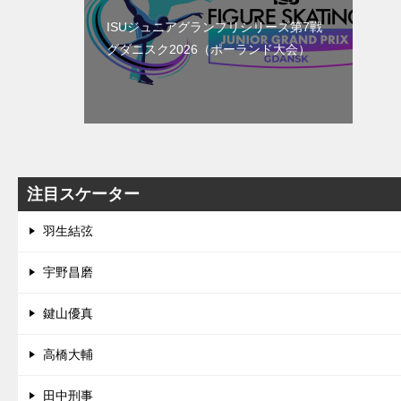
ISUジュニアグランプリシリーズ第7戦
グダニスク2026（ポーランド大会）
注目スケーター
羽生結弦
宇野昌磨
鍵山優真
高橋大輔
田中刑事