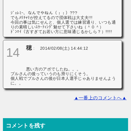
ｼﾞｪﾚﾐｰ、なんでやねん（；；）???
でもﾒﾘﾁｬﾘが控えてるので団体戦は大丈夫!!!
今回の事は気にせんと、個人選では練習通り、いつも通
りの素晴しいｽｹｰﾃｨﾝｸﾞ魅せて下さいね（＾０＾）
ﾄﾞﾝﾏｲ（古すぎてお若い方に意味通じるかしら？）!!!!!
穂
14
:
2014/02/08(土) 14:44:12
悪い方のアボでしたね。。。
プルさんの後っていうのも滑りにくそう。
個人戦でプルさんの後が日本人選手じゃありませんよう
に。。
▲一番上のコメントへ▲
コメントを残す