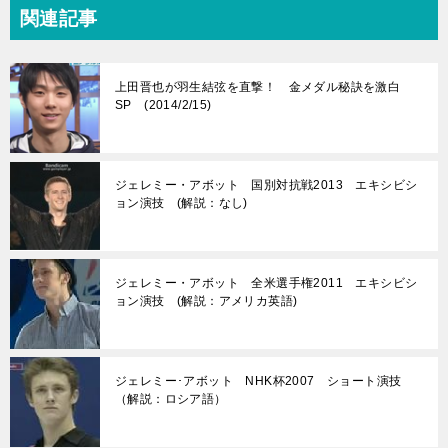
関連記事
上田晋也が羽生結弦を直撃！ 金メダル秘訣を激白
SP (2014/2/15)
ジェレミー・アボット 国別対抗戦2013 エキシビシ
ョン演技 (解説：なし)
ジェレミー・アボット 全米選手権2011 エキシビシ
ョン演技 (解説：アメリカ英語)
ジェレミー･アボット NHK杯2007 ショート演技
（解説：ロシア語）