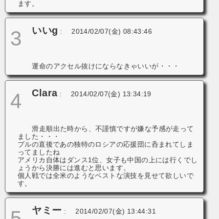
ます。
いいg
3
:
2014/02/07(金) 08:43:46
運命のアクセル抜けにならなきゃいいが・・・
Clara
4
:
2014/02/07(金) 13:34:19
滑走順出た時から、不謹慎ですが嫌な予感が走って
ました・・・
プルの直後であの独特のロシアの応援団に呑まれてしま
ってましたね
アメリカ自体はダンス1位、女子も中国の上には行くでし
ょうから決勝には進むと思います。
個人戦では全米のようなベストな演技を見せて欲しいで
す。
ヤミー
5
:
2014/02/07(金) 13:44:31