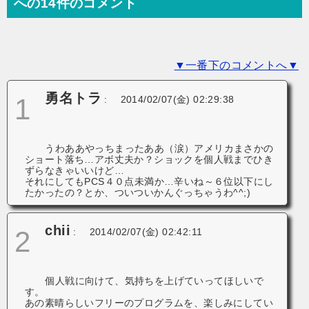
ー
への14件のコメント
シ
ョ
▼一番下のコメントへ▼
ン
勇名トラ
1
:
2014/02/07(金) 02:29:38
うわああやっちまったああ（涙）アメリカまさかの
ショート落ち…アボ丈夫か？ショックを個人戦までひき
ずらなきゃいいけど…
それにしてもPCS４０点未満か…辛いね～６位以下にし
たかったの？とか、ついついかんぐっちゃうわ^^;)
chii
2
:
2014/02/07(金) 02:42:11
個人戦に向けて、気持ちを上げていってほしいで
す。
あの素晴らしいフリーのプログラムを、楽しみにしてい