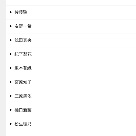
佐藤駿
友野一希
浅田真央
紀平梨花
坂本花織
宮原知子
三原舞依
樋口新葉
松生理乃