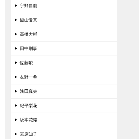
宇野昌磨
鍵山優真
高橋大輔
田中刑事
佐藤駿
友野一希
浅田真央
紀平梨花
坂本花織
宮原知子