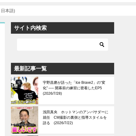
日本語)
サイト内検索
最新記事一覧
宇野昌磨が語った「Ice Brave2」の“変
化” ── 開幕前の練習に密着したEP5
(2026/7/28)
浅田真央 ホットマンのアンバサダーに
就任 CM撮影の裏側と指導スタイルを
語る (2026/7/22)