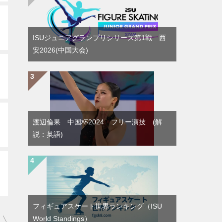
ISUジュニアグランプリシリーズ第1戦 西
安2026(中国大会)
渡辺倫果 中国杯2024 フリー演技 (解
説：英語)
フィギュアスケート世界ランキング（ISU
World Standings）