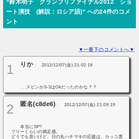
ビ
“鈴木明子 グランプリファイナル2012 ショ
ゲ
ート演技 (解説：ロシア語)” への24件のコメ
ー
ント
シ
ョ
▼一番下のコメントへ▼
ン
りか
1
:
2012/12/07(金) 21:02:19
….スピンが
3-3はOkだったのかな？？
匿名(c8de6)
2
:
2012/12/07(金) 21:09:19
本当にSP?
フリーくらいの満足感。
どうでも良いけど、日の丸ハチマキの応援は、カッコ悪