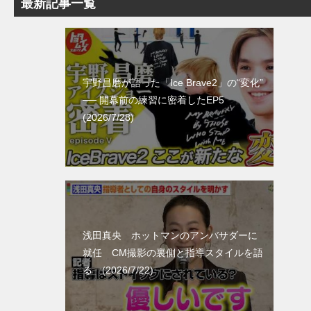
最新記事一覧
宇野昌磨が語った「Ice Brave2」の“変化”
── 開幕前の練習に密着したEP5
(2026/7/28)
浅田真央 ホットマンのアンバサダーに
就任 CM撮影の裏側と指導スタイルを語
る (2026/7/22)