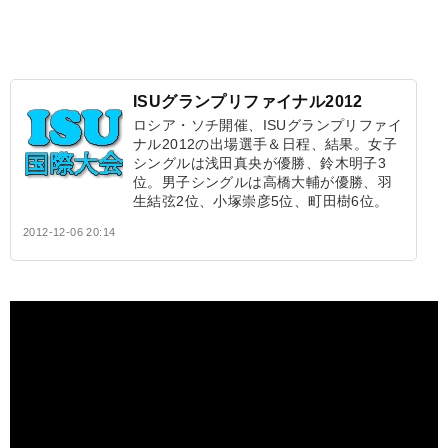
ISUグランプリファイナル2012
ロシア・ソチ開催、ISUグランプリファイ
ナル2012の出場選手＆日程、結果。女子
シングルは浅田真央が優勝、鈴木明子3
位。男子シングルは高橋大輔が優勝、羽
生結弦2位、小塚崇彦5位、町田樹6位。
2012-12-06 20:14