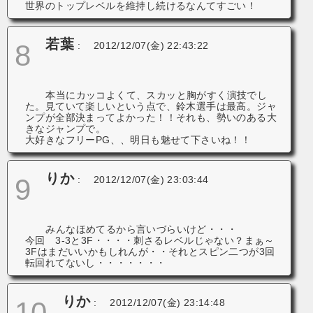
世界のトップレベルを維持し続けるなんてすごい！
若葉
8
:
2012/12/07(金) 22:43:22
本当にカッコよくて、スカッと胸がすく演技でし
た。見ていて楽しいという点で、鈴木選手は最高。ジャ
ンプが全部決まってよかった！！それも、勢いのある大
きなジャンプで。
大好きなフリーPG、、明日も魅せて下さいね！！
りか
9
:
2012/12/07(金) 23:03:44
みんなほめてるから言いづらいけど・・・
今回 3-3と3F・・・・刺さるレベルじゃない？まぁ～
3Fはまだいいかもしれんが・・それとスピン二つが3回
転回れてないし・・・・・・・
りか
10
:
2012/12/07(金) 23:14:48