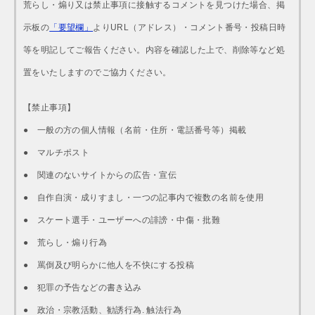
荒らし・煽り又は禁止事項に接触するコメントを見つけた場合、掲
示板の
「要望欄」
よりURL（アドレス）・コメント番号・投稿日時
等を明記してご報告ください。内容を確認した上で、削除等など処
置をいたしますのでご協力ください。
【禁止事項】
● 一般の方の個人情報（名前・住所・電話番号等）掲載
● マルチポスト
● 関連のないサイトからの広告・宣伝
● 自作自演・成りすまし・一つの記事内で複数の名前を使用
● スケート選手・ユーザーへの誹謗・中傷・批難
● 荒らし・煽り行為
● 罵倒及び明らかに他人を不快にする投稿
● 犯罪の予告などの書き込み
● 政治・宗教活動、勧誘行為. 触法行為