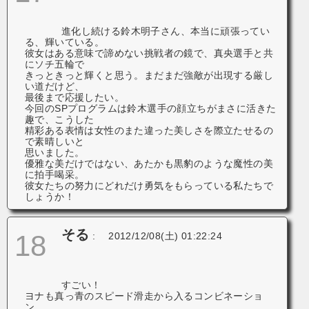
進化し続ける鈴木明子さん、本当に頑張ってい
る、輝いている。
彼女はある意味で諦めない挑戦者の鏡で、真央選手と共
にソチ五輪で
きっときっと輝くと思う。まだまだ強敵が出現する厳し
い道だけど、
最後まで応援したい。
今回のSPプログラムは鈴木選手の顔立ちがまさに活きた
趣で、こうした
精彩ある表情は女性のまた違った美しさを際立たせるの
で素晴しいと
思いました。
優雅な美だけではない、あたかも黒豹のような魔性の美
に拍手喝采。
彼女たちの努力にどれだけ勇気をもらっている私たちで
しょうか！
そる
18
:
2012/12/08(土) 01:22:24
すごい！
ヨナも真っ青のスピード滑走から入るコンビネーショ
ン。