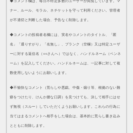
◆コメント欄は、毎日不特定多数のユーザーが閲覧しています。マ
ナー、ルール、モラル、ネチケットを守って利用ください。管理者
が不適切と判断した場合、予告なく削除します。
◆コメントの投稿者名欄には、実名やコメントのタイトル、「匿
名」「通りすがり」「名無し」、ブランク（空欄）又は特定ユーザ
ーに対する返信名（○○さんへ）ではなく、ハンドルネーム（ペンネ
ーム）を記入してください。ハンドルネームは、一記事に対して複
数使用しないようにお願いします。
◆不愉快なコメント（荒らしや悪戯、中傷・煽り等、根拠のない難
癖をつけたり、けんか腰な口調）を見つけても、決して相手にはせ
ず無視（スルー）していただくようお願いします。これらの行為に
当てはまるコメントへ相手をした場合は、基本的に荒らし書き込み
とともに削除します。