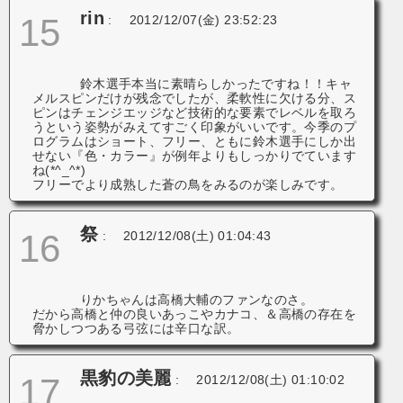
rin
15
:
2012/12/07(金) 23:52:23
鈴木選手本当に素晴らしかったですね！！キャ
メルスピンだけが残念でしたが、柔軟性に欠ける分、ス
ピンはチェンジエッジなど技術的な要素でレベルを取ろ
うという姿勢がみえてすごく印象がいいです。今季のプ
ログラムはショート、フリー、ともに鈴木選手にしか出
せない『色・カラー』が例年よりもしっかりでています
ね(*^_^*)
フリーでより成熟した蒼の鳥をみるのが楽しみです。
祭
16
:
2012/12/08(土) 01:04:43
りかちゃんは高橋大輔のファンなのさ。
だから高橋と仲の良いあっこやカナコ、＆高橋の存在を
脅かしつつある弓弦には辛口な訳。
黒豹の美麗
17
:
2012/12/08(土) 01:10:02