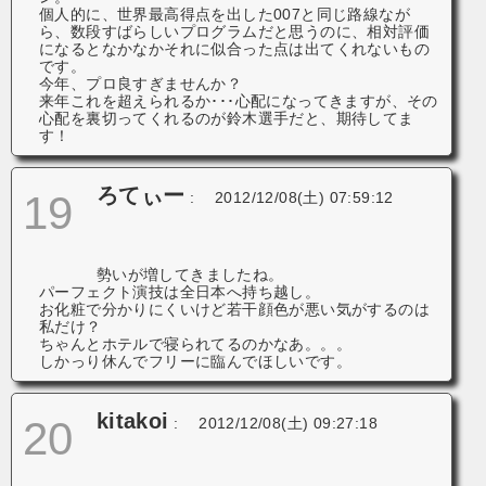
個人的に、世界最高得点を出した007と同じ路線なが
ら、数段すばらしいプログラムだと思うのに、相対評価
になるとなかなかそれに似合った点は出てくれないもの
です。
今年、プロ良すぎませんか？
来年これを超えられるか･･･心配になってきますが、その
心配を裏切ってくれるのが鈴木選手だと、期待してま
す！
ろてぃー
19
:
2012/12/08(土) 07:59:12
勢いが増してきましたね。
パーフェクト演技は全日本へ持ち越し。
お化粧で分かりにくいけど若干顔色が悪い気がするのは
私だけ？
ちゃんとホテルで寝られてるのかなあ。。。
しかっり休んでフリーに臨んでほしいです。
kitakoi
20
:
2012/12/08(土) 09:27:18