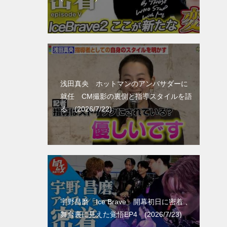
浅田真央 ホットマンのアンバサダーに
就任 CM撮影の裏側と指導スタイルを語
る (2026/7/22)
宇野昌磨「Ice Brave」開幕初日に密着 、
舞台裏に見えた覚悟EP4 (2026/7/23)