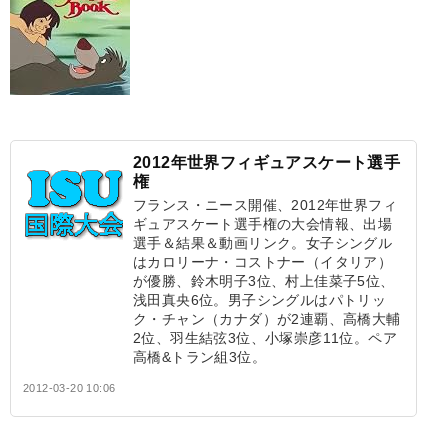
2012年世界フィギュアスケート選手
権
フランス・ニース開催、2012年世界フィ
ギュアスケート選手権の大会情報、出場
選手＆結果＆動画リンク。女子シングル
はカロリーナ・コストナー（イタリア）
が優勝、鈴木明子3位、村上佳菜子5位、
浅田真央6位。男子シングルはパトリッ
ク・チャン（カナダ）が2連覇、高橋大輔
2位、羽生結弦3位、小塚崇彦11位。ペア
高橋&トラン組3位。
2012-03-20 10:06