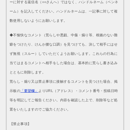
ーに対する返信名（○○さんへ）ではなく、ハンドルネーム（ペンネ
ーム）を記入してください。ハンドルネームは、一記事に対して複
数使用しないようにお願いします。
◆不愉快なコメント（荒らしや悪戯、中傷・煽り等、根拠のない難
癖をつけたり、けんか腰な口調）を見つけても、決して相手にはせ
ず無視（スルー）していただくようお願いします。これらの行為に
当てはまるコメントへ相手をした場合は、基本的に荒らし書き込み
とともに削除します。
荒らし・煽り又は禁止事項に接触するコメントを見つけた場合、掲
示板の
「要望欄」
よりURL（アドレス）・コメント番号・投稿日時
等を明記してご報告ください。内容を確認した上で、削除等など処
置をいたしますのでご協力ください。
【禁止事項】