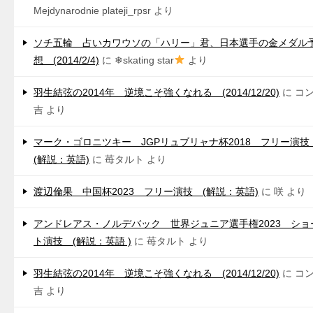
Mejdynarodnie plateji_rpsr
より
ソチ五輪 占いカワウソの「ハリー」君、日本選手の金メダル
想 (2014/2/4)
に
❄skating star
より
羽生結弦の2014年 逆境こそ強くなれる (2014/12/20)
に
コ
吉
より
マーク・ゴロニツキー JGPリュブリャナ杯2018 フリー演
(解説：英語)
に
苺タルト
より
渡辺倫果 中国杯2023 フリー演技 (解説：英語)
に
咲
より
アンドレアス・ノルデバック 世界ジュニア選手権2023 ショ
ト演技 (解説：英語 )
に
苺タルト
より
羽生結弦の2014年 逆境こそ強くなれる (2014/12/20)
に
コ
吉
より