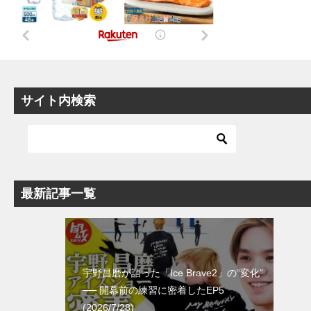
サイト内検索
最新記事一覧
宇野昌磨が語った「Ice Brave2」の“変化”
── 開幕前の練習に密着したEP5
(2026/7/28)