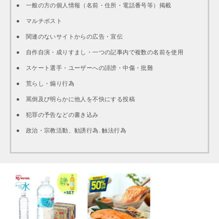
● 一般の方の個人情報（名前・住所・電話番号等）掲載
● マルチポスト
● 関連のないサイトからの広告・宣伝
● 自作自演・成りすまし・一つの記事内で複数の名前を使用
● スケート選手・ユーザーへの誹謗・中傷・批難
● 荒らし・煽り行為
● 罵倒及び明らかに他人を不快にする投稿
● 犯罪の予告などの書き込み
● 政治・宗教活動、勧誘行為. 触法行為