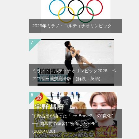
2026年ミラノ・コルティナオリンピック
ミラノ・コルティナオリンピック2026 ペ
アフリー演技完全版 (解説：英語)
宇野昌磨が語った「Ice Brave2」の“変化”
── 開幕前の練習に密着したEP5
(2026/7/28)