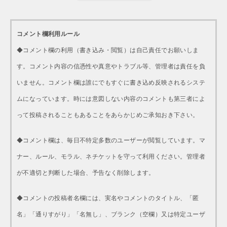
コメント欄利用ルール
◆コメント欄の利用（書き込み・閲覧）は自己責任でお願いしま
す。コメント内容の信憑性や真意やトラブル等、管理者は責任を負
いません。コメント欄は誰にでもすぐに書き込め反映されるシステ
ムになっています。時には意図しない内容のコメントも第三者によ
って投稿されることもあることをあらかじめご承知おき下さい。
◆コメント欄は、毎日不特定多数のユーザーが閲覧しています。マ
ナー、ルール、モラル、ネチケットを守って利用ください。管理者
が不適切と判断した場合、予告なく削除します。
◆コメントの投稿者名欄には、実名やコメントのタイトル、「匿
名」「通りすがり」「名無し」、ブランク（空欄）又は特定ユーザ