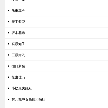
浅田真央
紀平梨花
坂本花織
宮原知子
三原舞依
樋口新葉
松生理乃
小松原夫婦組
村元哉中＆高橋大輔組