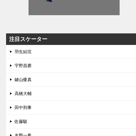
注目スケーター
羽生結弦
宇野昌磨
鍵山優真
高橋大輔
田中刑事
佐藤駿
友野一希