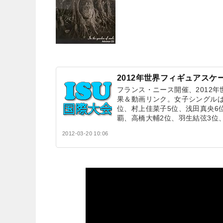
2012年世界フィギュアスケ
フランス・ニース開催、2012
果＆動画リンク。女子シングル
位、村上佳菜子5位、浅田真央6
覇、高橋大輔2位、羽生結弦3位
2012-03-20 10:06