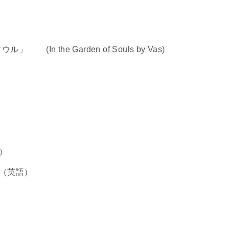
 the Garden of Souls by Vas)
）
（英語）