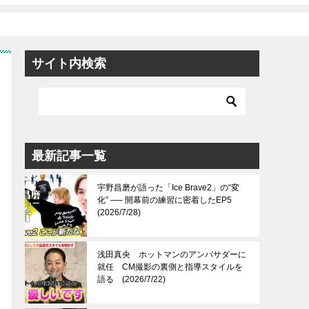
サイト内検索
最新記事一覧
宇野昌磨が語った「Ice Brave2」の“変
化” ── 開幕前の練習に密着したEP5
(2026/7/28)
浅田真央 ホットマンのアンバサダーに
就任 CM撮影の裏側と指導スタイルを
語る (2026/7/22)