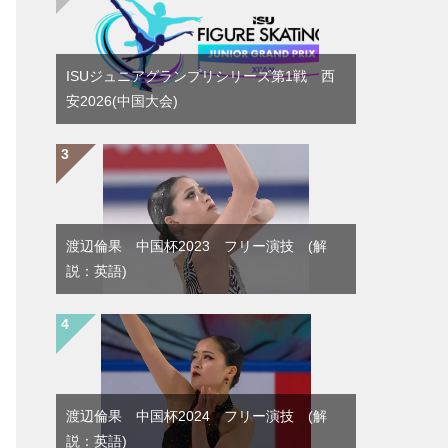
ISUジュニアグランプリシリーズ第1戦 西
安2026(中国大会)
渡辺倫果 中国杯2023 フリー演技 (解
説：英語)
渡辺倫果 中国杯2024 フリー演技 (解
説：英語)