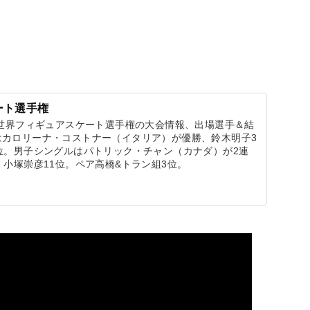
ート選手権
年世界フィギュアスケート選手権の大会情報、出場選手＆結
はカロリーナ・コストナー（イタリア）が優勝、鈴木明子3
位。男子シングルはパトリック・チャン（カナダ）が2連
、小塚崇彦11位。ペア高橋&トラン組3位。