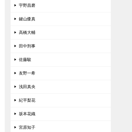
宇野昌磨
鍵山優真
高橋大輔
田中刑事
佐藤駿
友野一希
浅田真央
紀平梨花
坂本花織
宮原知子