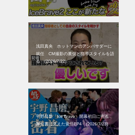
浅田真央 ホットマンのアンバサダーに
就任 CM撮影の裏側と指導スタイルを語
る (2026/7/22)
宇野昌磨「Ice Brave」開幕初日に密着 、
舞台裏に見えた覚悟EP4 (2026/7/23)