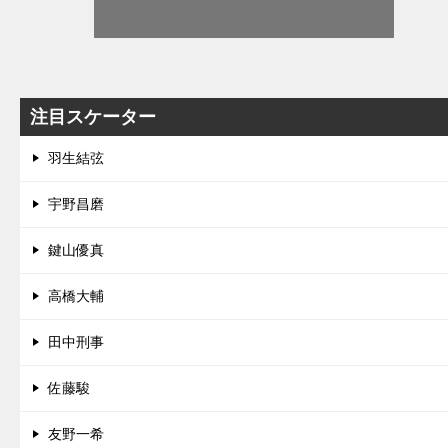
注目スケーター
羽生結弦
宇野昌磨
鍵山優真
高橋大輔
田中刑事
佐藤駿
友野一希