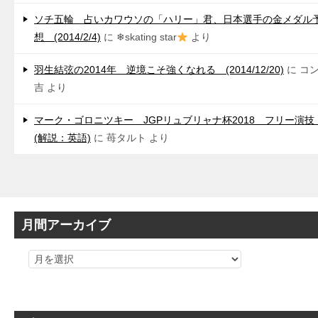
ソチ五輪 占いカワウソの「ハリー」君、日本選手の金メダル
想 (2014/2/4)
に
❄skating star
より
羽生結弦の2014年 逆境こそ強くなれる (2014/12/20)
に
コ
吉
より
マーク・ゴロニツキー JGPリュブリャナ杯2018 フリー演
(解説：英語)
に
苺タルト
より
月間アーカイブ