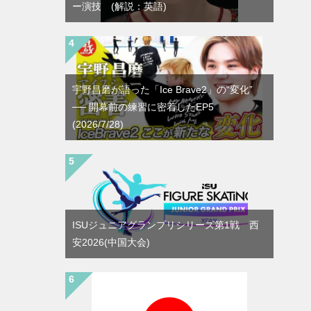
ー演技 (解説：英語)
宇野昌磨が語った「Ice Brave2」の“変化”
── 開幕前の練習に密着したEP5
(2026/7/28)
ISUジュニアグランプリシリーズ第1戦 西
安2026(中国大会)