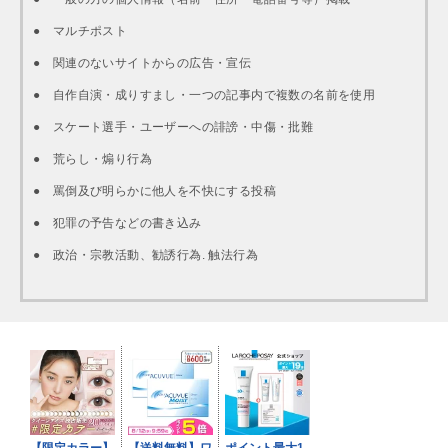
● マルチポスト
● 関連のないサイトからの広告・宣伝
● 自作自演・成りすまし・一つの記事内で複数の名前を使用
● スケート選手・ユーザーへの誹謗・中傷・批難
● 荒らし・煽り行為
● 罵倒及び明らかに他人を不快にする投稿
● 犯罪の予告などの書き込み
● 政治・宗教活動、勧誘行為. 触法行為