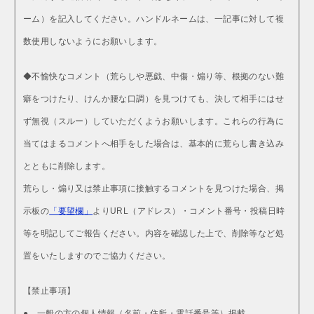
ーム）を記入してください。ハンドルネームは、一記事に対して複
数使用しないようにお願いします。
◆不愉快なコメント（荒らしや悪戯、中傷・煽り等、根拠のない難
癖をつけたり、けんか腰な口調）を見つけても、決して相手にはせ
ず無視（スルー）していただくようお願いします。これらの行為に
当てはまるコメントへ相手をした場合は、基本的に荒らし書き込み
とともに削除します。
荒らし・煽り又は禁止事項に接触するコメントを見つけた場合、掲
示板の
「要望欄」
よりURL（アドレス）・コメント番号・投稿日時
等を明記してご報告ください。内容を確認した上で、削除等など処
置をいたしますのでご協力ください。
【禁止事項】
● 一般の方の個人情報（名前・住所・電話番号等）掲載