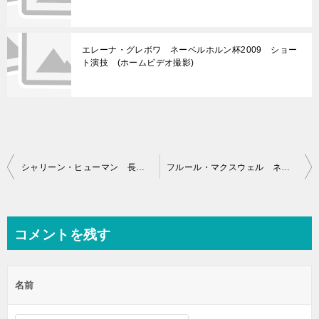
エレーナ・グレボワ ネーベルホルン杯2009 ショー
ト演技 (ホームビデオ撮影)
投
シャリーン・ヒューマン 長野オリンピック1998 ショート演技 (解説：日本語)
フルール・マクスウェル ネーベルホルン杯2009 ショート演技 (ホームビデオ撮影)
稿
ナ
ビ
コメントを残す
ゲ
ー
名前
シ