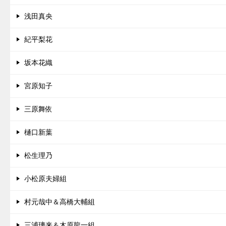
浅田真央
紀平梨花
坂本花織
宮原知子
三原舞依
樋口新葉
松生理乃
小松原夫婦組
村元哉中＆高橋大輔組
三浦璃来＆木原龍一組