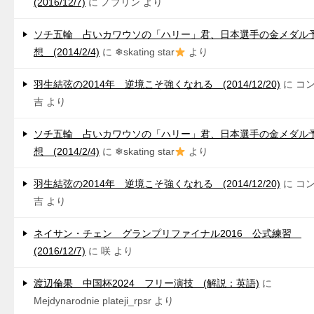
(2016/12/7)
に
ノブリン
より
ソチ五輪 占いカワウソの「ハリー」君、日本選手の金メダル
想 (2014/2/4)
に
❄skating star
より
羽生結弦の2014年 逆境こそ強くなれる (2014/12/20)
に
コ
吉
より
ソチ五輪 占いカワウソの「ハリー」君、日本選手の金メダル
想 (2014/2/4)
に
❄skating star
より
羽生結弦の2014年 逆境こそ強くなれる (2014/12/20)
に
コ
吉
より
ネイサン・チェン グランプリファイナル2016 公式練習
(2016/12/7)
に
咲
より
渡辺倫果 中国杯2024 フリー演技 (解説：英語)
に
Mejdynarodnie plateji_rpsr
より