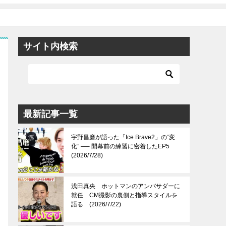
サイト内検索
最新記事一覧
宇野昌磨が語った「Ice Brave2」の“変
化” ── 開幕前の練習に密着したEP5
(2026/7/28)
浅田真央 ホットマンのアンバサダーに
就任 CM撮影の裏側と指導スタイルを
語る (2026/7/22)