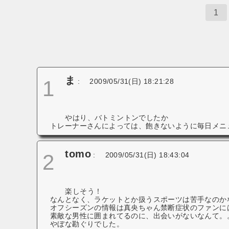
ゲ
1
ー
シ
ョ
ン
ま
1
:
2009/05/31(日) 18:21:28
やはり、バトミントンでしたか
トレーナーさんによっては、飽きないように毎日メニ
tomo
2
:
2009/05/31(日) 18:43:04
楽しそう！
なんとなく、ラケットとか扱うスポーツは苦手なのか
オフシーズンの情報は真央ちゃん禁断症状のファンに
素敵な男性に囲まれてるのに、出会いがないなんて。
やぼな勘ぐりでした。