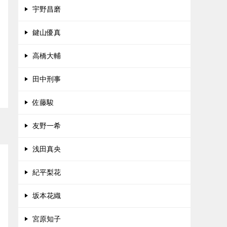
宇野昌磨
鍵山優真
高橋大輔
田中刑事
佐藤駿
友野一希
浅田真央
紀平梨花
坂本花織
宮原知子