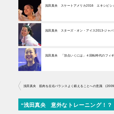
浅田真央 スケートアメリカ2016 エキシビシ
浅田真央 スターズ・オン・アイス2013-ジャパ
浅田真央 「頂点いくには」４回転時代のフィギュア考
投
浅田真央 筋肉を左右バランスよく鍛えることへの意識 (2009/5
稿
ナ
“浅田真央 意外なトレーニング！？ (20
ビ