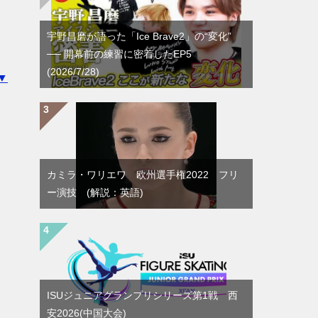
宇野昌磨が語った「Ice Brave2」の“変化”
── 開幕前の練習に密着したEP5
(2026/7/28)
▼
カミラ・ワリエワ 欧州選手権2022 フリ
ー演技 (解説：英語)
ISUジュニアグランプリシリーズ第1戦 西
安2026(中国大会)