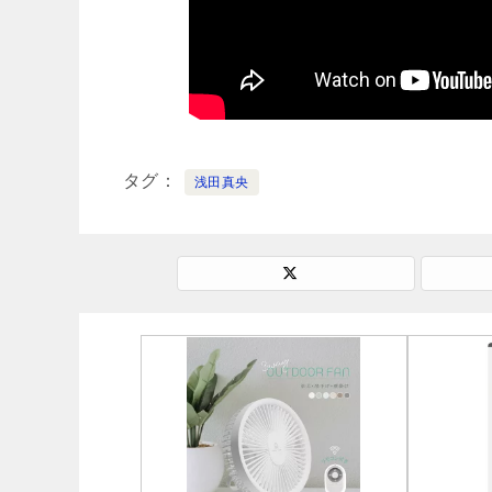
タグ
浅田真央