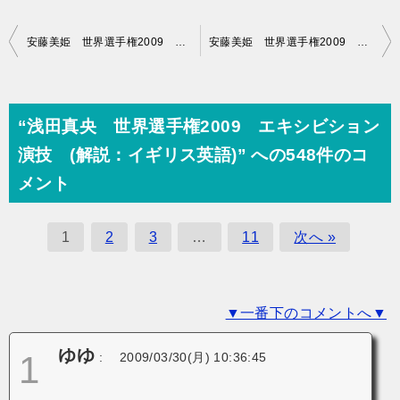
投
安藤美姫 世界選手権2009 エキシビション演技 (解説：トルコ語・イギリス英語)
安藤美姫 世界選手権2009 フリー演技 (解説：日本語・アメリカ英語)
稿
ナ
ビ
“浅田真央 世界選手権2009 エキシビション
ゲ
演技 (解説：イギリス英語)” への548件のコ
ー
メント
シ
ョ
1
2
3
…
11
次へ »
ン
▼一番下のコメントへ▼
ゆゆ
1
:
2009/03/30(月) 10:36:45