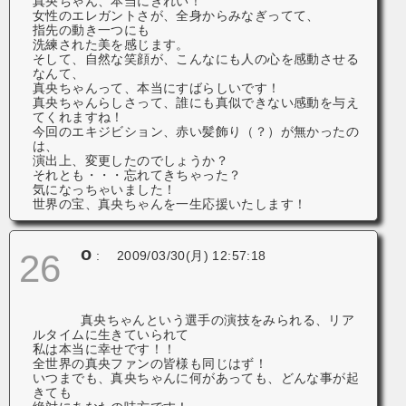
真央ちゃん、本当にきれい！
女性のエレガントさが、全身からみなぎってて、
指先の動き一つにも
洗練された美を感じます。
そして、自然な笑顔が、こんなにも人の心を感動させる
なんて、
真央ちゃんって、本当にすばらしいです！
真央ちゃんらしさって、誰にも真似できない感動を与え
てくれますね！
今回のエキジビション、赤い髪飾り（？）が無かったの
は、
演出上、変更したのでしょうか？
それとも・・・忘れてきちゃった？
気になっちゃいました！
世界の宝、真央ちゃんを一生応援いたします！
o
26
:
2009/03/30(月) 12:57:18
真央ちゃんという選手の演技をみられる、リア
ルタイムに生きていられて
私は本当に幸せです！！
全世界の真央ファンの皆様も同じはず！
いつまでも、真央ちゃんに何があっても、どんな事が起
きても