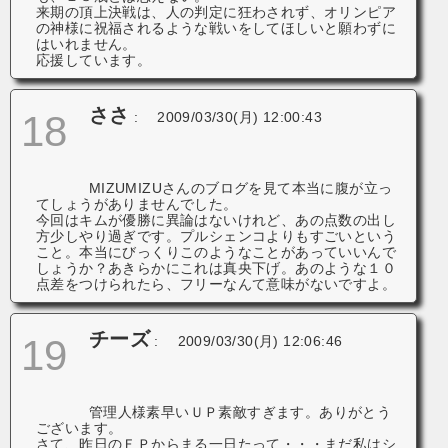
来期の頂上決戦は、人の判定に狂わされず、オリンピア
の神様に祝福されるような戦いをしてほしいと願わずに
はいれません。
応援しています。
ささ
18
:
2009/03/30(月) 12:00:43
MIZUMIZUさんのブログを見て本当に腹が立っ
てしょうがありませんでした。
今回はキムが優勝に異論はないけれど、あの点数の出し
方少しやり過ぎです。プルシェンコよりもすごいという
こと。本当にびっくりこのようなことがあっていいんで
しょうか？あきらかにこれは真央下げ。あのような１０
点差をつけられたら、フリーなんて意味がないですよ。
チーズ
19
:
2009/03/30(月) 12:06:46
管理人様素早いＵＰ素敵すぎます。ありがとう
ございます。
さて、昨日のＦＰからまる一日たって・・・まだ私はシ