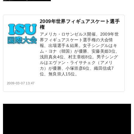
2009年世界フィギュアスケート選手
権
アメリカ・ロサンゼルス開催、2009年世
界フィギュアスケート選手権の大会情
報、出場選手＆結果。女子シングルはキ
ム・ヨナ（韓国）が優勝、安藤美姫3位、
浅田真央4位、村主章枝8位。男子シング
ルはエヴァン・ライサチェク（アメリ
カ）が優勝、小塚崇彦6位、織田信成7
位、無良崇人15位。
2009-03-07 13:47