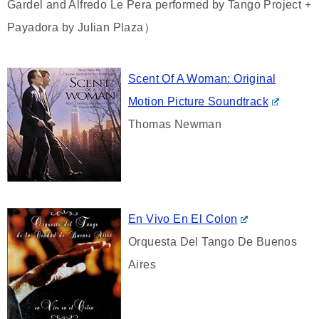
Gardel and Alfredo Le Pera performed by Tango Project +
Payadora by Julian Plaza）
Scent Of A Woman: Original
Motion Picture Soundtrack
Thomas Newman
En Vivo En El Colon
Orquesta Del Tango De Buenos
Aires