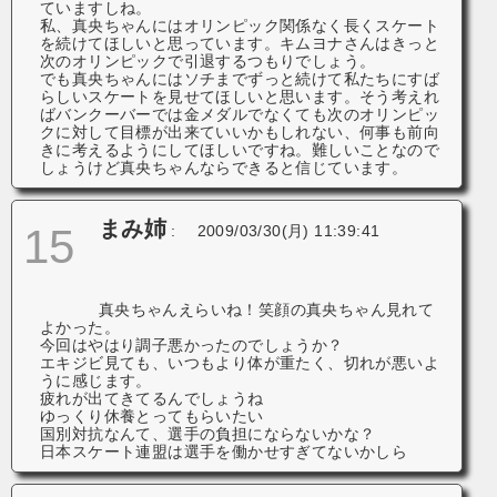
ていますしね。
私、真央ちゃんにはオリンピック関係なく長くスケート
を続けてほしいと思っています。キムヨナさんはきっと
次のオリンピックで引退するつもりでしょう。
でも真央ちゃんにはソチまでずっと続けて私たちにすば
らしいスケートを見せてほしいと思います。そう考えれ
ばバンクーバーでは金メダルでなくても次のオリンピッ
クに対して目標が出来ていいかもしれない、何事も前向
きに考えるようにしてほしいですね。難しいことなので
しょうけど真央ちゃんならできると信じています。
まみ姉
15
:
2009/03/30(月) 11:39:41
真央ちゃんえらいね！笑顔の真央ちゃん見れて
よかった。
今回はやはり調子悪かったのでしょうか？
エキジビ見ても、いつもより体が重たく、切れが悪いよ
うに感じます。
疲れが出てきてるんでしょうね
ゆっくり休養とってもらいたい
国別対抗なんて、選手の負担にならないかな？
日本スケート連盟は選手を働かせすぎてないかしら