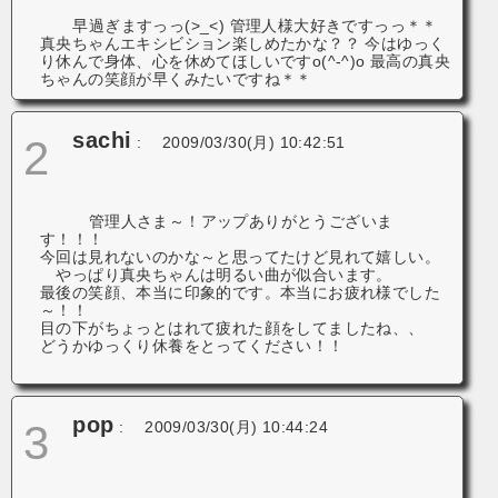
早過ぎますっっ(>_<) 管理人様大好きですっっ＊＊
真央ちゃんエキシビション楽しめたかな？？ 今はゆっく
り休んで身体、心を休めてほしいですo(^-^)o 最高の真央
ちゃんの笑顔が早くみたいですね＊＊
sachi
2
:
2009/03/30(月) 10:42:51
管理人さま～！アップありがとうございま
す！！！
今回は見れないのかな～と思ってたけど見れて嬉しい。
やっぱり真央ちゃんは明るい曲が似合います。
最後の笑顔、本当に印象的です。本当にお疲れ様でした
～！！
目の下がちょっとはれて疲れた顔をしてましたね、、
どうかゆっくり休養をとってください！！
pop
3
:
2009/03/30(月) 10:44:24