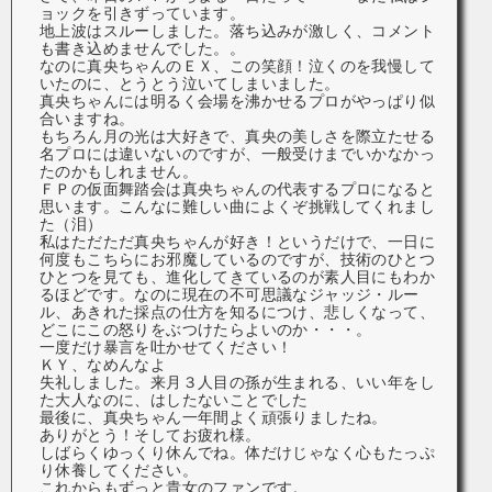
ョックを引きずっています。
地上波はスルーしました。落ち込みが激しく、コメント
も書き込めませんでした。。
なのに真央ちゃんのＥＸ、この笑顔！泣くのを我慢して
いたのに、とうとう泣いてしまいました。
真央ちゃんには明るく会場を沸かせるプロがやっぱり似
合いますね。
もちろん月の光は大好きで、真央の美しさを際立たせる
名プロには違いないのですが、一般受けまでいかなかっ
たのかもしれません。
ＦＰの仮面舞踏会は真央ちゃんの代表するプロになると
思います。こんなに難しい曲によくぞ挑戦してくれまし
た（泪）
私はただただ真央ちゃんが好き！というだけで、一日に
何度もこちらにお邪魔しているのですが、技術のひとつ
ひとつを見ても、進化してきているのが素人目にもわか
るほどです。なのに現在の不可思議なジャッジ・ルー
ル、あきれた採点の仕方を知るにつけ、悲しくなって、
どこにこの怒りをぶつけたらよいのか・・・。
一度だけ暴言を吐かせてください！
ＫＹ、なめんなよ
失礼しました。来月３人目の孫が生まれる、いい年をし
た大人なのに、はしたないことでした
最後に、真央ちゃん一年間よく頑張りましたね。
ありがとう！そしてお疲れ様。
しばらくゆっくり休んでね。体だけじゃなく心もたっぷ
り休養してください。
これからもずっと貴女のファンです。