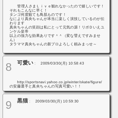
管理人さまＬｉｖｅ観れなかったので嬉しいです！
それもこんなに早く！
タンゴ何度観ても鳥肌ものです！
なにより真央ちゃんが本当に楽しく演技しているのが伝
わります
真央ちゃんの笑顔は私にとって元気の源！リポＤいえユ
ンケル皇帝
以上の強力な効果ありです＾＾（変な譬えですみませ
ん）
タラママ真央ちゃんの新プロよろしく頼みまっせ～
可愛い
8
:
2009/03/30(月) 10:58:43
http://sportsnavi.yahoo.co.jp/winter/skate/figure/
の安藤選手と真央ちゃんの写真可愛い！！
黒猫
9
:
2009/03/30(月) 10:59:30