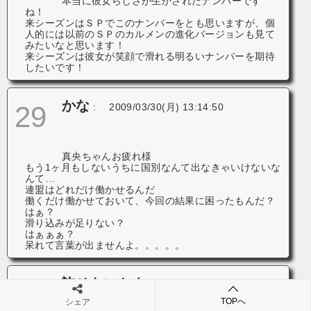
本当に彼女らしさが生かされたナンバーです
ね！
来シーズンはＳＰでこのナンバーをとも思いますが、個
人的には以前のＳＰのカルメンの進化バージョンも見て
みたいなと思います！
来シーズンは彼女が笑顔で滑れる明るいナンバーを期待
したいです！
かな
29
:
2009/03/30(月) 13:14:50
真央ちゃんお疲れ様
もう1ヶ月もしないうちに国別なんて出なきゃいけないな
んて…
連盟はどれだけ働かせるんだ
働くだけ働かせておいて、今回の結果に困ったもんだ？
はぁ？
滑り込みが足りない？
はぁぁぁ？
呆れて言葉が出ませんよ。。。。。
許せないかも
30
:
2009/03/30(月)
13:29:36
TOPへ
シェア