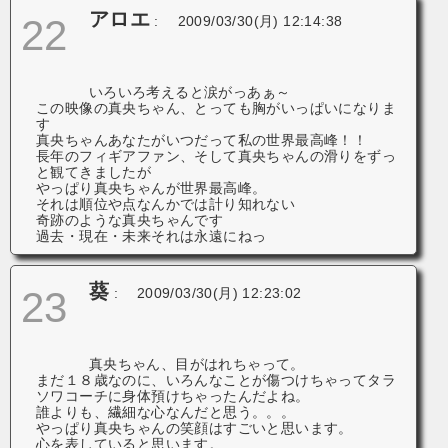
アロエ
22
:
2009/03/30(月) 12:14:38
いろいろ考えると涙がっあぁ～
この映像の真央ちゃん、とっても胸がいっぱいになりま
す
真央ちゃんあなたがいつだって私の世界最高峰！！
長年のフィギアファン、そして真央ちゃんの滑りをずっ
と観てきましたが
やっぱり真央ちゃんが世界最高峰。
それは順位や点なんかでは計り知れない
奇跡のような真央ちゃんです
過去・現在・未来それは永遠にねっ
葵
23
:
2009/03/30(月) 12:23:02
真央ちゃん、目がはれちゃって。
まだ１８歳なのに、いろんなことが傷つけちゃってタラ
ソワコーチに身体預けちゃったんだよね。
誰よりも、繊細な心なんだと思う。。。
やっぱり真央ちゃんの笑顔はすごいと思います。
心を表していると思います。