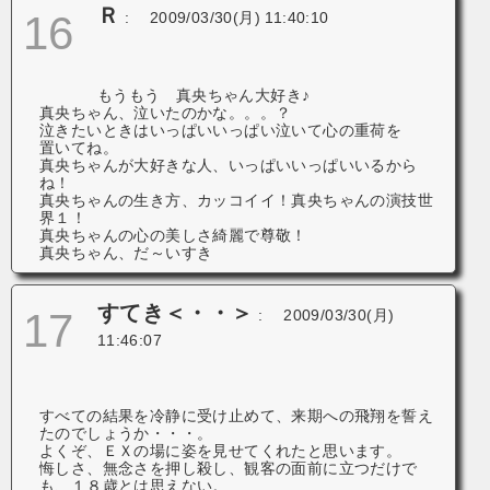
Ｒ
16
:
2009/03/30(月) 11:40:10
もうもう 真央ちゃん大好き♪
真央ちゃん、泣いたのかな。。。？
泣きたいときはいっぱいいっぱい泣いて心の重荷を
置いてね。
真央ちゃんが大好きな人、いっぱいいっぱいいるから
ね！
真央ちゃんの生き方、カッコイイ！真央ちゃんの演技世
界１！
真央ちゃんの心の美しさ綺麗で尊敬！
真央ちゃん、だ～いすき
すてき＜・・＞
17
:
2009/03/30(月)
11:46:07
すべての結果を冷静に受け止めて、来期への飛翔を誓え
たのでしょうか・・・。
よくぞ、ＥＸの場に姿を見せてくれたと思います。
悔しさ、無念さを押し殺し、観客の面前に立つだけで
も、１８歳とは思えない。