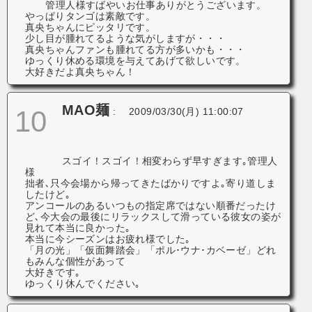
管理人様すばやいお仕事ありがとうございます。
やっぱりタンゴは素敵です。
真央ちゃんにピッタリです。
少し目が腫れてるような気がしますが・・・
真央ちゃんファンも腫れてる方が多いかも・・・
ゆっくり休める環境を与えてあげて欲しいです。
大好きだよ真央ちゃん！
MAO麺
10
:
2009/03/30(月) 11:00:07
スゴイ！スゴイ！相変わらず早すぎます｡管理人
様
拙者､只今会場から帰ってきたばかりですよ｡寄り道しま
したけど｡
アンコールのあるいつもの指定席ではない順番だったけ
ど､今大会の最後にリラックスして滑っている彼女の姿が
見れて本当に良かった｡
本当に今シーズンはお疲れ様でした｡
「月の光」「仮面舞踏会」「ポル･ウナ･カベーゼ」どれ
もみんな個性があって
大好きです｡
ゆっくり休んでください｡