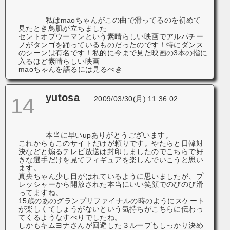
私はmaoちゃんがこの曲で滑ってるのを初めて
見たとき鳥肌が立ちました
セントオブウーマンという素晴らしい映画でアルパチー
ノがタンゴを踊っているものだったのです！特にダンス
のシーンは有名です！私的に今まで見た映画の3本の指に
入るほど素晴らしい映画
maoちゃんを語るには見るべき
yutosa
14
:
2009/03/30(月) 11:36:02
本当に早いupありがとうございます。
これからもこのサイトだけが頼りです。やたらと日韓対
決などと煽るテレビ放送は封印しましたのでこちらで好
きな選手だけを見てフィギュアを楽しんでいこうと思い
ます。
真央ちゃん少し目がはれているように思いましたが、プ
レッシャーから開放された本当にいい笑顔でのびのび滑
ってますね。
15歳のあのグランプリファイナルの時のようにスケート
が楽しくてしょうがないという気持ちがこちらに伝わっ
てくるようなすべりでしたね。
しかもキムヨナさんが回避した３ループもしっかり決め