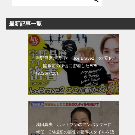
最新記事一覧
宇野昌磨が語った「Ice Brave2」の“変化”
── 開幕前の練習に密着したEP5
(2026/7/28)
浅田真央 ホットマンのアンバサダーに
就任 CM撮影の裏側と指導スタイルを語