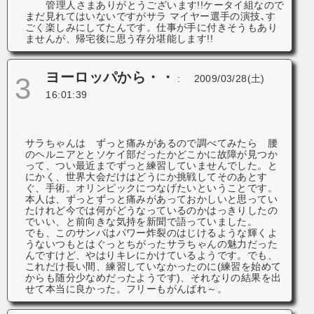
管理人さまありがとうございます!!ケータイ組なので
まだ見れてはいないですがサラ マイヤー選手の演技､す
ごく楽しみにしてたんです。仕事が手に付きそうもあり
ませんが、帰宅後に思う存分堪能します!!
ヨーロッパから・・
3
:
2009/03/28(土)
16:01:39
サラちゃんは ずっと痛みがあるので調べてみたら 腰
のヘルニアととソケイ部だったかどこかに故障が見つか
って、つい最近までずっと練習していませんでした。と
にかく、世界大会だけはどうにか挑戦してそのあとす
ぐ、手術。オリンピックにつなげたいということです。
本人は、ずっとずっと痛みがあっておかしいと思ってい
たけれど今では何がどうなっているのかはっきりしたの
でいい、と前向きな気持を新聞で語っていました。
でも、このサンバはパワー炸裂のはじけるような輝くよ
うないつもとはぐっとちがったサラちゃんの魅力だった
んですけど、やはりキレにかけているようです。でも、
これだけ長い間、練習していなかったのに(練習を始めて
からも随分少なめだったようです)、それなりの結果を出
せて本当に良かった。フリーもがんばれ～。