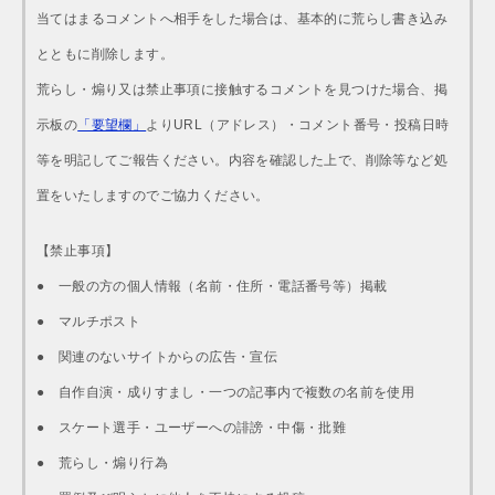
当てはまるコメントへ相手をした場合は、基本的に荒らし書き込み
とともに削除します。
荒らし・煽り又は禁止事項に接触するコメントを見つけた場合、掲
示板の
「要望欄」
よりURL（アドレス）・コメント番号・投稿日時
等を明記してご報告ください。内容を確認した上で、削除等など処
置をいたしますのでご協力ください。
【禁止事項】
● 一般の方の個人情報（名前・住所・電話番号等）掲載
● マルチポスト
● 関連のないサイトからの広告・宣伝
● 自作自演・成りすまし・一つの記事内で複数の名前を使用
● スケート選手・ユーザーへの誹謗・中傷・批難
● 荒らし・煽り行為