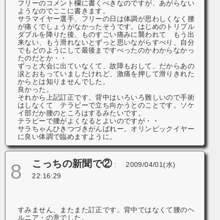
フリーのコメント欄に書くべきなのですが、あがらない
ようなのでここに書きます。
サラマイヤー選手、フリーの日は体調が思わしくなく腰
が痛くでしょうがなかったそうです。はじめのトリプル
ダブルを降りた後、ものすごい痛みに襲われて もう出
来ない、もう滑れないとずっと思いながらすべり、自分
でもどのようにして最後まですべったのかわからなかっ
たのだとか・・
ずっと大会に出ていなくて、故障もおして、だからあの
涙とおもっていましたけれど、激痛を押して滑りきれた
からとは知りませんでした。
良かった。
それから上記訂正です。背中はいろいろ難しいので手術
はしなくて テラピーで立ち向かうとのことです。ソケ
イ部だか腰のところはするみたいです。
テラピーで腰がよくなるとよいのですが・・
サラちゃんひきつづきがんばれー。オリンピックイヤー
に良い体調で臨めますように。
こっちの新聞で②
8
:
2009/04/01(水)
22:16:29
すみません、またまた訂正です。背中ではなくて腰のヘ
ルニア・の意でした。