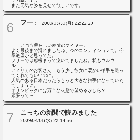
クの舞台では
また元気な姿を見せて欲しいです。
フー
6
:
2009/03/30(月) 22:22:20
いつも愛らしい表情のマイヤー。
よく最後まで滑れましたね、今のコンディションで。今
季絶望かと思ってた。
フリーでは感極まって泣いてましたね。私もウルウ
ル、、、
アメリカのお客さん、もう少し彼女に暖かい拍手を送っ
てくれてもいいのに。
人気のある日本だったらもっと大きな拍手になっていた
でしょうに。
オリンピックには万全な状態で望めるかしら？
頑張って～
こっちの新聞で読みました
7
:
2009/04/01(水) 22:14:56