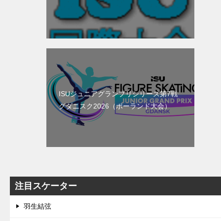
ISUジュニアグランプリシリーズ第7戦
グダニスク2026（ポーランド大会）
注目スケーター
羽生結弦