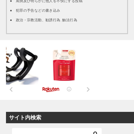
● 罵倒及び明らかに他人を不快にする投稿
● 犯罪の予告などの書き込み
● 政治・宗教活動、勧誘行為. 触法行為
サイト内検索