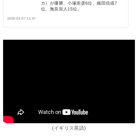
カ）が優勝、小塚崇彦6位、織田信成7
位、無良崇人15位。
2009-03-07 13:47
(イギリス英語)