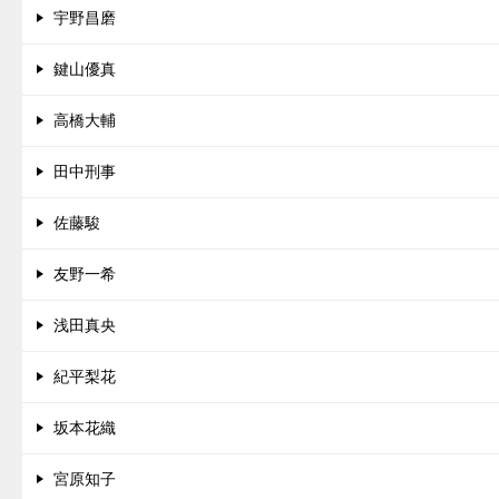
宇野昌磨
鍵山優真
高橋大輔
田中刑事
佐藤駿
友野一希
浅田真央
紀平梨花
坂本花織
宮原知子