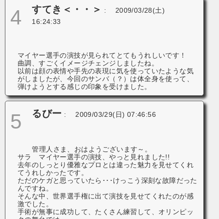
すてき＜・・＞
4
:
2009/03/28(土)
16:24:33
マイヤー選手の演技が見られてとてもうれしいです！
曲調、すごくイメージチェンジしましたね。
以前は顔の表情や手先の表現に気を使っていたような気
がしましたが、今回のサンバ（？）は体全身を使って、
弾けようとする感じの印象を受けました。
るびー
5
:
2009/03/29(日) 07:46:56
管理人さま、おはようございます～。
サラ マイヤー選手の演技、やっと見れました!!
去年のしっとり優雅なプロとは違った魅力を見せてくれ
てうれしかったです。
ただのケガと思っていたら･･･けっこう深刻な故障だった
んですね。
そんな中、世界選手権に出て演技を見せてくれたのが感
激でした。
手術が無事に成功して、たくさん練習して、オリンピッ