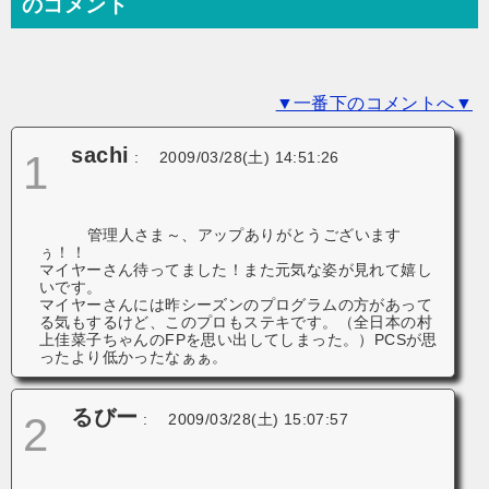
ー
のコメント
シ
ョ
▼一番下のコメントへ▼
ン
sachi
1
:
2009/03/28(土) 14:51:26
管理人さま～、アップありがとうございます
ぅ！！
マイヤーさん待ってました！また元気な姿が見れて嬉し
いです。
マイヤーさんには昨シーズンのプログラムの方があって
る気もするけど、このプロもステキです。（全日本の村
上佳菜子ちゃんのFPを思い出してしまった。）PCSが思
ったより低かったなぁぁ。
るびー
2
:
2009/03/28(土) 15:07:57