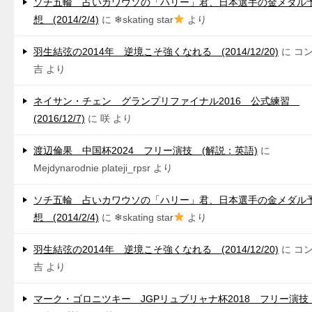
ソチ五輪 占いカワウソの「ハリー」君、日本選手の金メダル
想 (2014/2/4)
に
❄skating star
より
羽生結弦の2014年 逆境こそ強くなれる (2014/12/20)
に
コ
吉
より
ネイサン・チェン グランプリファイナル2016 公式練習
(2016/12/7)
に
咲
より
渡辺倫果 中国杯2024 フリー演技 (解説：英語)
に
Mejdynarodnie plateji_rpsr
より
ソチ五輪 占いカワウソの「ハリー」君、日本選手の金メダル
想 (2014/2/4)
に
❄skating star
より
羽生結弦の2014年 逆境こそ強くなれる (2014/12/20)
に
コ
吉
より
マーク・ゴロニツキー JGPリュブリャナ杯2018 フリー演