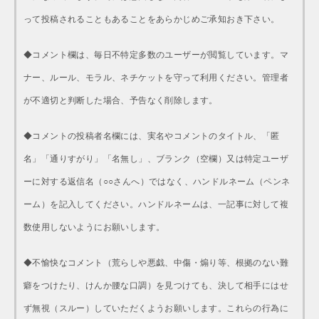
って投稿されることもあることをあらかじめご承知おき下さい。
◆コメント欄は、毎日不特定多数のユーザーが閲覧しています。マ
ナー、ルール、モラル、ネチケットを守って利用ください。管理者
が不適切と判断した場合、予告なく削除します。
◆コメントの投稿者名欄には、実名やコメントのタイトル、「匿
名」「通りすがり」「名無し」、ブランク（空欄）又は特定ユーザ
ーに対する返信名（○○さんへ）ではなく、ハンドルネーム（ペンネ
ーム）を記入してください。ハンドルネームは、一記事に対して複
数使用しないようにお願いします。
◆不愉快なコメント（荒らしや悪戯、中傷・煽り等、根拠のない難
癖をつけたり、けんか腰な口調）を見つけても、決して相手にはせ
ず無視（スルー）していただくようお願いします。これらの行為に