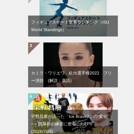
フィギュアスケート世界ランキング（ISU
World Standings）
カミラ・ワリエワ 欧州選手権2022 フリ
ー演技 (解説：英語)
宇野昌磨が語った「Ice Brave2」の“変化”
── 開幕前の練習に密着したEP5
(2026/7/28)