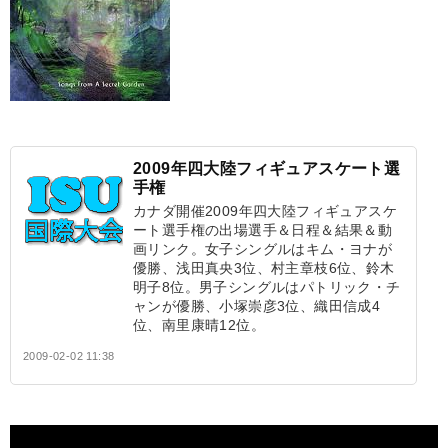
2009年四大陸フィギュアスケート選
手権
カナダ開催2009年四大陸フィギュアスケ
ート選手権の出場選手＆日程＆結果＆動
画リンク。女子シングルはキム・ヨナが
優勝、浅田真央3位、村主章枝6位、鈴木
明子8位。男子シングルはパトリック・チ
ャンが優勝、小塚崇彦3位、織田信成4
位、南里康晴12位。
2009-02-02 11:38