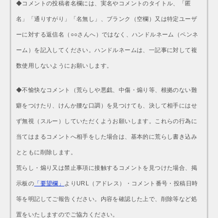
◆コメントの投稿者名欄には、実名やコメントのタイトル、「匿
名」「通りすがり」「名無し」、ブランク（空欄）又は特定ユーザ
ーに対する返信名（○○さんへ）ではなく、ハンドルネーム（ペンネ
ーム）を記入してください。ハンドルネームは、一記事に対して複
数使用しないようにお願いします。
◆不愉快なコメント（荒らしや悪戯、中傷・煽り等、根拠のない難
癖をつけたり、けんか腰な口調）を見つけても、決して相手にはせ
ず無視（スルー）していただくようお願いします。これらの行為に
当てはまるコメントへ相手をした場合は、基本的に荒らし書き込み
とともに削除します。
荒らし・煽り又は禁止事項に接触するコメントを見つけた場合、掲
示板の
「要望欄」
よりURL（アドレス）・コメント番号・投稿日時
等を明記してご報告ください。内容を確認した上で、削除等など処
置をいたしますのでご協力ください。