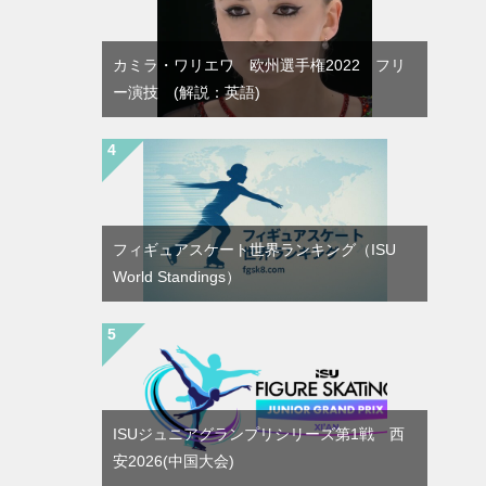
カミラ・ワリエワ 欧州選手権2022 フリ
ー演技 (解説：英語)
フィギュアスケート世界ランキング（ISU
World Standings）
ISUジュニアグランプリシリーズ第1戦 西
安2026(中国大会)