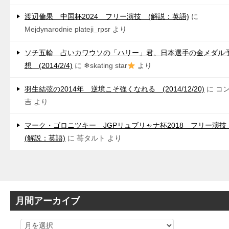
渡辺倫果 中国杯2024 フリー演技 (解説：英語)
に
Mejdynarodnie plateji_rpsr
より
ソチ五輪 占いカワウソの「ハリー」君、日本選手の金メダル
想 (2014/2/4)
に
❄skating star
より
羽生結弦の2014年 逆境こそ強くなれる (2014/12/20)
に
コ
吉
より
マーク・ゴロニツキー JGPリュブリャナ杯2018 フリー演
(解説：英語)
に
苺タルト
より
月間アーカイブ