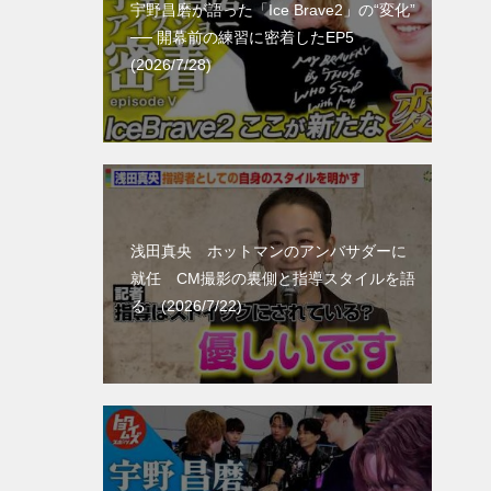
宇野昌磨が語った「Ice Brave2」の“変化”
── 開幕前の練習に密着したEP5
(2026/7/28)
浅田真央 ホットマンのアンバサダーに
就任 CM撮影の裏側と指導スタイルを語
る (2026/7/22)