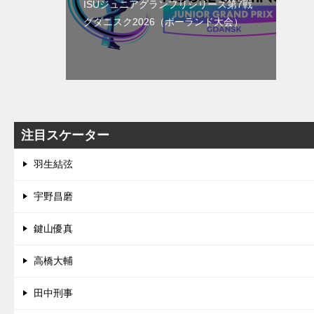
ISUジュニアグランプリシリーズ第7戦
グダニスク2026（ポーランド大会）
注目スケーター
羽生結弦
宇野昌磨
鍵山優真
高橋大輔
田中刑事