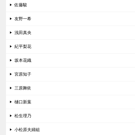
佐藤駿
友野一希
浅田真央
紀平梨花
坂本花織
宮原知子
三原舞依
樋口新葉
松生理乃
小松原夫婦組