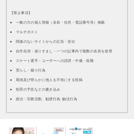
【禁止事項】
● 一般の方の個人情報（名前・住所・電話番号等）掲載
● マルチポスト
● 関連のないサイトからの広告・宣伝
● 自作自演・成りすまし・一つの記事内で複数の名前を使用
● スケート選手・ユーザーへの誹謗・中傷・批難
● 荒らし・煽り行為
● 罵倒及び明らかに他人を不快にする投稿
● 犯罪の予告などの書き込み
● 政治・宗教活動、勧誘行為. 触法行為