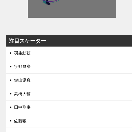
注目スケーター
羽生結弦
宇野昌磨
鍵山優真
高橋大輔
田中刑事
佐藤駿