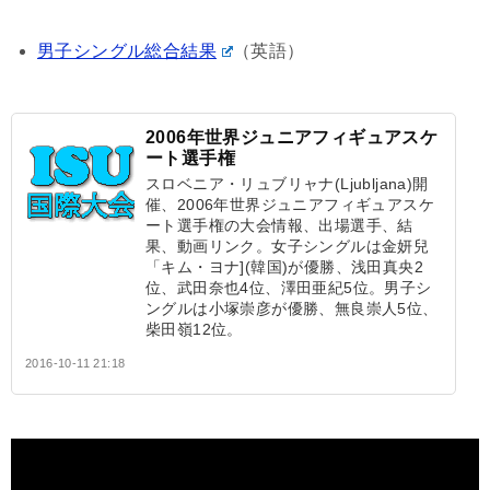
男子シングル総合結果
（英語）
2006年世界ジュニアフィギュアスケ
ート選手権
スロベニア・リュブリャナ(Ljubljana)開
催、2006年世界ジュニアフィギュアスケ
ート選手権の大会情報、出場選手、結
果、動画リンク。女子シングルは金妍兒
「キム・ヨナ](韓国)が優勝、浅田真央2
位、武田奈也4位、澤田亜紀5位。男子シ
ングルは小塚崇彦が優勝、無良崇人5位、
柴田嶺12位。
2016-10-11 21:18