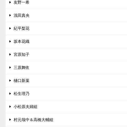
友野一希
浅田真央
紀平梨花
坂本花織
宮原知子
三原舞依
樋口新葉
松生理乃
小松原夫婦組
村元哉中＆高橋大輔組