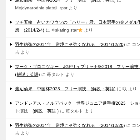
渡辺倫果 中国杯2024 フリー演技 (解説：英語)
に
Mejdynarodnie plateji_rpsr
より
ソチ五輪 占いカワウソの「ハリー」君、日本選手の金メダル
想 (2014/2/4)
に
❄skating star
より
羽生結弦の2014年 逆境こそ強くなれる (2014/12/20)
に
コ
吉
より
マーク・ゴロニツキー JGPリュブリャナ杯2018 フリー演
(解説：英語)
に
苺タルト
より
渡辺倫果 中国杯2023 フリー演技 (解説：英語)
に
咲
より
アンドレアス・ノルデバック 世界ジュニア選手権2023 ショ
ト演技 (解説：英語 )
に
苺タルト
より
羽生結弦の2014年 逆境こそ強くなれる (2014/12/20)
に
コ
吉
より