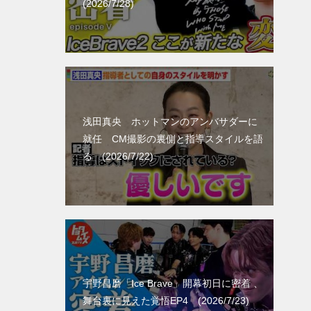
(2026/7/28)
浅田真央 ホットマンのアンバサダーに
就任 CM撮影の裏側と指導スタイルを語
る (2026/7/22)
宇野昌磨「Ice Brave」開幕初日に密着 、
舞台裏に見えた覚悟EP4 (2026/7/23)