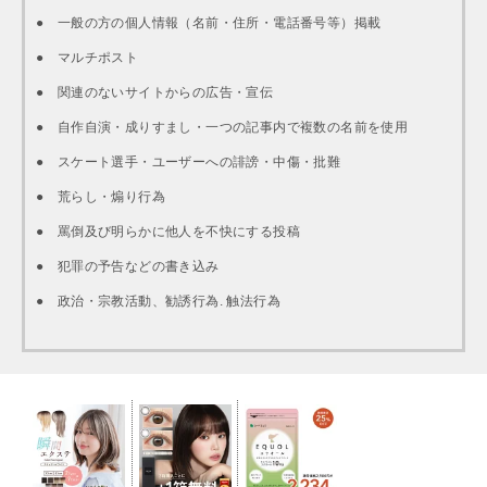
● 一般の方の個人情報（名前・住所・電話番号等）掲載
● マルチポスト
● 関連のないサイトからの広告・宣伝
● 自作自演・成りすまし・一つの記事内で複数の名前を使用
● スケート選手・ユーザーへの誹謗・中傷・批難
● 荒らし・煽り行為
● 罵倒及び明らかに他人を不快にする投稿
● 犯罪の予告などの書き込み
● 政治・宗教活動、勧誘行為. 触法行為