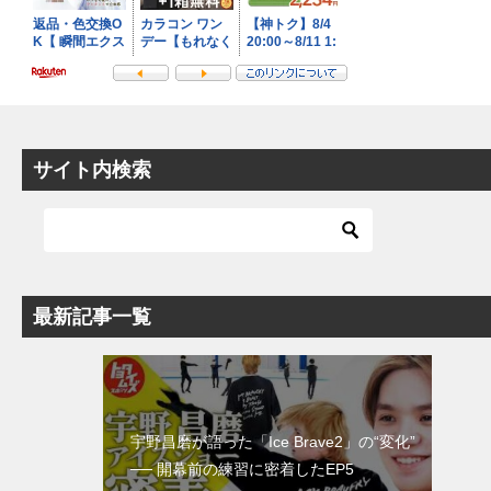
サイト内検索
最新記事一覧
宇野昌磨が語った「Ice Brave2」の“変化”
── 開幕前の練習に密着したEP5