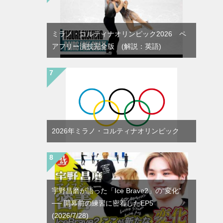
ミラノ・コルティナオリンピック2026 ペ
アフリー演技完全版 (解説：英語)
2026年ミラノ・コルティナオリンピック
宇野昌磨が語った「Ice Brave2」の“変化”
── 開幕前の練習に密着したEP5
(2026/7/28)