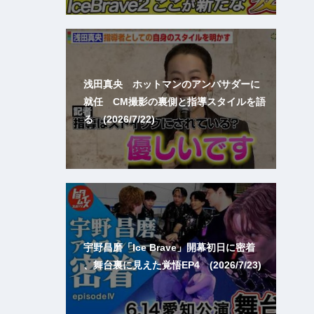
浅田真央 ホットマンのアンバサダーに
就任 CM撮影の裏側と指導スタイルを語
る (2026/7/22)
宇野昌磨「Ice Brave」開幕初日に密着
、舞台裏に見えた覚悟EP4 (2026/7/23)