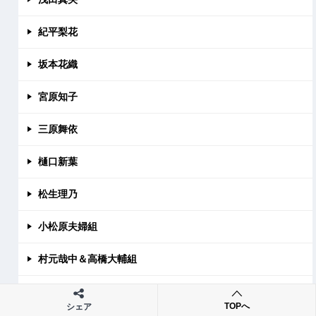
紀平梨花
坂本花織
宮原知子
三原舞依
樋口新葉
松生理乃
小松原夫婦組
村元哉中＆高橋大輔組
三浦璃来＆木原龍一組
TOPへ
シェア