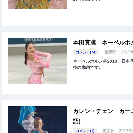
本田真凜 ネーベルホル
更新日：
201
コメント(74)
ネーベルホルン杯2018、日本代表
技の動画です。
カレン・チェン カーニ
語)
更新日：
2017
コメント(1)