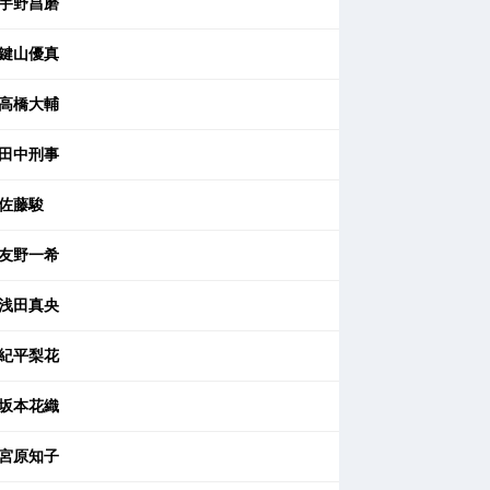
宇野昌磨
鍵山優真
高橋大輔
田中刑事
佐藤駿
友野一希
浅田真央
紀平梨花
坂本花織
宮原知子