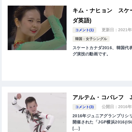
キム・ナヒョン スケー
ダ英語)
更新日：
2021
コメント(1)
韓国：女子シングル
スケートカナダ2016、韓国代表
グ演技の動画です。
アルテム・コバレフ J
公開日：
2016
コメント(3)
2016年ジュニアグランプリ
開催された「JGP横浜2016(ISU Jun
[…]