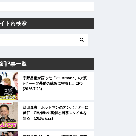
イト内検索
新記事一覧
宇野昌磨が語った「Ice Brave2」の“変
化” ── 開幕前の練習に密着したEP5
(2026/7/28)
浅田真央 ホットマンのアンバサダーに
就任 CM撮影の裏側と指導スタイルを
語る (2026/7/22)