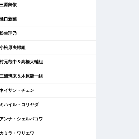
三原舞依
樋口新葉
松生理乃
小松原夫婦組
村元哉中＆高橋大輔組
三浦璃来＆木原龍一組
ネイサン・チェン
ミハイル・コリヤダ
アンナ・シェルバコワ
カミラ・ワリエワ