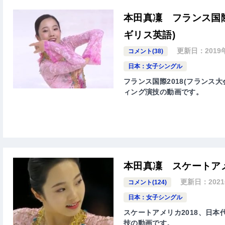
本田真凜 フランス国際
ギリス英語)
更新日：
201
コメント(38)
日本：女子シングル
フランス国際2018(フランス大会
ィング演技の動画です。
本田真凜 スケートアメ
更新日：
202
コメント(124)
日本：女子シングル
スケートアメリカ2018、日本代表
技の動画です。