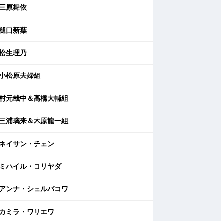
三原舞依
樋口新葉
松生理乃
小松原夫婦組
村元哉中＆高橋大輔組
三浦璃来＆木原龍一組
ネイサン・チェン
ミハイル・コリヤダ
アンナ・シェルバコワ
カミラ・ワリエワ