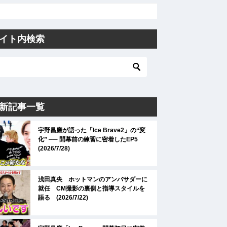
イト内検索
新記事一覧
宇野昌磨が語った「Ice Brave2」の“変
化” ── 開幕前の練習に密着したEP5
(2026/7/28)
浅田真央 ホットマンのアンバサダーに
就任 CM撮影の裏側と指導スタイルを
語る (2026/7/22)