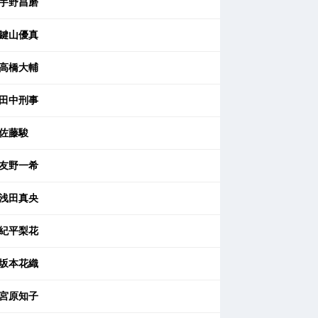
宇野昌磨
鍵山優真
高橋大輔
田中刑事
佐藤駿
友野一希
浅田真央
紀平梨花
坂本花織
宮原知子