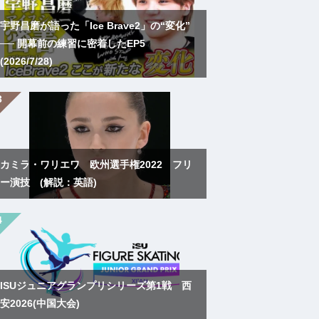
宇野昌磨が語った「Ice Brave2」の“変化”
── 開幕前の練習に密着したEP5
(2026/7/28)
カミラ・ワリエワ 欧州選手権2022 フリ
ー演技 (解説：英語)
ISUジュニアグランプリシリーズ第1戦 西
安2026(中国大会)