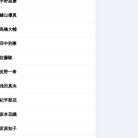
宇野昌磨
鍵山優真
高橋大輔
田中刑事
佐藤駿
友野一希
浅田真央
紀平梨花
坂本花織
宮原知子