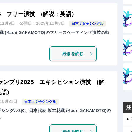
25 フリー演技 (解説：英語）
年11月9日
公開日：
2025年11月8日
日本：女子シングル
織 (Kaori SAKAMOTO)のフリースケーティング演技の動
続きを読む
ンプリ2025 エキシビション演技 (解
語)
年10月21日
日本：女子シングル
注
ングル2位、日本代表-坂本花織 (Kaori SAKAMOTO)の
。
続きを読む