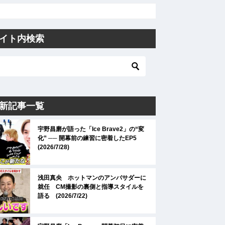
イト内検索
新記事一覧
宇野昌磨が語った「Ice Brave2」の“変
化” ── 開幕前の練習に密着したEP5
(2026/7/28)
浅田真央 ホットマンのアンバサダーに
就任 CM撮影の裏側と指導スタイルを
語る (2026/7/22)