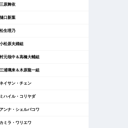
三原舞依
樋口新葉
松生理乃
小松原夫婦組
村元哉中＆高橋大輔組
三浦璃来＆木原龍一組
ネイサン・チェン
ミハイル・コリヤダ
アンナ・シェルバコワ
カミラ・ワリエワ