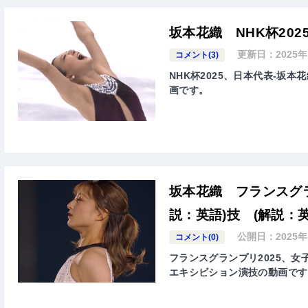
坂本花織 NHK杯20
更新日：
2025
コメント(3)
NHK杯2025、日本代表-坂本花
画です。
坂本花織 フランスグラ
説：英語)技 (解説：英
公開日：
2025
コメント(0)
フランスグランプリ2025、女子シ
エキシビション演技の動画です