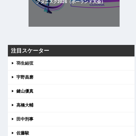
グダニスク2026（ポーランド大会）
注目スケーター
羽生結弦
宇野昌磨
鍵山優真
高橋大輔
田中刑事
佐藤駿