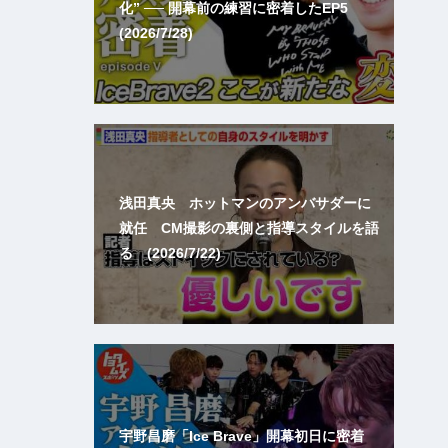
化” ── 開幕前の練習に密着したEP5
(2026/7/28)
浅田真央 ホットマンのアンバサダーに
就任 CM撮影の裏側と指導スタイルを語
る (2026/7/22)
宇野昌磨「Ice Brave」開幕初日に密着