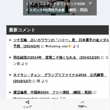
ミラノ・コルティナオリンピック2026 ア
イスダンスRD演技完全版 (解説：英語)
最新コメント
ソチ五輪 占いカワウソの「ハリー」君、日本選手の金メダル
予想 (2014/2/4)
に
❄skating star
より
羽生結弦の2014年 逆境こそ強くなれる (2014/12/20)
に
コ
ン吉
より
ネイサン・チェン グランプリファイナル2016 公式練習
(2016/12/7)
に
咲
より
渡辺倫果 中国杯2024 フリー演技 (解説：英語)
に
Mejdynarodnie plateji_rpsr
より
TOPへ
シェア
ソチ五輪 占いカワウソの「ハリー」君、日本選手の金メダル