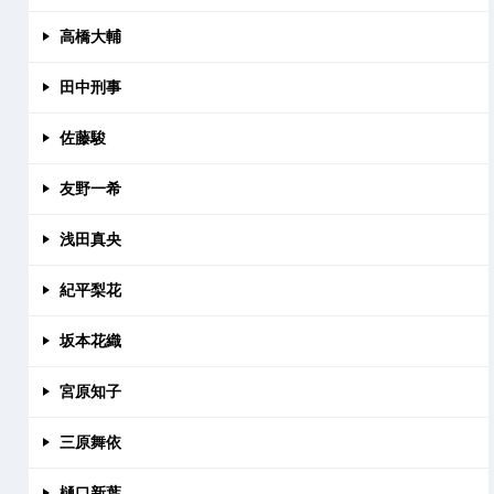
高橋大輔
田中刑事
佐藤駿
友野一希
浅田真央
紀平梨花
坂本花織
宮原知子
三原舞依
樋口新葉