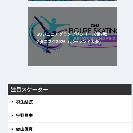
ISUジュニアグランプリシリーズ第7戦
グダニスク2026（ポーランド大会）
注目スケーター
羽生結弦
宇野昌磨
鍵山優真