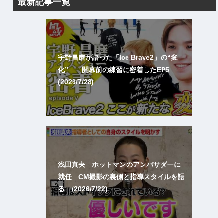
最新記事一覧
宇野昌磨が語った「Ice Brave2」の“変
化” ── 開幕前の練習に密着したEP5
(2026/7/28)
浅田真央 ホットマンのアンバサダーに
就任 CM撮影の裏側と指導スタイルを語
る (2026/7/22)