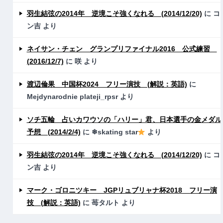
羽生結弦の2014年 逆境こそ強くなれる (2014/12/20)
に
コ
ン吉
より
ネイサン・チェン グランプリファイナル2016 公式練習
(2016/12/7)
に
咲
より
渡辺倫果 中国杯2024 フリー演技 (解説：英語)
に
Mejdynarodnie plateji_rpsr
より
ソチ五輪 占いカワウソの「ハリー」君、日本選手の金メダル
予想 (2014/2/4)
に
❄skating star
より
羽生結弦の2014年 逆境こそ強くなれる (2014/12/20)
に
コ
ン吉
より
マーク・ゴロニツキー JGPリュブリャナ杯2018 フリー演
技 (解説：英語)
に
苺タルト
より