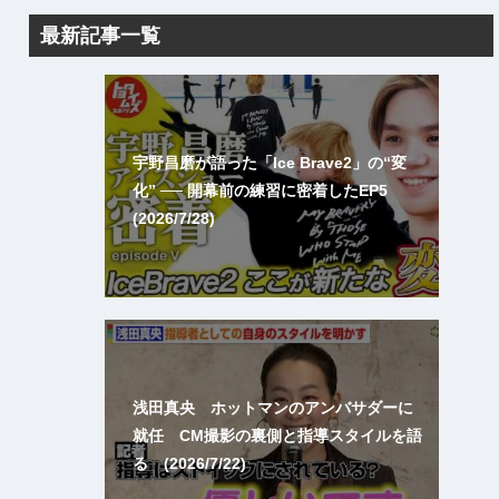
最新記事一覧
宇野昌磨が語った「Ice Brave2」の“変
化” ── 開幕前の練習に密着したEP5
(2026/7/28)
浅田真央 ホットマンのアンバサダーに
就任 CM撮影の裏側と指導スタイルを語
る (2026/7/22)