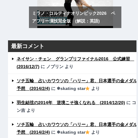
ミラノ・コルティナオリンピック2026 ペ
アフリー演技完全版 (解説：英語)
最新コメント
ネイサン・チェン グランプリファイナル2016 公式練習
(2016/12/7)
に
ノブリン
より
ソチ五輪 占いカワウソの「ハリー」君、日本選手の金メダル
予想 (2014/2/4)
に
❄skating star
より
羽生結弦の2014年 逆境こそ強くなれる (2014/12/20)
に
コ
ン吉
より
ソチ五輪 占いカワウソの「ハリー」君、日本選手の金メダル
予想 (2014/2/4)
に
❄skating star
より