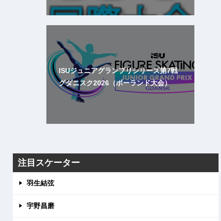
ISUジュニアグランプリシリーズ第7戦
グダニスク2026（ポーランド大会）
注目スケーター
羽生結弦
宇野昌磨