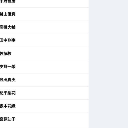
宇野昌磨
鍵山優真
高橋大輔
田中刑事
佐藤駿
友野一希
浅田真央
紀平梨花
坂本花織
宮原知子