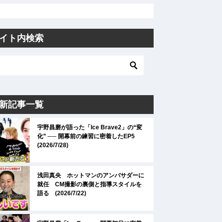
イト内検索
新記事一覧
宇野昌磨が語った「Ice Brave2」の“変
化” ── 開幕前の練習に密着したEP5
(2026/7/28)
浅田真央 ホットマンのアンバサダーに
就任 CM撮影の裏側と指導スタイルを
語る (2026/7/22)