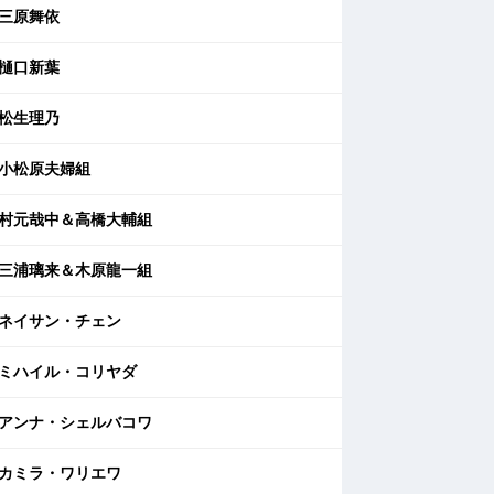
三原舞依
樋口新葉
松生理乃
小松原夫婦組
村元哉中＆高橋大輔組
三浦璃来＆木原龍一組
ネイサン・チェン
ミハイル・コリヤダ
アンナ・シェルバコワ
カミラ・ワリエワ