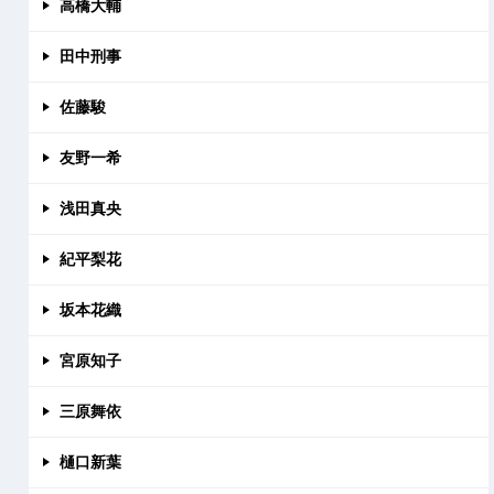
高橋大輔
田中刑事
佐藤駿
友野一希
浅田真央
紀平梨花
坂本花織
宮原知子
三原舞依
樋口新葉