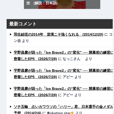
技 (解説：日本語)
最新コメント
羽生結弦の2014年 逆境こそ強くなれる (2014/12/20)
に
コ
ン吉
より
宇野昌磨が語った「Ice Brave2」の“変化” ── 開幕前の練習に
密着したEP5 (2026/7/28)
に
なっこさん
より
宇野昌磨が語った「Ice Brave2」の“変化” ── 開幕前の練習に
密着したEP5 (2026/7/28)
に
アビー
より
宇野昌磨が語った「Ice Brave2」の“変化” ── 開幕前の練習に
密着したEP5 (2026/7/28)
に
アビー
より
ソチ五輪 占いカワウソの「ハリー」君、日本選手の金メダル
予想 (2014/2/4)
に
❄skating star
より