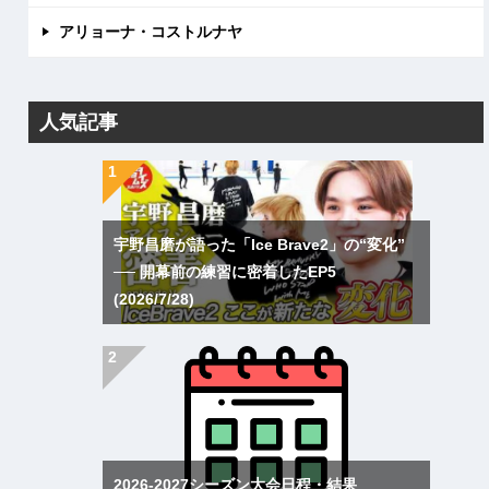
アリョーナ・コストルナヤ
人気記事
宇野昌磨が語った「Ice Brave2」の“変化”
── 開幕前の練習に密着したEP5
(2026/7/28)
2026-2027シーズン大会日程・結果