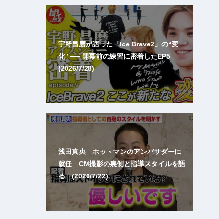
宇野昌磨が語った「Ice Brave2」の“変
化” ── 開幕前の練習に密着したEP5
(2026/7/28)
浅田真央 ホットマンのアンバサダーに
就任 CM撮影の裏側と指導スタイルを語
る (2026/7/22)