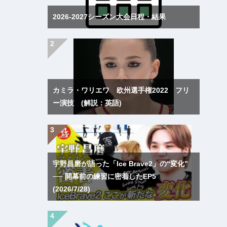
2026-2027シーズン大会日程・結果
カミラ・ワリエワ 欧州選手権2022 フリ
ー演技 (解説：英語)
宇野昌磨が語った「Ice Brave2」の“変化”
── 開幕前の練習に密着したEP5
(2026/7/28)