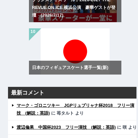
REVUE ON ICE 横浜公演 豪華ゲストが登
壇 (2026/7/17)
日本のフィギュアスケート選手一覧(新)
最新コメント
マーク・ゴロニツキー JGPリュブリャナ杯2018 フリー演
技 (解説：英語)
に
苺タルト
より
渡辺倫果 中国杯2023 フリー演技 (解説：英語)
に
咲
より