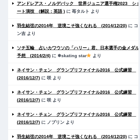
アンドレアス・ノルデバック 世界ジュニア選手権2023 シ
ート演技 (解説：英語 )
に
苺タルト
より
羽生結弦の2014年 逆境こそ強くなれる (2014/12/20)
に
コ
ン吉
より
ソチ五輪 占いカワウソの「ハリー」君、日本選手の金メダル
予想 (2014/2/4)
に
❄skating star
より
ネイサン・チェン グランプリファイナル2016 公式練習
(2016/12/7)
に
咲
より
ネイサン・チェン グランプリファイナル2016 公式練習
(2016/12/7)
に
咲
より
ネイサン・チェン グランプリファイナル2016 公式練習
(2016/12/7)
に
ノブリン
より
羽生結弦の2014年 逆境こそ強くなれる (2014/12/20)
に
コ